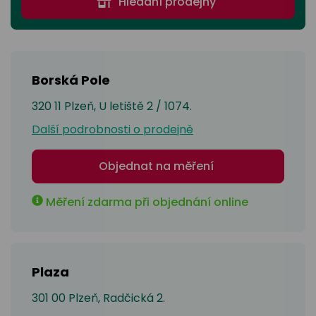
odejny
Hledání prodejny
světových
brýle
značek
Přihlásit
Cenotvo
Borská Pole
320 11 Plzeň, U letiště 2 / 1074.
Další podrobnosti o prodejně
Objednat na měření
Měření zdarma při objednání online
Plaza
301 00 Plzeň, Radčická 2.