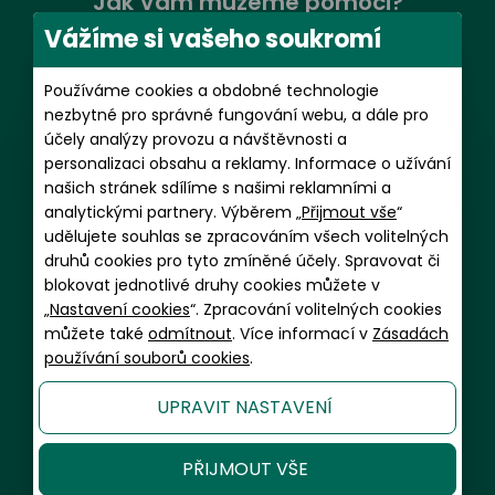
Jak Vám můžeme pomoci?
Vážíme si vašeho soukromí
Příbram
aktuálně zavřeno
Bezplatná zákaznická linka:
260 01 Příbram, Pražská 126.
Používáme cookies a obdobné technologie
pondělí - pátek
nezbytné pro správné fungování webu, a dále pro
9:00 - 16:00
Další podrobnosti o prodejně
účely analýzy provozu a návštěvnosti a
personalizaci obsahu a reklamy. Informace o užívání
+420 800 119 900
Objednat na měření
našich stránek sdílíme s našimi reklamními a
analytickými partnery. Výběrem „
Přijmout vše
“
info@grandoptical.cz
udělujete souhlas se zpracováním všech volitelných
Měření zdarma při objednání online
druhů cookies pro tyto zmíněné účely. Spravovat či
Prodejny
blokovat jednotlivé druhy cookies můžete v
„
Nastavení cookies
“. Zpracování volitelných cookies
můžete také
odmítnout
. Více informací v
Zásadách
Předplatné kontaktních čoček
Varyáda
používání souborů cookies
.
pondělí - pátek
360 06 Karlovy Vary, Kpt. Jaroše 375/31.
9:00 - 16:00
UPRAVIT NASTAVENÍ
Další podrobnosti o prodejně
+420 602 481 059
PŘIJMOUT VŠE
Objednat na měření