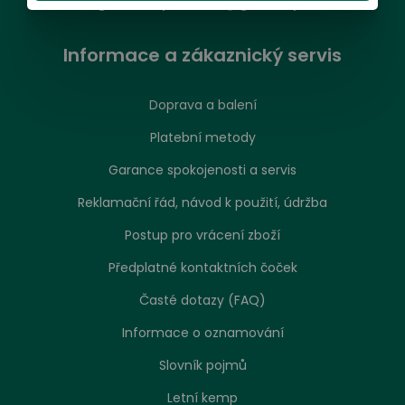
magdalena.putnova@grandoptical.cz
Měření zdarma při objednání online
Informace a zákaznický servis
Doprava a balení
Oc Chomutovka
Platební metody
430 01 Chomutov, Dr.Farského 4732.
Garance spokojenosti a servis
Další podrobnosti o prodejně
Reklamační řád, návod k použití, údržba
Postup pro vrácení zboží
Objednat na měření
Předplatné kontaktních čoček
Měření zdarma při objednání online
Časté dotazy (FAQ)
Informace o oznamování
Slovník pojmů
Central
Letní kemp