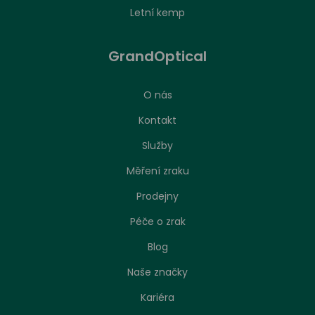
Letní kemp
GrandOptical
O nás
Kontakt
Služby
Měření zraku
Prodejny
Péče o zrak
Nastavení zpracování cookies
Blog
Naše značky
Stejně jako jakákoliv jiná webová stránka, může
náš web ukládat nebo načítat informace zejména
Kariéra
ve formě souborů cookies z vašeho prohlížeče.