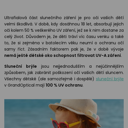
odejny
světových
brýle
značek
Přihlásit
Cenotvo
Ultrafialová část slunečního záření je pro oči vašich dětí
velmi škodlivá. V době, kdy dosáhnou 18 let, absorbují jejich
oči kolem 50 % veškerého UV záření, jež se k nim dostane za
celý život. Důvodem je, že děti tráví víc času venku a také
to, že si zejména v batolecím věku neumí o ochranu očí
samy říct. Zásadním faktorem pak je, že v době vývoje
nemá ještě dětské oko schopnost filtrovat UV-A záření
.
Sluneční brýle
jsou nejjednodušším a nejúčinnějším
způsobem, jak zabránit poškození očí vašich dětí sluncem.
Všechny dětské (ale samozřejmě i dospělé)
sluneční brýle
v GrandOptical mají
100 % UV ochranu
.