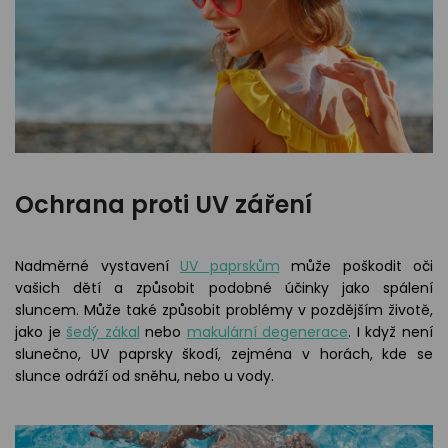
Ochrana proti UV záření
Nadměrné vystavení
UV paprskům
může poškodit oči
vašich dětí a způsobit podobné účinky jako spálení
sluncem. Může také způsobit problémy v pozdějším životě,
jako je
šedý zákal
nebo
makulární degenerace
. I když není
slunečno, UV paprsky škodí, zejména v horách, kde se
slunce odráží od sněhu, nebo u vody.