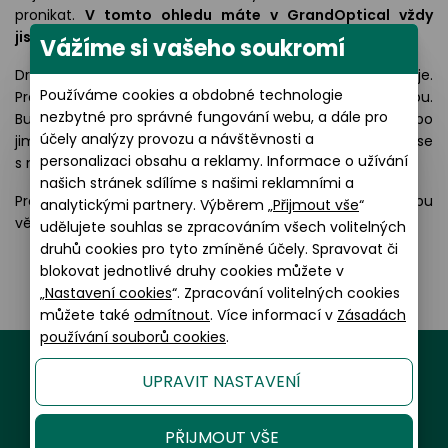
pronikat.
V tomto ohledu máte v GrandOptical vždy
jistotu.
Vážíme si vašeho soukromí
Druhá věc, aby děti brýle opravdu nosily a neodkládaly je.
Používáme cookies a obdobné technologie
Proto je určitě berte k výběru slunečních brýlí s sebou.
nezbytné pro správné fungování webu, a dále pro
Budete mít jistotu, že jim perfektně sedí a netlačí je nebo
účely analýzy provozu a návštěvnosti a
jim naopak nepadají. A hlavně, že se jim brýle líbí a cítí se
personalizaci obsahu a reklamy. Informace o užívání
s nimi dobře.
našich stránek sdílíme s našimi reklamními a
Pro inspiraci se můžete podívat do sekce našeho webu
analytickými partnery. Výběrem „
Přijmout vše
“
věnované
dětským slunečním brýlím
.
udělujete souhlas se zpracováním všech volitelných
druhů cookies pro tyto zmíněné účely. Spravovat či
blokovat jednotlivé druhy cookies můžete v
„
Nastavení cookies
“. Zpracování volitelných cookies
můžete také
odmítnout
. Více informací v
Zásadách
používání souborů cookies
.
UPRAVIT NASTAVENÍ
PŘIJMOUT VŠE