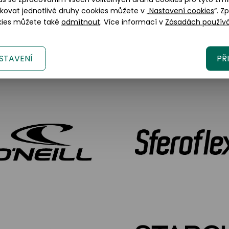
okovat jednotlivé druhy cookies můžete v „
Nastavení cookies
“. Z
okies můžete také
odmítnout
. Více informací v
Zásadách používá
STAVENÍ
PŘ