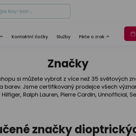
Ban
DbyD
Seen
Jak fungují naše oči
J
io Armani
Seen
Unofficial
Ban
oid
Unofficial
Více exkluzivních značek
Kontaktní čočky
Služby
Péče o zrak
 Hilfiger
io Armani
Více exkluzivních značek
Zajímavosti o DbyD
e
Zajímavosti o DbyD
Staň se osobností s Unoffic
Značky
světových značek
Staň se osobností s Unoffic
e
hopu si můžete vybrat z více než 35 světových zna
 Revaux
rů a barev. Jsme certifikovaný prodejce všech výz
ilfiger, Ralph Lauren, Pierre Cardin, Unnofficial, 
y
světových značek
čené značky dioptrickýc