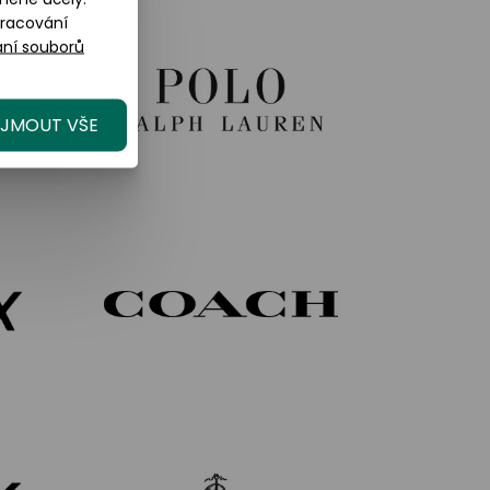
pracování
ní souborů
IJMOUT VŠE