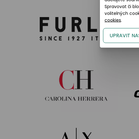
Spravovat či bl
volitelných co
cookies
.
UPRAVIT NA