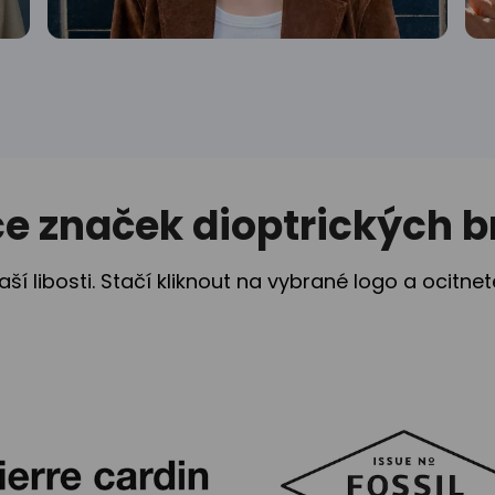
ce značek dioptrických br
aší libosti. Stačí kliknout na vybrané logo a ocitne