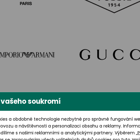
 vašeho soukromí
ies a obdobné technologie nezbytné pro správné fungování web
rovozu a návštěvnosti a personalizaci obsahu a reklamy. Inform
sdílíme s našimi reklamními a analytickými partnery. Výběrem „
P
as se zpracováním všech volitelných druhů cookies pro tyto zmí