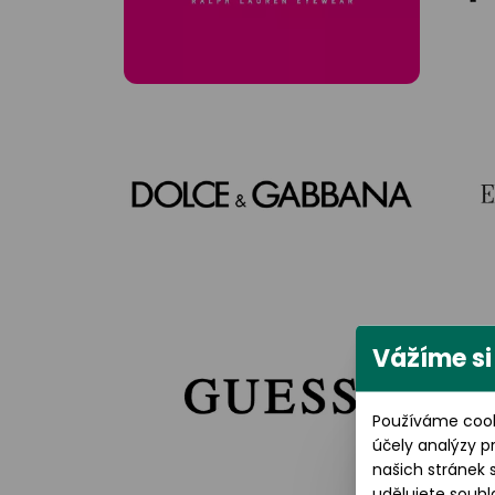
Vážíme si
Používáme cook
účely analýzy p
našich stránek 
udělujete souhl