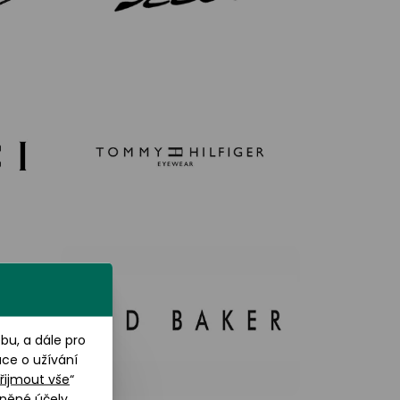
u, a dále pro
ace o užívání
řijmout vše
“
něné účely.