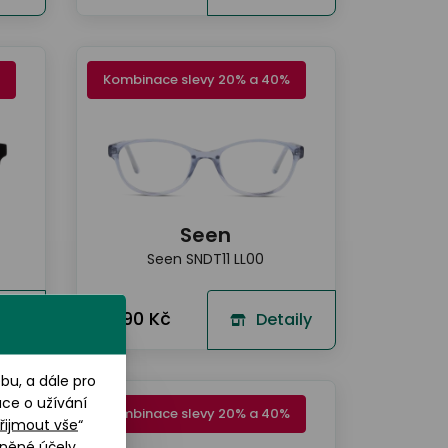
Kombinace slevy 20% a 40%
Seen
Seen SNDT11 LL00
990 Kč
ily
Detaily
u, a dále pro
ace o užívání
Kombinace slevy 20% a 40%
řijmout vše
“
něné účely.