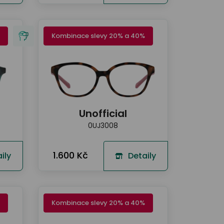
Kombinace slevy 20% a 40%
Unofficial
0UJ3008
1.600 Kč
ily
Detaily
Kombinace slevy 20% a 40%