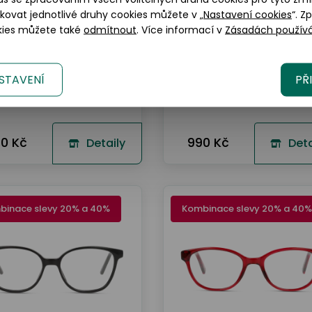
okovat jednotlivé druhy cookies můžete v „
Nastavení cookies
“. Z
okies můžete také
odmítnout
. Více informací v
Zásadách používá
STAVENÍ
PŘ
Seen
Seen
SNDT11
SNOJ0002
0 Kč
990 Kč
Detaily
Deta
binace slevy 20% a 40%
Kombinace slevy 20% a 40%