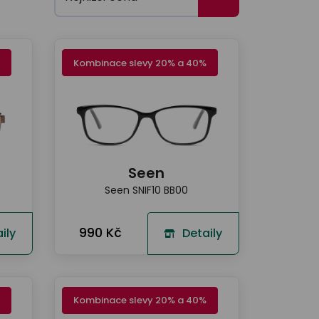
Kombinace slevy 20% a 40%
Seen
Seen SNIF10 BB00
990 Kč
ily
Detaily
Kombinace slevy 20% a 40%