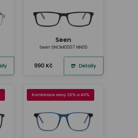
Seen
Seen SNOM0007 NN00
990 Kč
ily
Detaily
Kombinace slevy 20% a 40%