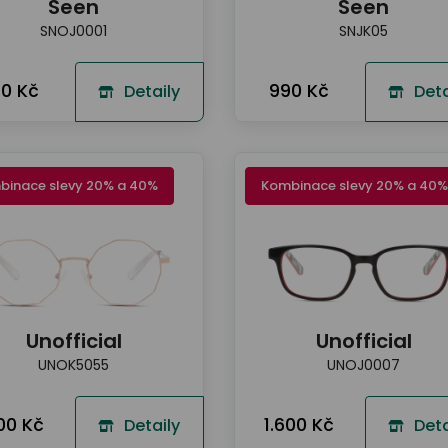
Seen
Seen
SNOJ0001
SNJK05
0 Kč
990 Kč
Detaily
Deta
binace slevy 20% a 40%
Kombinace slevy 20% a 40%
Unofficial
Unofficial
UNOK5055
UNOJ0007
600 Kč
1.600 Kč
Detaily
Deta