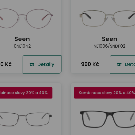
Seen
Seen
0NE1042
NE1006/SNDF02
0 Kč
990 Kč
Detaily
Deta
binace slevy 20% a 40%
Kombinace slevy 20% a 40%