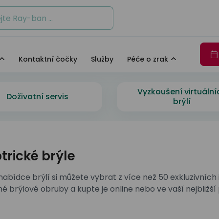
Ban
DbyD
Seen
Jak fungují naše oči
J
io Armani
Seen
Unofficial
Ban
oid
Unofficial
Více exkluzivních značek
Kontaktní čočky
Služby
Péče o zrak
 Hilfiger
io Armani
Více exkluzivních značek
Zajímavosti o DbyD
e
Vyzkoušení virtuální
Zajímavosti o DbyD
Staň se osobností s Unoffic
Doživotní servis
světových značek
brýlí
Staň se osobností s Unoffic
e
 Revaux
trické brýle
y
světových značek
nabídce brýlí si můžete vybrat z více než 50 exkluzivních
é brýlové obruby a kupte je online nebo ve vaší nejbližší