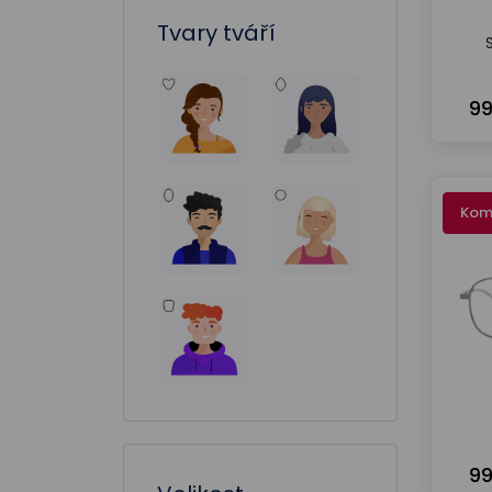
Kate Spade
Tvary tváří
Michael Kors
Oakley
99
Pierre Cardin
Polo Ralph Lauren
Prada
Kom
Ralph
Ralph Lauren
Ray-Ban
Seen
Sferoflex
Swarovski
Ted Baker
99