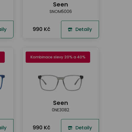
Seen
SNOM5006
990 Kč
ily
Detaily
Kombinace slevy 20% a 40%
Seen
0NE3082
990 Kč
ily
Detaily