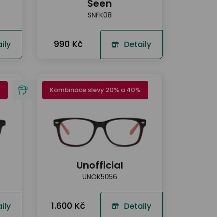
Seen
SNFK08
990 Kč
ily
Detaily
Kombinace slevy 20% a 40%
Unofficial
UNOK5056
1.600 Kč
ily
Detaily