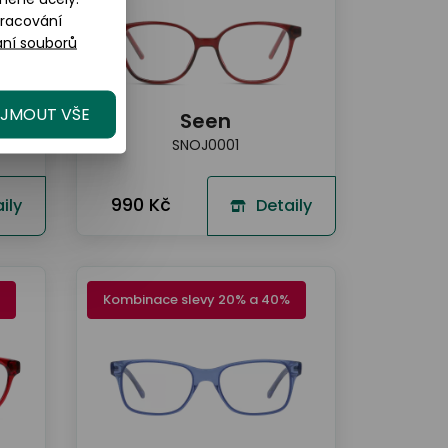
pracování
ní souborů
IJMOUT VŠE
Seen
SNOJ0001
990 Kč
ily
Detaily
Kombinace slevy 20% a 40%