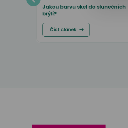
 jako
Jakou barvu skel do slunečních
brýlí?
Číst článek