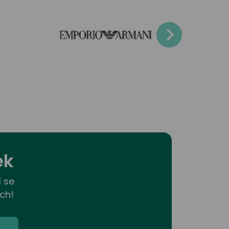
ek
í se
ch!