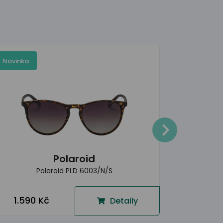
Kombinace
Novinka
990 
Polaroid
Polaroid PLD 6003/N/S
1.590 Kč
Detaily