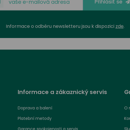
Přihlásit se
Informace o odběru newsletteru jsou k dispozici
zde
.
Informace a zákaznický servis
G
Doprava a balení
O 
Platební metody
Ko
Garance spokojenosti a servis
Sl