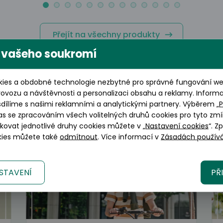
Přejít na všechny produkty
 vašeho soukromí
ies a obdobné technologie nezbytné pro správné fungování web
rovozu a návštěvnosti a personalizaci obsahu a reklamy. Inform
sdílíme s našimi reklamními a analytickými partnery. Výběrem „
P
Vybíráme z našeho blog
as se zpracováním všech volitelných druhů cookies pro tyto zmí
okovat jednotlivé druhy cookies můžete v „
Nastavení cookies
“. Z
okies můžete také
odmítnout
. Více informací v
Zásadách používá
STAVENÍ
PŘ