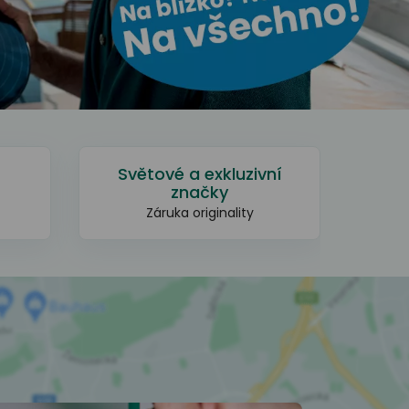
Světové a exkluzivní
Dos
značky
Profes
Záruka originality