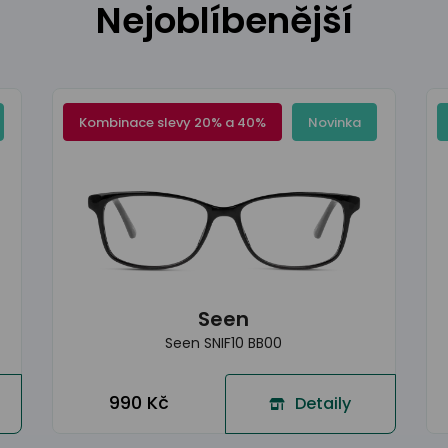
Nejoblíbenější
Kombinace slevy 20% a 40%
Novinka
Seen
Seen SNIF10 BB00
990 Kč
Detaily