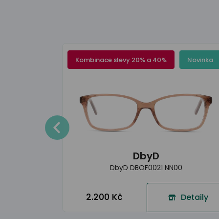
Kombinace slevy 20% a 40%
Novinka
Novinka
Detaily
DbyD
DbyD DBOF0021 NN00
2.200 Kč
Detaily