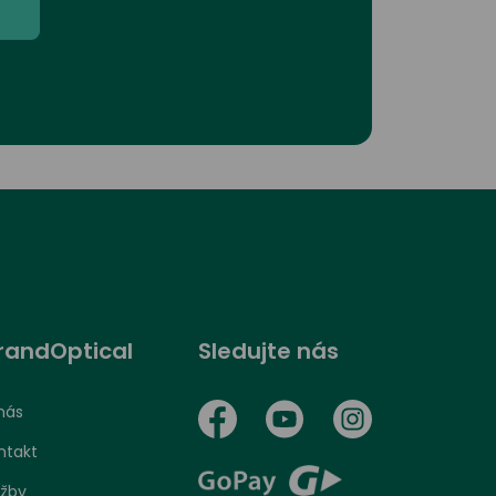
randOptical
Sledujte nás
nás
ntakt
užby