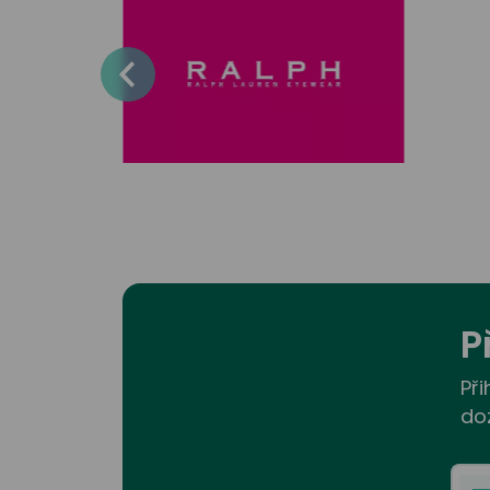
P
Při
do