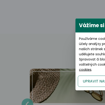
Vážíme si
Používáme cook
účely analýzy p
našich stránek 
udělujete souhl
Spravovat či bl
volitelných co
cookies
.
UPRAVIT NA