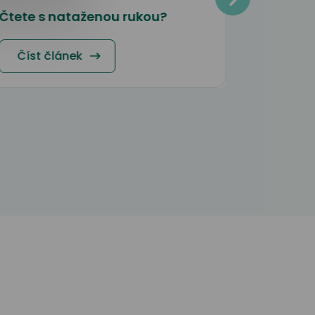
Čtete s nataženou rukou?
Kontaktn
Venku s
Číst článek
Číst 