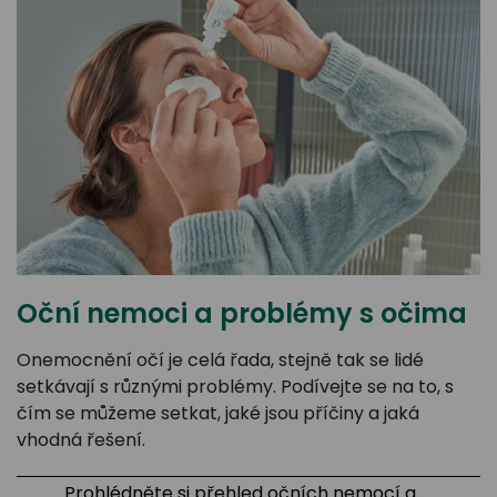
odejny
světových
brýle
značek
Přihlásit
Cenotvo
Oční nemoci a problémy s očima
Onemocnění očí je celá řada, stejně tak se lidé
setkávají s různými problémy. Podívejte se na to, s
čím se můžeme setkat, jaké jsou příčiny a jaká
vhodná řešení.
Prohlédněte si přehled očních nemocí a