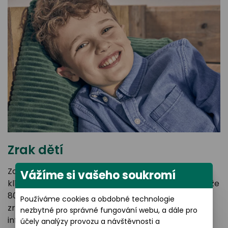
Zrak dětí
Zdraví očí vašich dětí je priorita, protože zrak je
Vážíme si vašeho soukromí
klíčový pro jejich fyzický i sociální vývoj. Věděli jste, že
80 % dětského učení je zprostředkováno právě
Používáme cookies a obdobné technologie
zrakem? Na této stránce najdete mnoho dalších
nezbytné pro správné fungování webu, a dále pro
informací o vadách zraku u dětí a o tom, jak je
účely analýzy provozu a návštěvnosti a