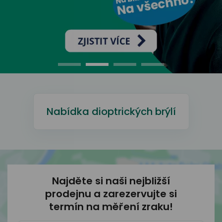
odejny
světových
brýle
značek
Přihlásit
Cenotvo
Nabídka dioptrických brýlí
Najděte si naši nejbližší
prodejnu
a zarezervujte si
termín na měření zraku!