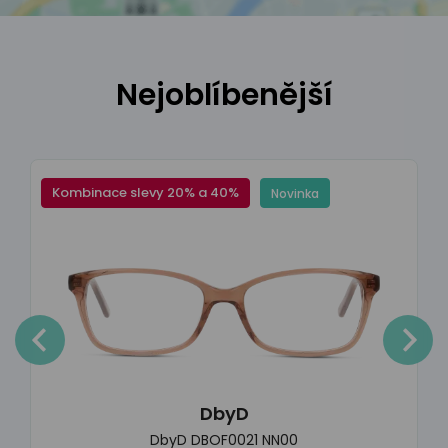
Nejoblíbenější
Kombinace slevy 20% a 40%
Novinka
DbyD
DbyD DBOF0021 NN00