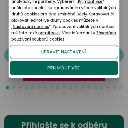
analytickými partnery. Výběrem „
Přijmout vše
“
udělujete souhlas se zpracováním všech volitelných
druhů cookies pro tyto zmíněné účely. Spravovat či
Oblíbené značky
blokovat jednotlivé druhy cookies můžete v
„
Nastavení cookies
“. Zpracování volitelných cookies
můžete také
odmítnout
. Více informací v
Zásadách
používání souborů cookies
.
UPRAVIT NASTAVENÍ
PŘIJMOUT VŠE
Přihlašte se k odběru