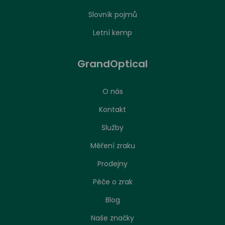
Slovník pojmů
Letní kemp
GrandOptical
O nás
Kontakt
Služby
Měření zraku
Prodejny
Péče o zrak
Nastavení zpracování cookies
Blog
Naše značky
Stejně jako jakákoliv jiná webová stránka, může