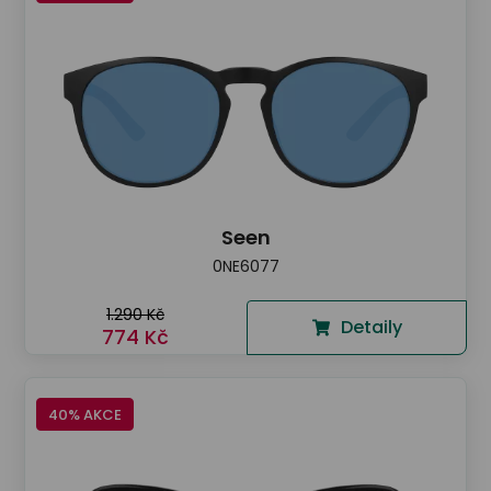
Seen
0NE6077
1.290 Kč
Detaily
774 Kč
40% AKCE