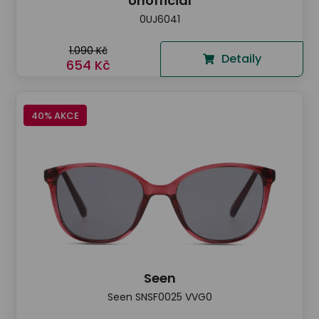
Unofficial
0UJ6041
1.090 Kč
Detaily
654 Kč
40% AKCE
Seen
Seen SNSF0025 VVG0