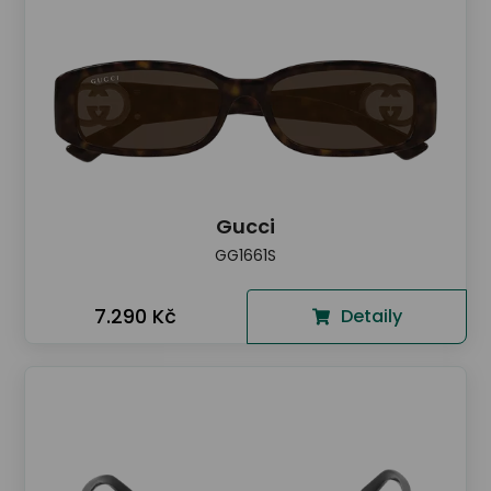
Gucci
GG1661S
7.290 Kč
Detaily