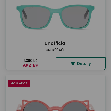
Unofficial
UNSK0040P
1.090 Kč
Detaily
654 Kč
40% AKCE