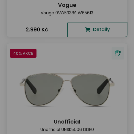
Vogue
Vouge 0VO5338S W65613
2.990 Kč
Detaily
40% AKCE
Unofficial
Unofficial UNSK5006 DDE0