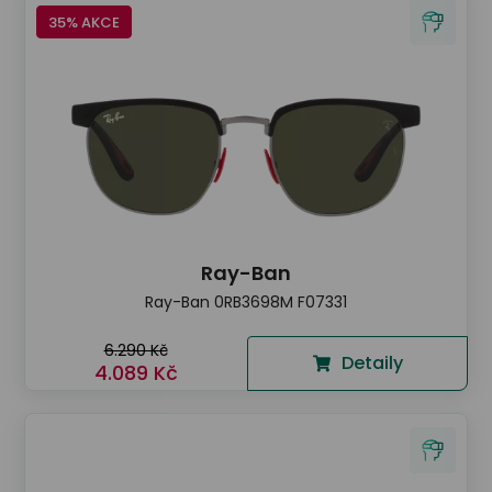
35% AKCE
Ray-Ban
Ray-Ban 0RB3698M F07331
6.290 Kč
Detaily
4.089 Kč