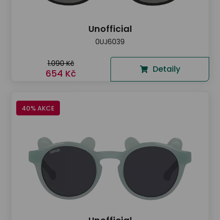
Unofficial
0UJ6039
1.090 Kč
Detaily
654 Kč
40% AKCE