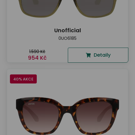
Unofficial
0UO6185
1.590 Kč
Detaily
954 Kč
40% AKCE