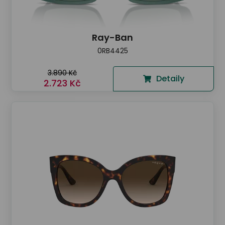
Ray-Ban
0RB4425
3.890 Kč
Detaily
2.723 Kč