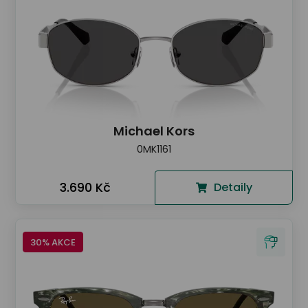
Michael Kors
0MK1161
3.690 Kč
Detaily
30% AKCE