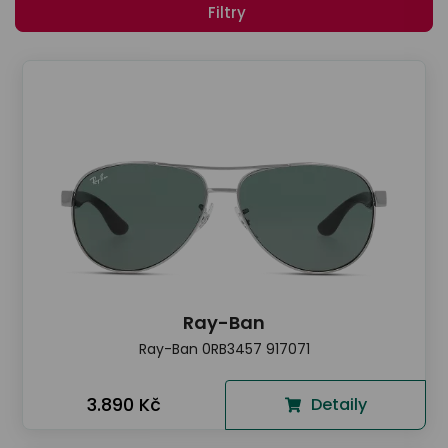
odejny
světových
Filtry
brýle
značek
Přihlásit
Cenotvo
Ray-Ban
Ray-Ban 0RB3457 917071
3.890 Kč
Detaily