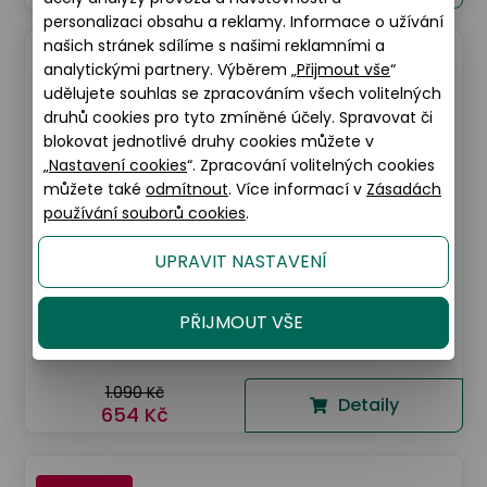
personalizaci obsahu a reklamy. Informace o užívání
našich stránek sdílíme s našimi reklamními a
40% AKCE
analytickými partnery. Výběrem „
Přijmout vše
“
udělujete souhlas se zpracováním všech volitelných
druhů cookies pro tyto zmíněné účely. Spravovat či
blokovat jednotlivé druhy cookies můžete v
„
Nastavení cookies
“. Zpracování volitelných cookies
můžete také
odmítnout
. Více informací v
Zásadách
používání souborů cookies
.
UPRAVIT NASTAVENÍ
Unofficial
PŘIJMOUT VŠE
Unofficial UNSK0021 HHG0
1.090 Kč
Detaily
654 Kč