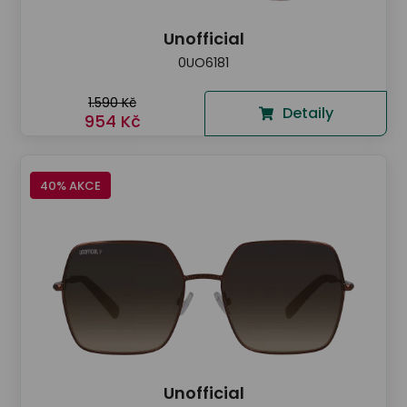
Unofficial
0UO6181
1.590 Kč
Detaily
954 Kč
40% AKCE
Unofficial