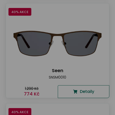
40% AKCE
Seen
SNSM0010
1.290 Kč
Detaily
774 Kč
40% AKCE