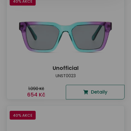
40% AKCE
Unofficial
UNST0023
1.090 Kč
Detaily
654 Kč
40% AKCE