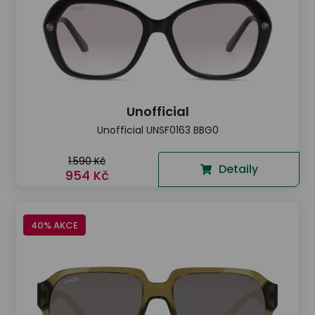
Unofficial
Unofficial UNSF0163 BBG0
1.590 Kč
Detaily
954 Kč
40% AKCE