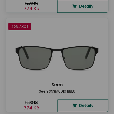
1.290 Kč
Detaily
774 Kč
40% AKCE
Seen
Seen SNSM0010 BBE0
1.290 Kč
Detaily
774 Kč