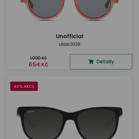
Unofficial
UNSK0038
1.090 Kč
Detaily
654 Kč
40% AKCE