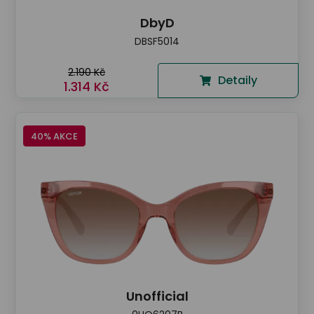
DbyD
DBSF5014
2.190 Kč
Detaily
1.314 Kč
40% AKCE
Unofficial