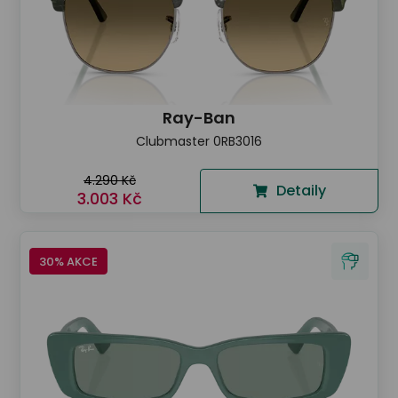
Ray-Ban
Clubmaster 0RB3016
4.290 Kč
Detaily
3.003 Kč
30% AKCE