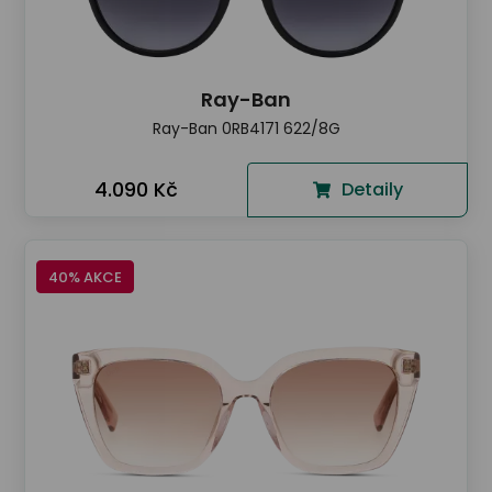
Ray-Ban
Ray-Ban 0RB4171 622/8G
4.090 Kč
Detaily
40% AKCE