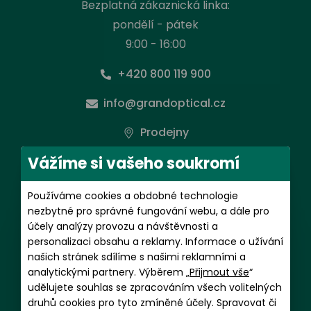
Bezplatná zákaznická linka:
pondělí - pátek
9:00 - 16:00
+420 800 119 900
info@grandoptical.cz
Prodejny
Vážíme si vašeho soukromí
Předplatné kontaktních čoček
Používáme cookies a obdobné technologie
pondělí - pátek
nezbytné pro správné fungování webu, a dále pro
9:00 - 16:00
účely analýzy provozu a návštěvnosti a
personalizaci obsahu a reklamy. Informace o užívání
+420 602 481 059
našich stránek sdílíme s našimi reklamními a
analytickými partnery. Výběrem „
Přijmout vše
“
magdalena.putnova@grandoptical.cz
udělujete souhlas se zpracováním všech volitelných
druhů cookies pro tyto zmíněné účely. Spravovat či