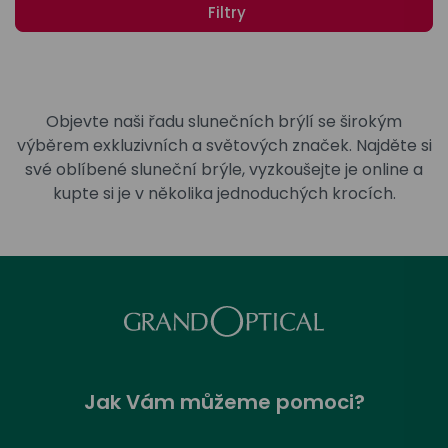
odejny
světových
Filtry
brýle
značek
Přihlásit
Cenotvo
Objevte naši řadu slunečních brýlí se širokým
výběrem exkluzivních a světových značek. Najděte si
své oblíbené sluneční brýle, vyzkoušejte je online a
kupte si je v několika jednoduchých krocích.
Jak Vám můžeme pomoci?