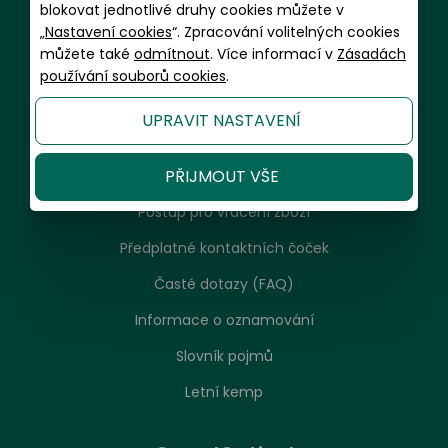
Informace a zákaznický servis
blokovat jednotlivé druhy cookies můžete v
„
Nastavení cookies
“. Zpracování volitelných cookies
můžete také
odmítnout
. Více informací v
Zásadách
Doprava a balení
používání souborů cookies
.
Platební metody
UPRAVIT NASTAVENÍ
Garance spokojenosti a servis
PŘIJMOUT VŠE
Reklamační řád, návod k použití, údržba
Postup pro vrácení zboží
Předplatné kontaktních čoček
Časté dotazy (FAQ)
Informace o oznamování
Slovník pojmů
Letní kemp