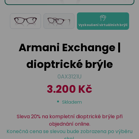
odejny
světových
brýle
značek
Přihlásit
Cenotvo
Vyzkoušení virtuálních brýlí
Armani Exchange |
dioptrické brýle
0AX3121U
3.200 Kč
Skladem
Sleva 20% na kompletní dioptrické brýle při
objednání online.
Konečná cena se slevou bude zobrazena po výběru
skel.