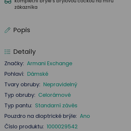
kompletní brýle s brýlovou čočkou na míru
zákazníka
Popis
Detaily
Značky:
Armani Exchange
Pohlaví:
Dámské
Tvary obruby:
Nepravidelný
Typ obruby:
Celorámové
Typ pantu:
Standarní závěs
Pouzdro na dioptrické brýle:
Ano
Číslo produktu:
1000029542