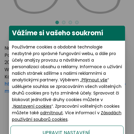
Vážíme si vašeho soukromí
Používáme cookies a obdobné technologie
Název výrobce: LUXOTTICA GROUP
nezbytné pro správné fungování webu, a dále pro
Poštovní adresa: Piazzale Luigi Cadorna 3 Milano,
účely analýzy provozu a návštěvnosti a
20123 Italy
personalizaci obsahu a reklamy. Informace o užívání
Webové stránky:
https://www.essilorluxottica.com
našich stránek sdílíme s našimi reklamními a
Kontakt:
analytickými partnery. Výběrem „
Přijmout vše
“
https://www.essilorluxottica.com/en/brands/custo
udělujete souhlas se zpracováním všech volitelných
mer-care
druhů cookies pro tyto zmíněné účely. Spravovat či
blokovat jednotlivé druhy cookies můžete v
„
Nastavení cookies
“. Zpracování volitelných cookies
můžete také
odmítnout
. Více informací v
Zásadách
Podobné produkty
používání souborů cookies
.
UPRAVIT NASTAVENÍ