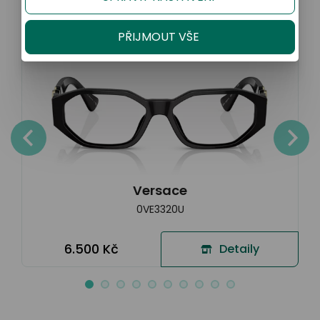
Sleva 20% na kompletní brýle
PŘIJMOUT VŠE
Versace
0VE3320U
6.500 Kč
Detaily