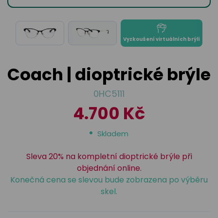
odejny
světových
brýle
značek
Přihlásit
Cenotvo
Vyzkoušení virtuálních brýlí
Coach | dioptrické brýle
0HC5111
4.700 Kč
Skladem
Sleva 20% na kompletní dioptrické brýle při
objednání online.
Konečná cena se slevou bude zobrazena po výběru
skel.