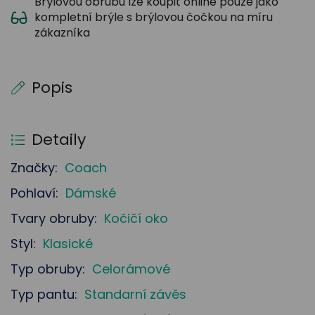
Brýlovou obrubu lze koupit online pouze jako
kompletní brýle s brýlovou čočkou na míru
zákazníka
Popis
Detaily
Značky:
Coach
Pohlaví:
Dámské
Tvary obruby:
Kočičí oko
Styl:
Klasické
Typ obruby:
Celorámové
Typ pantu:
Standarní závěs