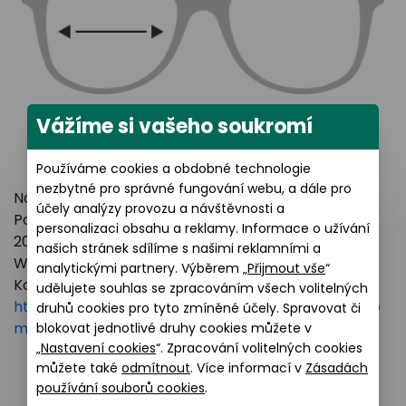
Vážíme si vašeho soukromí
Používáme cookies a obdobné technologie
nezbytné pro správné fungování webu, a dále pro
Název výrobce: LUXOTTICA GROUP
účely analýzy provozu a návštěvnosti a
Poštovní adresa: Piazzale Luigi Cadorna 3 Milano,
personalizaci obsahu a reklamy. Informace o užívání
20123 Italy
našich stránek sdílíme s našimi reklamními a
Webové stránky:
https://www.essilorluxottica.com
analytickými partnery. Výběrem „
Přijmout vše
“
Kontakt:
udělujete souhlas se zpracováním všech volitelných
https://www.essilorluxottica.com/en/brands/custo
druhů cookies pro tyto zmíněné účely. Spravovat či
mer-care
blokovat jednotlivé druhy cookies můžete v
„
Nastavení cookies
“. Zpracování volitelných cookies
můžete také
odmítnout
. Více informací v
Zásadách
používání souborů cookies
.