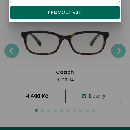
Sleva 20% na kompletní brýle
PŘIJMOUT VŠE
Coach
0HC6174
4.400 Kč
Detaily