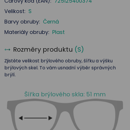
Čárový kód (EAN):
725125400374
Velikost:
S
Barvy obruby:
Černá
Materiály obruby:
Plast
Rozměry produktu
(
S
)
Zjistěte velikost brýlového obruby, šířku a výšku
brýlových skel. To vám usnadní výběr správných
brýlí.
Šířka brýlového skla: 51 mm