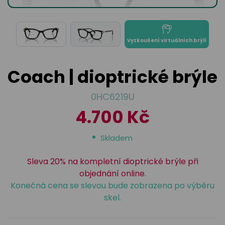
odejny
světových
brýle
značek
Přihlásit
Cenotvo
Vyzkoušení virtuálních brýlí
Coach | dioptrické brýle
0HC6219U
4.700 Kč
Skladem
Sleva 20% na kompletní dioptrické brýle při
objednání online.
Konečná cena se slevou bude zobrazena po výběru
skel.