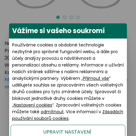
Vážíme si vašeho soukromí
Název výrobce: LUXOTTICA GROUP
Používáme cookies a obdobné technologie
Poštovní adresa: Piazzale Luigi Cadorna 3 Milano,
nezbytné pro správné fungování webu, a dále pro
20123 Italy
účely analýzy provozu a návštěvnosti a
Webové stránky:
https://www.essilorluxottica.com
personalizaci obsahu a reklamy. Informace o užívání
našich stránek sdílíme s našimi reklamními a
Kontakt:
analytickými partnery. Výběrem „
Přijmout vše
“
https://www.essilorluxottica.com/en/brands/custo
udělujete souhlas se zpracováním všech volitelných
mer-care
druhů cookies pro tyto zmíněné účely. Spravovat či
blokovat jednotlivé druhy cookies můžete v
„
Nastavení cookies
“. Zpracování volitelných cookies
Podobné produkty
můžete také
odmítnout
. Více informací v
Zásadách
používání souborů cookies
.
UPRAVIT NASTAVENÍ