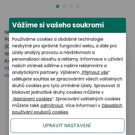
Vážíme si vašeho soukromí
Název výrobce: LUXOTTICA GROUP
Poštovní adresa: Piazzale Luigi Cadorna 3 Milano,
Používáme cookies a obdobné technologie
nezbytné pro správné fungování webu, a dále pro
20123 Italy
účely analýzy provozu a návštěvnosti a
Webové stránky:
https://www.essilorluxottica.com/
personalizaci obsahu a reklamy. Informace o užívání
Kontakt:
našich stránek sdílíme s našimi reklamními a
https://www.essilorluxottica.com/en/brands/custo
analytickými partnery. Výběrem „
Přijmout vše
“
mer-care
udělujete souhlas se zpracováním všech volitelných
druhů cookies pro tyto zmíněné účely. Spravovat či
blokovat jednotlivé druhy cookies můžete v
„
Nastavení cookies
“. Zpracování volitelných cookies
Podobné produkty
můžete také
odmítnout
. Více informací v
Zásadách
používání souborů cookies
.
UPRAVIT NASTAVENÍ
Sleva 20% na kompletní brýle