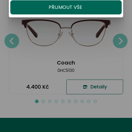
PŘIJMOUT VŠE
Coach
0HC5130
4.400 Kč
Detaily