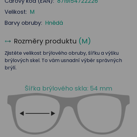
Čárový kód (EAN):
8719154722226
Velikost:
M
Barvy obruby:
Hnědá
Rozměry produktu
(
M
)
Zjistěte velikost brýlového obruby, šířku a výšku
brýlových skel. To vám usnadní výběr správných
brýlí.
Šířka brýlového skla: 54 mm