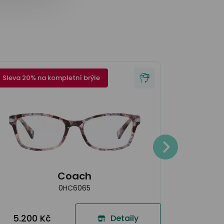
Sleva 20% na kompletní brýle
Sleva 20% 
4.300
Coach
0HC6065
5.200 Kč
Detaily