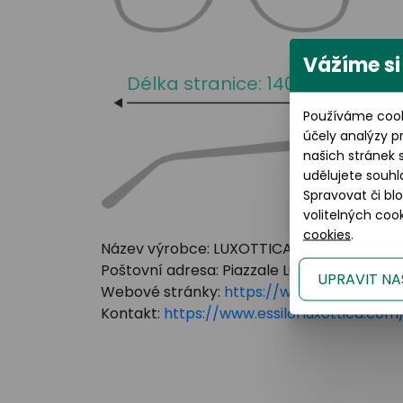
Vážíme si
Délka stranice: 140 mm
Používáme cook
účely analýzy p
našich stránek 
udělujete souhl
Spravovat či bl
volitelných co
cookies
.
Název výrobce: LUXOTTICA GROUP
Poštovní adresa: Piazzale Luigi Cadorna 3 Mi
UPRAVIT NA
Webové stránky:
https://www.essilorluxot
Kontakt:
https://www.essilorluxottica.c