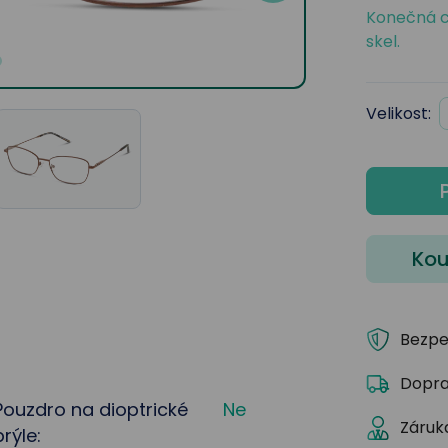
Konečná c
skel.
Velikost:
Kou
Bezpe
Dopra
Pouzdro na dioptrické
Ne
Záruka
brýle: