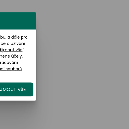
u, a dále pro
ace o užívání
řijmout vše
“
něné účely.
pracování
ní souborů
IJMOUT VŠE