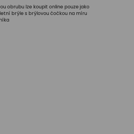
ou obrubu lze koupit online pouze jako
etní brýle s brýlovou čočkou na míru
níka