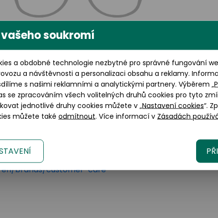
 vašeho soukromí
Výška brýlového skla: 37 mm
ies a obdobné technologie nezbytné pro správné fungování web
rovozu a návštěvnosti a personalizaci obsahu a reklamy. Inform
sdílíme s našimi reklamními a analytickými partnery. Výběrem „
P
as se zpracováním všech volitelných druhů cookies pro tyto zmí
okovat jednotlivé druhy cookies můžete v „
Nastavení cookies
“. Z
okies můžete také
odmítnout
. Více informací v
Zásadách používá
lano, 20123 Italy
STAVENÍ
PŘ
tica.com/
om/en/brands/customer-care