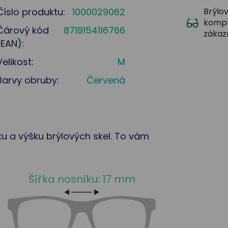
Číslo produktu:
1000029062
Brýlov
kompl
Čárový kód
8719154116766
zákaz
(EAN):
Velikost:
M
Barvy obruby:
Červená
řku a výšku brýlových skel. To vám
Šířka nosníku: 17 mm