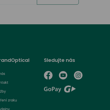
randOptical
Sledujte nás
nás
ntakt
užby
ření zraku
odejny