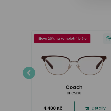
Sleva 20% na kompletní brýle
Detaily
Coach
0HC5130
4.400 Kč
Detaily