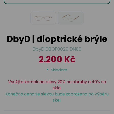
odejny
světových
brýle
značek
Přihlásit
Cenotvo
DbyD | dioptrické brýle
DbyD DBOF0020 DN00
2.200 Kč
Skladem
Využijte kombinaci slevy 20% na obruby a 40% na
skla.
Konečná cena se slevou bude zobrazena po výběru
skel.