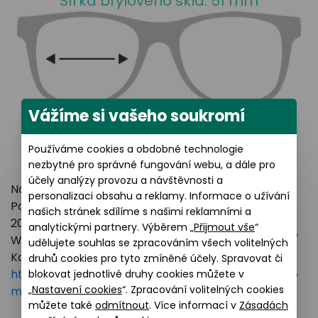
Šířka brýlového skla: 51 mm
Vážíme si vašeho soukromí
Používáme cookies a obdobné technologie
nezbytné pro správné fungování webu, a dále pro
účely analýzy provozu a návštěvnosti a
Název výrobce: LUXOTTICA GROUP
personalizaci obsahu a reklamy. Informace o užívání
Poštovní adresa: Piazzale Luigi Cadorna 3 Milano,
našich stránek sdílíme s našimi reklamními a
20123 Italy
analytickými partnery. Výběrem „
Přijmout vše
“
Webové stránky:
https://www.essilorluxottica.com/
udělujete souhlas se zpracováním všech volitelných
Kontakt:
druhů cookies pro tyto zmíněné účely. Spravovat či
https://www.essilorluxottica.com/en/brands/custo
blokovat jednotlivé druhy cookies můžete v
„
Nastavení cookies
“. Zpracování volitelných cookies
mer-care
můžete také
odmítnout
. Více informací v
Zásadách