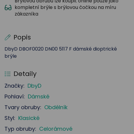
Brýlovou obrubu lze koupit online pouze jako
kompletní brýle s brýlovou čočkou na míru
zákazníka
Popis
DbyD DBOF0020 DN00 5117 F dámské dioptrické
brýle
Detaily
Značky:
DbyD
Pohlaví:
Dámské
Tvary obruby:
Obdélník
Styl:
Klasické
Typ obruby:
Celorámové