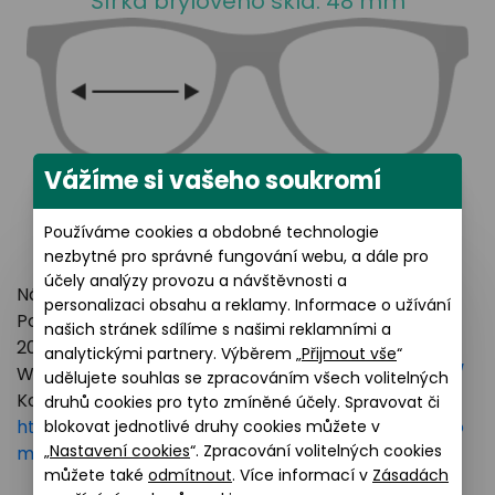
Šířka brýlového skla: 48 mm
Vážíme si vašeho soukromí
Používáme cookies a obdobné technologie
nezbytné pro správné fungování webu, a dále pro
účely analýzy provozu a návštěvnosti a
Název výrobce: LUXOTTICA GROUP
personalizaci obsahu a reklamy. Informace o užívání
Poštovní adresa: Piazzale Luigi Cadorna 3 Milano,
našich stránek sdílíme s našimi reklamními a
20123 Italy
analytickými partnery. Výběrem „
Přijmout vše
“
Webové stránky:
https://www.essilorluxottica.com/
udělujete souhlas se zpracováním všech volitelných
Kontakt:
druhů cookies pro tyto zmíněné účely. Spravovat či
https://www.essilorluxottica.com/en/brands/custo
blokovat jednotlivé druhy cookies můžete v
„
Nastavení cookies
“. Zpracování volitelných cookies
mer-care
můžete také
odmítnout
. Více informací v
Zásadách