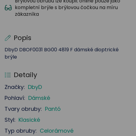
Brýlovou obrubu lze koupit online pouze jako
kompletní brýle s brýlovou čočkou na míru
zákazníka
Popis
DbyD DBOF0031 BG00 4819 F dámské dioptrické
brýle
Detaily
Značky:
DbyD
Pohlaví:
Dámské
Tvary obruby:
Pantó
Styl:
Klasické
Typ obruby:
Celorámové