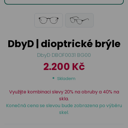
odejny
světových
brýle
značek
Přihlásit
Cenotvo
DbyD | dioptrické brýle
DbyD DBOF0031 BG00
2.200 Kč
Skladem
Využijte kombinaci slevy 20% na obruby a 40% na
skla.
Konečná cena se slevou bude zobrazena po výběru
skel.