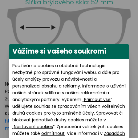
Šířka brýlového skla: 52 mm
Vážíme si vašeho soukromí
Používáme cookies a obdobné technologie
nezbytné pro správné fungování webu, a dále pro
účely analýzy provozu a návštěvnosti a
Název výrobce: LUXOTTICA GROUP
personalizaci obsahu a reklamy. Informace o užívání
Poštovní adresa: Piazzale Luigi Cadorna 3 Milano,
našich stránek sdílíme s našimi reklamními a
20123 Italy
analytickými partnery. Výběrem „
Přijmout vše
“
Webové stránky:
https://www.essilorluxottica.com
udělujete souhlas se zpracováním všech volitelných
druhů cookies pro tyto zmíněné účely. Spravovat či
Kontakt:
blokovat jednotlivé druhy cookies můžete v
https://www.essilorluxottica.com/en/brands/custo
„
Nastavení cookies
“. Zpracování volitelných cookies
mer-care
můžete také
odmítnout
. Více informací v
Zásadách