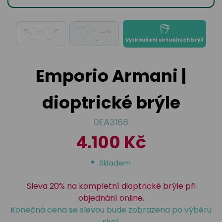
odejny
světových
brýle
značek
Přihlásit
Cenotvo
Vyzkoušení virtuálních brýlí
Emporio Armani |
dioptrické brýle
0EA3168
4.100 Kč
Skladem
Sleva 20% na kompletní dioptrické brýle při
objednání online.
Konečná cena se slevou bude zobrazena po výběru
skel.