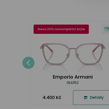
Sleva 20% na kompletní brýle
Detaily
Emporio Armani
0EA1152
4.400 Kč
Detaily