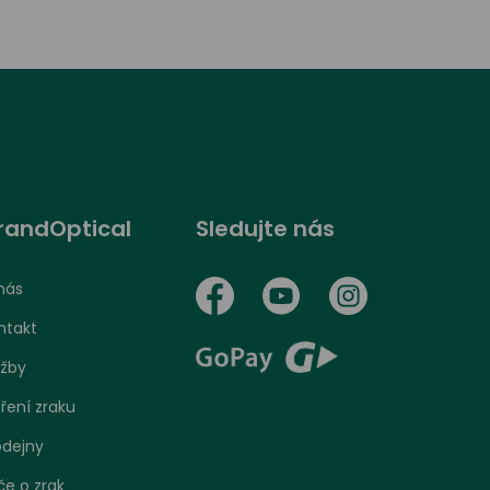
randOptical
Sledujte nás
nás
ntakt
užby
ření zraku
odejny
če o zrak