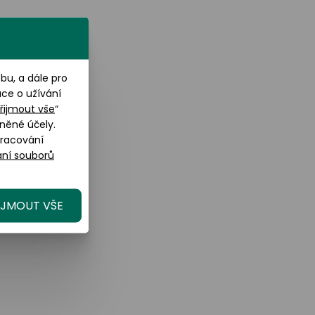
u, a dále pro
ace o užívání
řijmout vše
“
něné účely.
pracování
ní souborů
IJMOUT VŠE