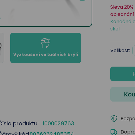
Sleva 20% 
objednání 
Konečná c
skel.
Velikost:
Vyzkoušení virtuálních brýlí
Kou
Bezpe
Číslo produktu:
1000029763
Dopra
Čárový kód
8056262485354