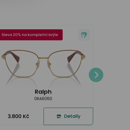
Sleva 20% na kompletní brýle
Sleva 20% 
4.200
Ralph
0RA6060
3.800 Kč
Detaily