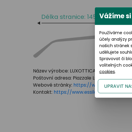
Vážíme si
Délka stranice: 145 mm
Používáme cook
účely analýzy p
našich stránek 
udělujete souhl
Spravovat či bl
volitelných co
Název výrobce: LUXOTTICA GROUP
cookies
.
Poštovní adresa: Piazzale Luigi Cadorna 3 Mi
Webové stránky:
https://www.essilorluxot
UPRAVIT NA
Kontakt:
https://www.essilorluxottica.c