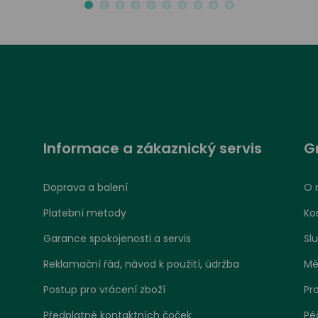
Informace a zákaznický servis
G
Doprava a balení
O 
Platební metody
Ko
Garance spokojenosti a servis
Sl
Reklamační řád, návod k použití, údržba
Mě
Postup pro vrácení zboží
Pr
Předplatné kontaktních čoček
Pé