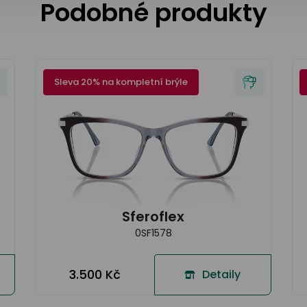
Podobné produkty
Sleva 20% na kompletní brýle
Sferoflex
0SF1578
3.500 Kč
Detaily