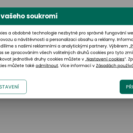
 vašeho soukromí
Výška brýlového skla: 41 mm
ies a obdobné technologie nezbytné pro správné fungování web
rovozu a návštěvnosti a personalizaci obsahu a reklamy. Inform
sdílíme s našimi reklamními a analytickými partnery. Výběrem „
P
as se zpracováním všech volitelných druhů cookies pro tyto zmí
okovat jednotlivé druhy cookies můžete v „
Nastavení cookies
“. Z
okies můžete také
odmítnout
. Více informací v
Zásadách používá
lano, 20123 Italy
tica.com
STAVENÍ
PŘ
om/en/brands/customer-care