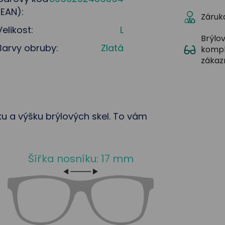
(EAN):
Záruka
Velikost:
L
Brýlov
Barvy obruby:
Zlatá
kompl
zákaz
řku a výšku brýlových skel. To vám
Šířka nosníku: 17 mm