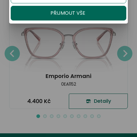
Sleva 20% na kompletní brýle
PŘIJMOUT VŠE
Emporio Armani
0EA1152
4.400 Kč
Detaily