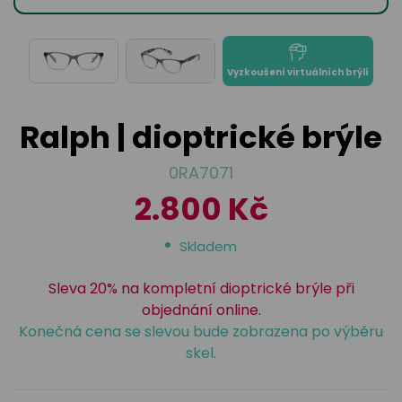
odejny
světových
brýle
značek
Přihlásit
Cenotvo
Vyzkoušení virtuálních brýlí
Ralph | dioptrické brýle
0RA7071
2.800 Kč
Skladem
Sleva 20% na kompletní dioptrické brýle při
objednání online.
Konečná cena se slevou bude zobrazena po výběru
skel.