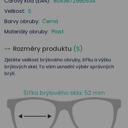
Čárový kód (EAN):
8053672560534
Velikost:
S
Barvy obruby:
Černá
Materiály obruby:
Plast
Rozměry produktu
(
S
)
Zjistěte velikost brýlového obruby, šířku a výšku
brýlových skel. To vám usnadní výběr správných
brýlí.
Šířka brýlového skla: 52 mm