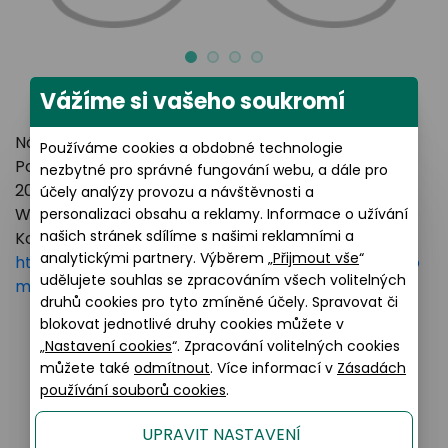
Vážíme si vašeho soukromí
Název výrobce: LUXOTTICA GROUP
Používáme cookies a obdobné technologie
Poštovní adresa: Piazzale Luigi Cadorna 3 Milano,
nezbytné pro správné fungování webu, a dále pro
20123 Italy
účely analýzy provozu a návštěvnosti a
Webové stránky:
https://www.essilorluxottica.com
personalizaci obsahu a reklamy. Informace o užívání
našich stránek sdílíme s našimi reklamními a
Kontakt:
analytickými partnery. Výběrem „
Přijmout vše
“
https://www.essilorluxottica.com/en/brands/custo
udělujete souhlas se zpracováním všech volitelných
mer-care
druhů cookies pro tyto zmíněné účely. Spravovat či
blokovat jednotlivé druhy cookies můžete v
„
Nastavení cookies
“. Zpracování volitelných cookies
Podobné produkty
můžete také
odmítnout
. Více informací v
Zásadách
používání souborů cookies
.
UPRAVIT NASTAVENÍ