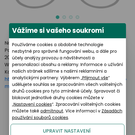
Vážíme si vašeho soukromí
Název výrobce: LUXOTTICA GROUP
Používáme cookies a obdobné technologie
Poštovní adresa: Piazzale Luigi Cadorna 3 Milano,
nezbytné pro správné fungování webu, a dále pro
20123 Italy
účely analýzy provozu a návštěvnosti a
Webové stránky:
https://www.essilorluxottica.com
personalizaci obsahu a reklamy. Informace o užívání
našich stránek sdílíme s našimi reklamními a
Kontakt:
analytickými partnery. Výběrem „
Přijmout vše
“
https://www.essilorluxottica.com/en/brands/custo
udělujete souhlas se zpracováním všech volitelných
mer-care
druhů cookies pro tyto zmíněné účely. Spravovat či
blokovat jednotlivé druhy cookies můžete v
„
Nastavení cookies
“. Zpracování volitelných cookies
Podobné produkty
můžete také
odmítnout
. Více informací v
Zásadách
používání souborů cookies
.
UPRAVIT NASTAVENÍ