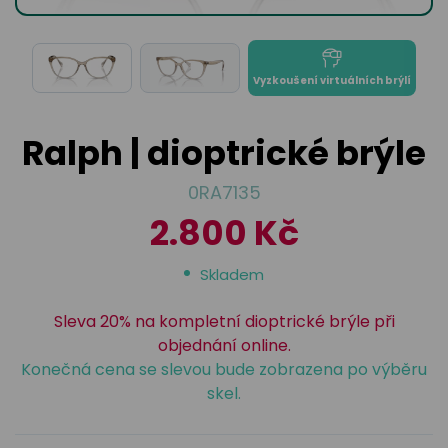
odejny
světových
brýle
značek
Přihlásit
Cenotvo
Vyzkoušení virtuálních brýlí
Ralph | dioptrické brýle
0RA7135
2.800 Kč
Skladem
Sleva 20% na kompletní dioptrické brýle při
objednání online.
Konečná cena se slevou bude zobrazena po výběru
skel.