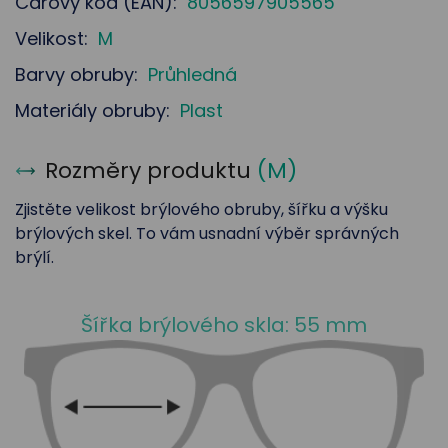
Čárový kód (EAN):
8056597905565
Velikost:
M
Barvy obruby:
Průhledná
Materiály obruby:
Plast
Rozměry produktu
(
M
)
Zjistěte velikost brýlového obruby, šířku a výšku
brýlových skel. To vám usnadní výběr správných
brýlí.
Šířka brýlového skla: 55 mm