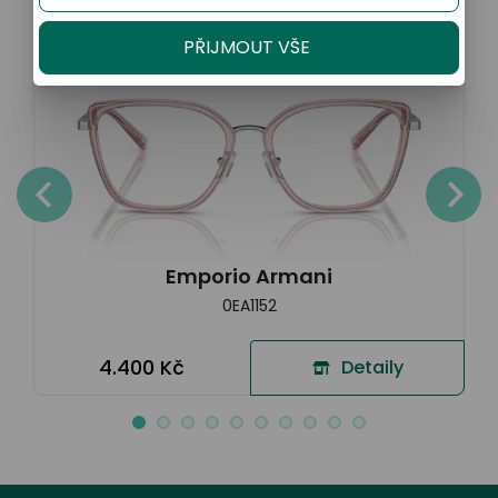
Sleva 20% na kompletní brýle
PŘIJMOUT VŠE
Emporio Armani
0EA1152
4.400 Kč
Detaily