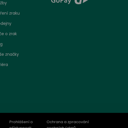
užby
ření zraku
odejny
če o zrak
og
še značky
riéra
bo
 jak se
o
Prohlášení o
Ochrana a zpracování
ení.
přístupnosti
osobních údajů