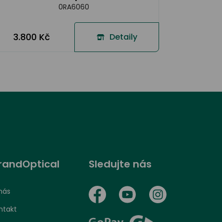
0RA6060
3.800 Kč
Detaily
randOptical
Sledujte nás
nás
ntakt