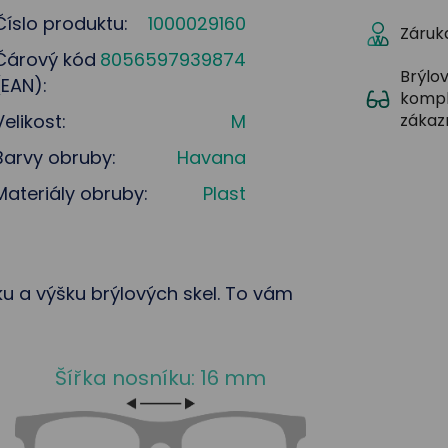
Číslo produktu:
1000029160
Záruka
Čárový kód
8056597939874
Brýlov
(EAN):
kompl
Velikost:
M
zákaz
Barvy obruby:
Havana
Materiály obruby:
Plast
řku a výšku brýlových skel. To vám
Šířka nosníku: 16 mm