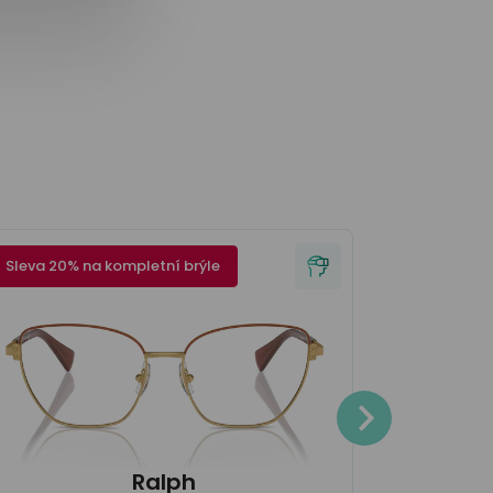
Sleva 20% na kompletní brýle
Sleva 20% 
4.200
Ralph