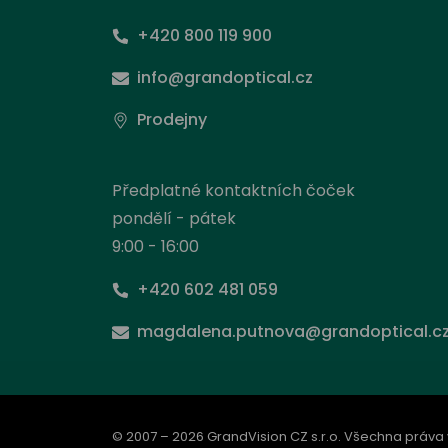
+420 800 119 900
info@grandoptical.cz
Prodejny
Předplatné kontaktních čoček
pondělí - pátek
9:00 - 16:00
+420 602 481 059
Nas
magdalena.putnova@grandoptical.c
Stejně
načít
prohlí
od ní 
© 2007 – 2026 GrandVision CZ s.r.o. Všechna práva
inform