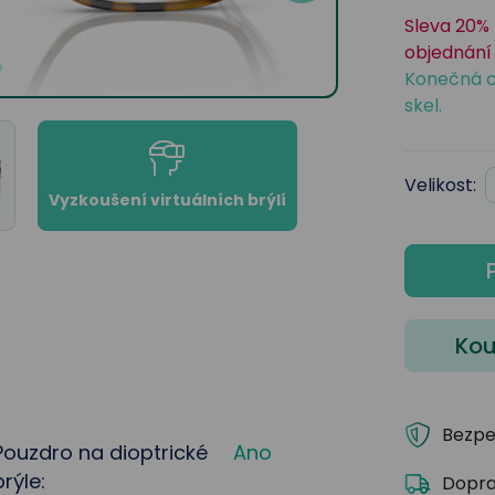
Sleva 20% 
objednání 
Konečná c
skel.
Velikost:
Vyzkoušení virtuálních brýlí
Kou
Bezpe
Pouzdro na dioptrické
Ano
brýle:
Dopra