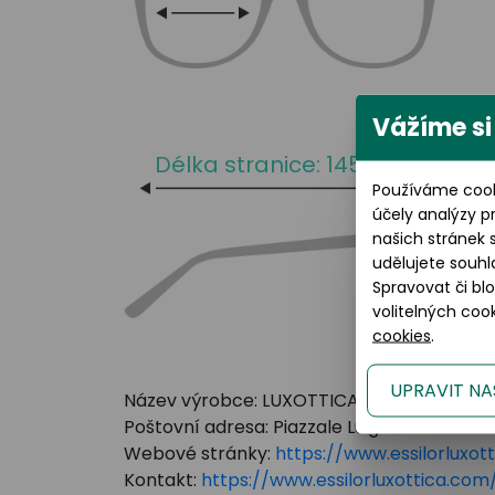
Vážíme si
Délka stranice: 145 mm
Používáme cook
účely analýzy p
našich stránek 
udělujete souhl
Spravovat či bl
volitelných co
cookies
.
UPRAVIT NA
Název výrobce: LUXOTTICA GROUP
Poštovní adresa: Piazzale Luigi Cadorna 3 Mi
Webové stránky:
https://www.essilorluxot
Kontakt:
https://www.essilorluxottica.c