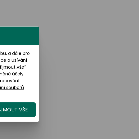
u, a dále pro
ace o užívání
řijmout vše
“
něné účely.
pracování
ní souborů
IJMOUT VŠE