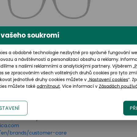
 vašeho soukromí
Výška brýlového skla: 42
ies a obdobné technologie nezbytné pro správné fungování web
mm
rovozu a návštěvnosti a personalizaci obsahu a reklamy. Inform
sdílíme s našimi reklamními a analytickými partnery. Výběrem „
P
as se zpracováním všech volitelných druhů cookies pro tyto zmí
okovat jednotlivé druhy cookies můžete v „
Nastavení cookies
“. Z
okies můžete také
odmítnout
. Více informací v
Zásadách používá
STAVENÍ
PŘ
lano, 20123 Italy
tica.com
om/en/brands/customer-care