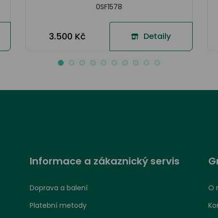
0SF1578
3.500 Kč
Detaily
Informace a zákaznický servis
G
Doprava a balení
O 
Platební metody
Ko