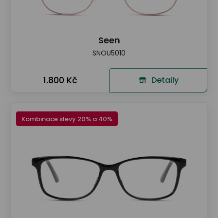
Seen
SNOU5010
1.800 Kč
Detaily
Kombinace slevy 20% a 40%