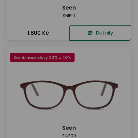
Seen
SNIF10
1.800 Kč
Detaily
Kombinace slevy 20% a 40%
Seen
SNIF09