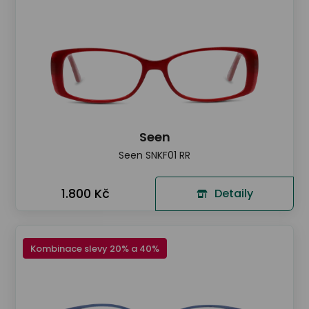
Seen
Seen SNKF01 RR
1.800 Kč
Detaily
Kombinace slevy 20% a 40%