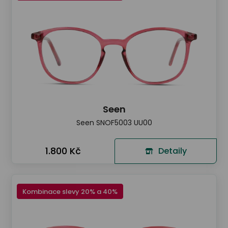
Seen
Seen SNOF5003 UU00
1.800 Kč
Detaily
Kombinace slevy 20% a 40%