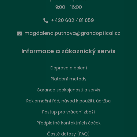
9:00 - 16:00
+420 602 481 059
magdalena.putnova@grandoptical.cz
Informace a zákaznický servis
Doprava a balení
Nastavení zpracování cookies
Platební metody
Garance spokojenosti a servis
Stejně jako jakákoliv jiná webová stránka, může
náš web ukládat nebo načítat informace zejména
Reklamační řád, návod k použití, údržba
ve formě souborů cookies z vašeho prohlížeče.
Postup pro vrácení zboží
Převážně se používají k tomu, aby stránka
fungovala tak, jak se od ní očekává, ale také nám
Předplatné kontaktních čoček
pomáhají ke zlepšení naší nabídky. Tyto
Časté dotazy (FAQ)
informace se mohou týkat vás, vašich preferencí