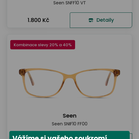
Seen SNFF10 VT
1.800 Kč
Detaily
Kombinace slevy 20% a 40%
Seen
Seen SNIF10 FF00
Vážíme si vašeho soukromí