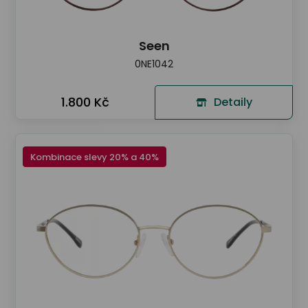
Seen
0NE1042
1.800 Kč
Detaily
Kombinace slevy 20% a 40%