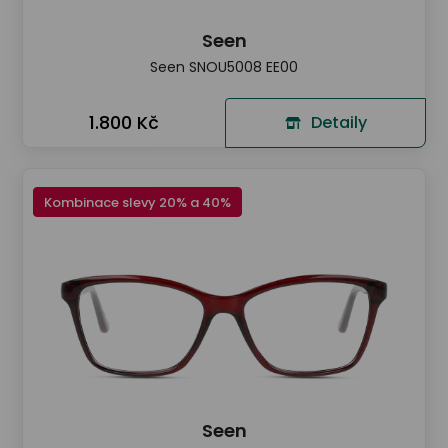
Seen
Seen SNOU5008 EE00
1.800 Kč
Detaily
Kombinace slevy 20% a 40%
Seen