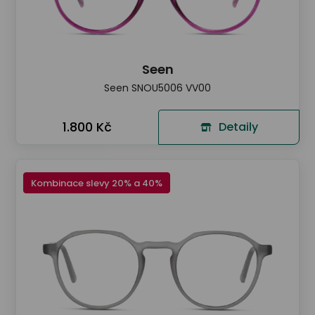
Seen
Seen SNOU5006 VV00
1.800 Kč
Detaily
Kombinace slevy 20% a 40%