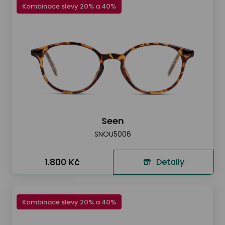
Kombinace slevy 20% a 40%
Seen
SNOU5006
1.800 Kč
Detaily
Kombinace slevy 20% a 40%