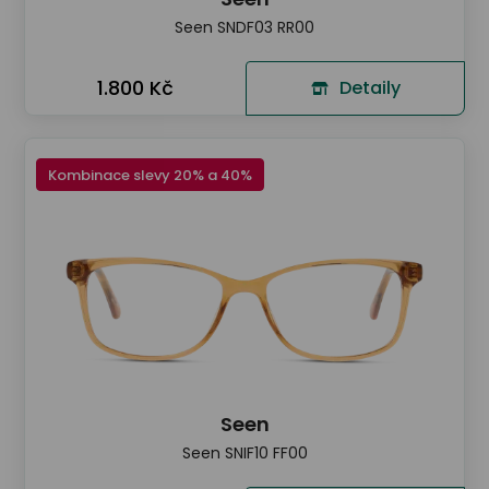
Seen SNDF03 RR00
1.800 Kč
Detaily
Kombinace slevy 20% a 40%
Seen
Seen SNIF10 FF00