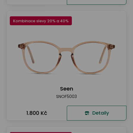
Kombinace slevy 20% a 40%
Seen
SNOF5003
1.800 Kč
Detaily