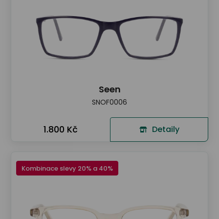
Seen
SNOF0006
1.800 Kč
Detaily
Kombinace slevy 20% a 40%