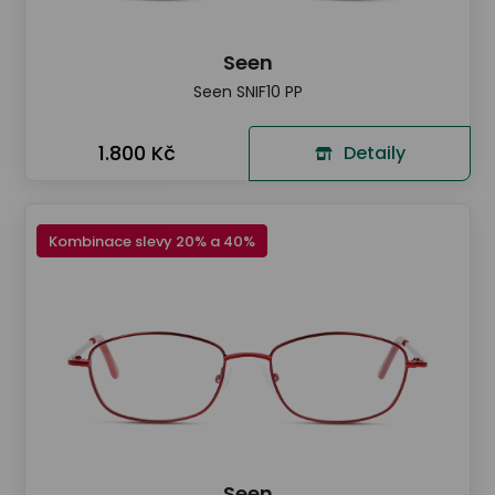
Seen
Seen SNIF10 PP
1.800 Kč
Detaily
Kombinace slevy 20% a 40%
Seen