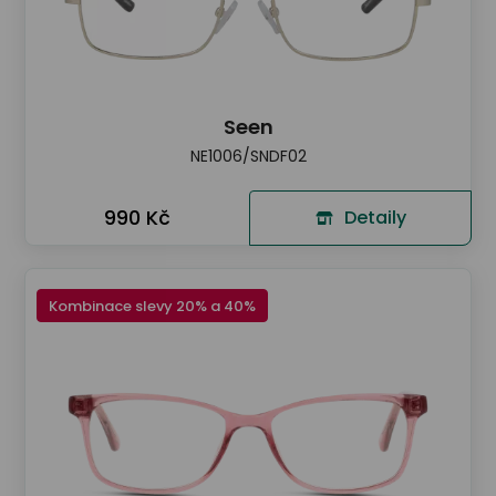
Seen
NE1006/SNDF02
990 Kč
Detaily
Kombinace slevy 20% a 40%