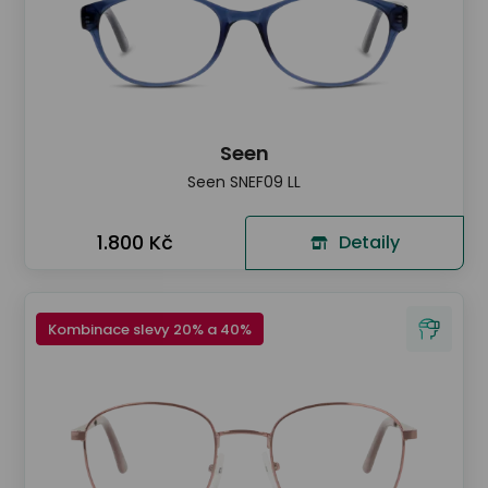
Seen
Seen SNEF09 LL
1.800 Kč
Detaily
Kombinace slevy 20% a 40%