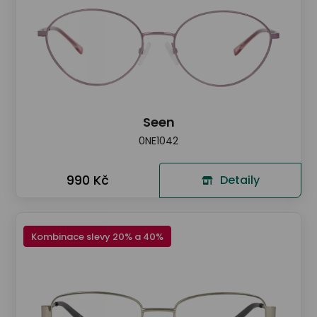
Seen
0NE1042
990 Kč
Detaily
Kombinace slevy 20% a 40%