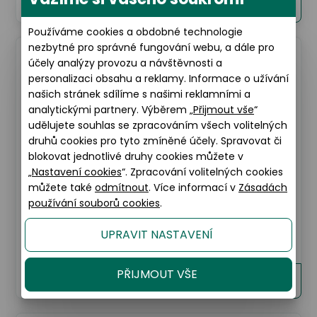
1.800 Kč
Detaily
Používáme cookies a obdobné technologie
nezbytné pro správné fungování webu, a dále pro
Kombinace slevy 20% a 40%
účely analýzy provozu a návštěvnosti a
personalizaci obsahu a reklamy. Informace o užívání
našich stránek sdílíme s našimi reklamními a
analytickými partnery. Výběrem „
Přijmout vše
“
udělujete souhlas se zpracováním všech volitelných
druhů cookies pro tyto zmíněné účely. Spravovat či
blokovat jednotlivé druhy cookies můžete v
„
Nastavení cookies
“. Zpracování volitelných cookies
můžete také
odmítnout
. Více informací v
Zásadách
používání souborů cookies
.
Seen
UPRAVIT NASTAVENÍ
Seen SNFF10 RR00
PŘIJMOUT VŠE
1.800 Kč
Detaily