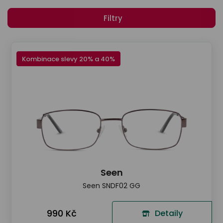
odejny
světových
brýle
značek
Filtry
Přihlásit
Cenotvo
Kombinace slevy 20% a 40%
Seen
Seen SNDF02 GG
990 Kč
Detaily