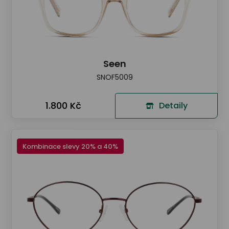
Seen
SNOF5009
1.800 Kč
Detaily
Kombinace slevy 20% a 40%