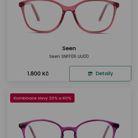
Seen
Seen SNFF06 UU00
1.800 Kč
Detaily
Kombinace slevy 20% a 40%