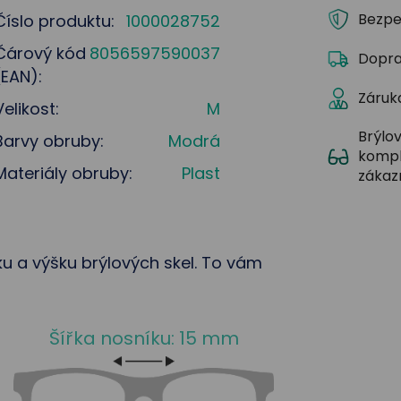
Bezpe
Číslo produktu:
1000028752
Čárový kód
8056597590037
Dopra
(EAN):
Záruka
Velikost:
M
Brýlov
Barvy obruby:
Modrá
kompl
Materiály obruby:
Plast
zákaz
řku a výšku brýlových skel. To vám
Šířka nosníku: 15 mm