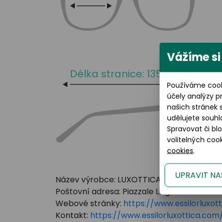
Vážíme si
Délka stranice: 135 mm
Používáme cook
účely analýzy p
našich stránek 
udělujete souhl
Spravovat či bl
volitelných co
cookies
.
UPRAVIT NA
Název výrobce: LUXOTTICA GROUP
Poštovní adresa: Piazzale Luigi Cadorna 3 Mi
Webové stránky:
https://www.essilorluxot
Kontakt:
https://www.essilorluxottica.c