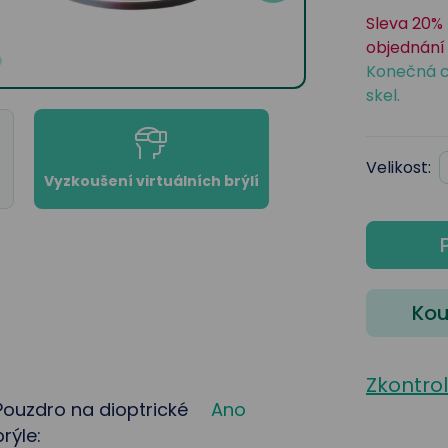
Sleva 20% 
objednání 
Konečná c
skel.
Velikost:
Vyzkoušení virtuálních brýlí
Kou
Zkontro
Pouzdro na dioptrické
Ano
brýle: