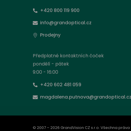
+420 800 119 900
info@grandoptical.cz
Prodejny
Předplatné kontaktních čoček
pondělí - pátek
9:00 - 16:00
+420 602 481 059
Nas
magdalena.putnova@grandoptical.c
Stejně
načít
prohlí
od ní 
© 2007 – 2026 GrandVision CZ s.r.o. Všechna práva
inform