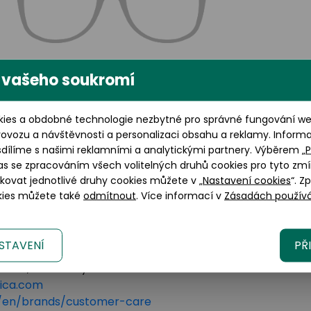
 vašeho soukromí
Výška brýlového skla: 39
ies a obdobné technologie nezbytné pro správné fungování web
mm
rovozu a návštěvnosti a personalizaci obsahu a reklamy. Inform
sdílíme s našimi reklamními a analytickými partnery. Výběrem „
P
as se zpracováním všech volitelných druhů cookies pro tyto zmí
okovat jednotlivé druhy cookies můžete v „
Nastavení cookies
“. Z
okies můžete také
odmítnout
. Více informací v
Zásadách používá
STAVENÍ
PŘ
lano, 20123 Italy
tica.com
om/en/brands/customer-care