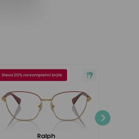
Sleva 20% na kompletní brýle
Sleva 20% 
4.200
Ralph