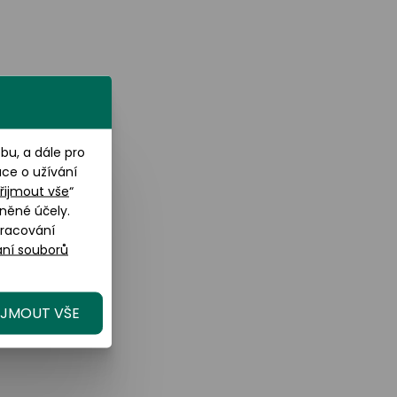
u, a dále pro
ace o užívání
řijmout vše
“
něné účely.
pracování
ní souborů
IJMOUT VŠE