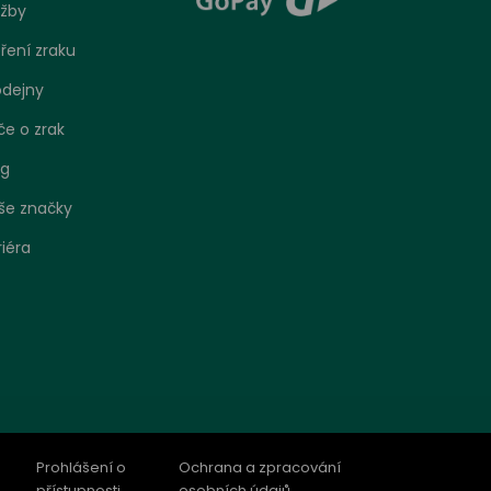
užby
ření zraku
odejny
če o zrak
og
še značky
riéra
bo
 jak se
o
Prohlášení o
Ochrana a zpracování
ení.
přístupnosti
osobních údajů