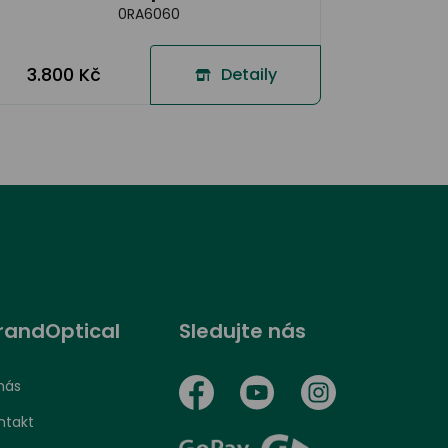
0RA6060
3.800 Kč
Detaily
randOptical
Sledujte nás
nás
ntakt