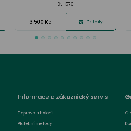
0SF1578
3.500 Kč
Detaily
Informace a zákaznický servis
G
Doprava a balení
O 
Platební metody
Ko