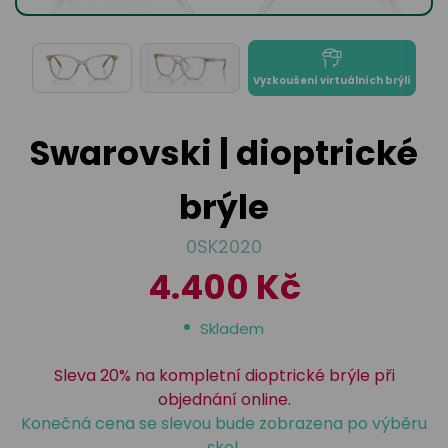
odejny
světových
brýle
značek
Přihlásit
Cenotvo
Vyzkoušení virtuálních brýlí
Swarovski | dioptrické
brýle
0SK2020
4.400 Kč
Skladem
Sleva 20% na kompletní dioptrické brýle při
objednání online.
Konečná cena se slevou bude zobrazena po výběru
skel.