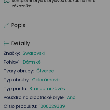
kompletní brýle s brýlovou čočkou na míru
zákazníka
Popis
Detaily
Značky:
Swarovski
Pohlaví:
Dámské
Tvary obruby:
Čtverec
Typ obruby:
Celorámové
Typ pantu:
Standarní závěs
Pouzdro na dioptrické brýle:
Ano
Číslo produktu:
1000029389