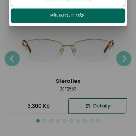
Sleva 20% na kompletní brýle
PŘIJMOUT VŠE
Sferoflex
0SF2553
3.300 Kč
Detaily