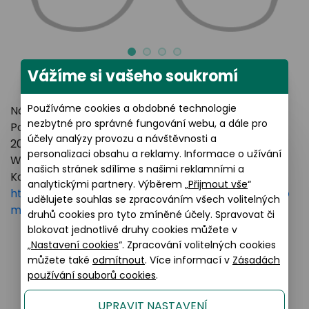
Vážíme si vašeho soukromí
Používáme cookies a obdobné technologie
Název výrobce: LUXOTTICA GROUP
nezbytné pro správné fungování webu, a dále pro
Poštovní adresa: Piazzale Luigi Cadorna 3 Milano,
účely analýzy provozu a návštěvnosti a
20123 Italy
personalizaci obsahu a reklamy. Informace o užívání
Webové stránky:
https://www.essilorluxottica.com
našich stránek sdílíme s našimi reklamními a
Kontakt:
analytickými partnery. Výběrem „
Přijmout vše
“
https://www.essilorluxottica.com/en/brands/custo
udělujete souhlas se zpracováním všech volitelných
mer-care
druhů cookies pro tyto zmíněné účely. Spravovat či
blokovat jednotlivé druhy cookies můžete v
„
Nastavení cookies
“. Zpracování volitelných cookies
můžete také
odmítnout
. Více informací v
Zásadách
Podobné produkty
používání souborů cookies
.
UPRAVIT NASTAVENÍ