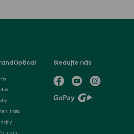
randOptical
Sledujte nás
nás
ntakt
užby
ření zraku
odejny
če o zrak