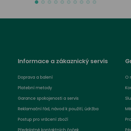
Informace a zákaznický servis
G
Doprava a balení
O 
Platební metody
Ko
Garance spokojenosti a servis
Sl
Reklamační řád, návod k použití, údržba
Mě
Postup pro vrácení zboží
Pr
Předplatné kontaktních čoček
Pé