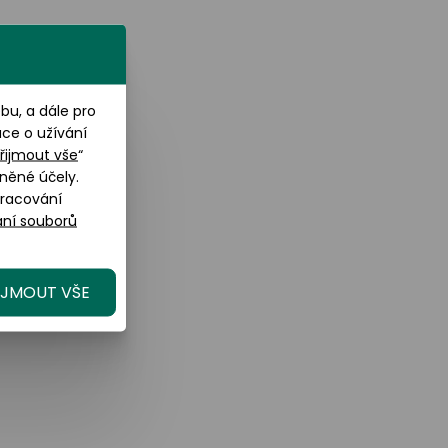
u, a dále pro
ace o užívání
řijmout vše
“
něné účely.
pracování
ní souborů
IJMOUT VŠE