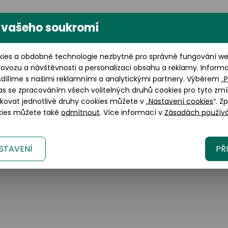
 vašeho soukromí
Výška brýlového skla: 41 mm
ies a obdobné technologie nezbytné pro správné fungování web
rovozu a návštěvnosti a personalizaci obsahu a reklamy. Inform
sdílíme s našimi reklamními a analytickými partnery. Výběrem „
P
as se zpracováním všech volitelných druhů cookies pro tyto zmí
okovat jednotlivé druhy cookies můžete v „
Nastavení cookies
“. Z
okies můžete také
odmítnout
. Více informací v
Zásadách používá
lano, 20123 Italy
tica.com
STAVENÍ
PŘ
om/en/brands/customer-care