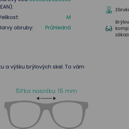
(EAN):
Záruka
Velikost:
M
Brýlov
Barvy obruby:
Průhledná
kompl
zákaz
řku a výšku brýlových skel. To vám
Šířka nosníku: 15 mm