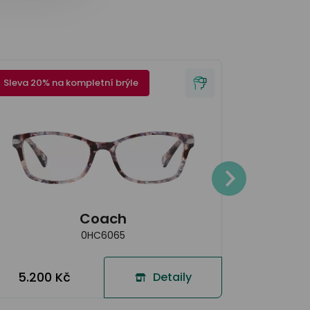
Sleva 20% na kompletní brýle
Sleva 20% 
4.300
Coach
0HC6065
5.200 Kč
Detaily