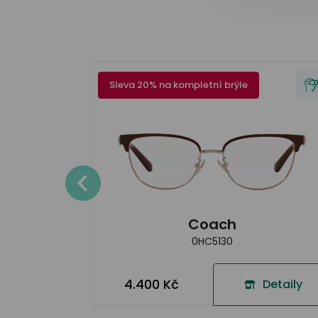
Sleva 20% na kompletní brýle
Detaily
Coach
0HC5130
4.400 Kč
Detaily