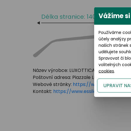
Vážíme si
Délka stranice: 140 mm
Používáme cook
účely analýzy p
našich stránek 
udělujete souhl
Spravovat či bl
volitelných co
Název výrobce: LUXOTTICA GROUP
cookies
.
Poštovní adresa: Piazzale Luigi Cadorna 3 Mi
Webové stránky:
https://www.essilorluxot
UPRAVIT NA
Kontakt:
https://www.essilorluxottica.c