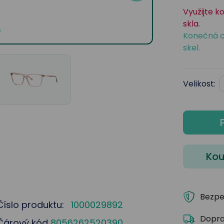
Využijte k
skla.
Konečná c
skel.
Velikost:
Kou
Bezpe
Číslo produktu:
1000029892
Dopra
Čárový kód
8056262520390