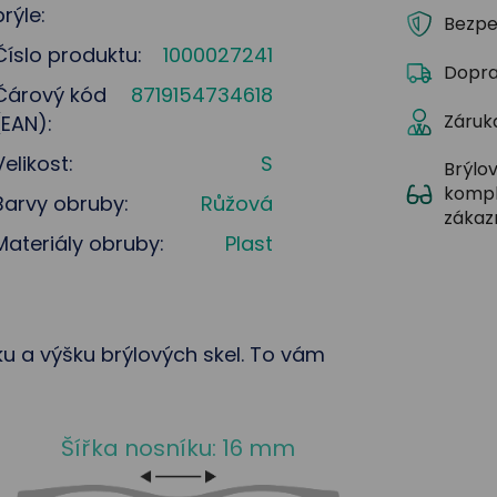
brýle:
Bezpe
Číslo produktu:
1000027241
Dopra
Čárový kód
8719154734618
Záruka
(EAN):
Velikost:
S
Brýlov
kompl
Barvy obruby:
Růžová
zákaz
Materiály obruby:
Plast
řku a výšku brýlových skel. To vám
Šířka nosníku: 16 mm