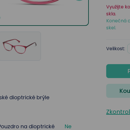
Využijte k
skla.
Konečná c
skel.
Velikost:
Kou
ké dioptrické brýle
Zkontro
Pouzdro na dioptrické
Ne