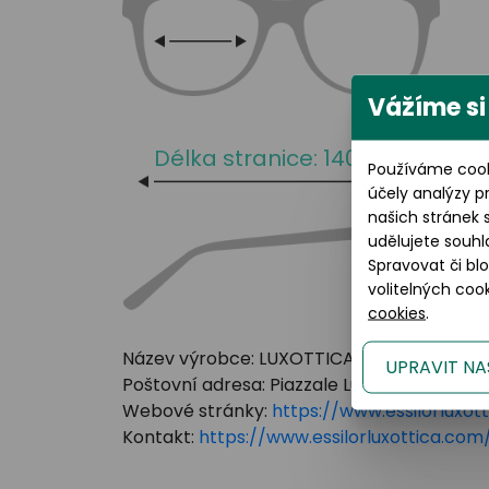
Vážíme si
Délka stranice: 140 mm
Používáme cook
účely analýzy p
našich stránek 
udělujete souhl
Spravovat či bl
volitelných co
cookies
.
Název výrobce: LUXOTTICA GROUP
UPRAVIT NA
Poštovní adresa: Piazzale Luigi Cadorna 3 Mi
Webové stránky:
https://www.essilorluxot
Kontakt:
https://www.essilorluxottica.c