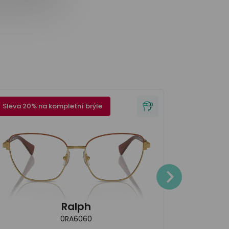
Sleva 20% na kompletní brýle
Sleva 20% 
4.200
Ralph
0RA6060