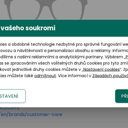
 vašeho soukromí
Výška brýlového skla: 37 mm
ies a obdobné technologie nezbytné pro správné fungování web
rovozu a návštěvnosti a personalizaci obsahu a reklamy. Inform
sdílíme s našimi reklamními a analytickými partnery. Výběrem „
P
as se zpracováním všech volitelných druhů cookies pro tyto zmí
okovat jednotlivé druhy cookies můžete v „
Nastavení cookies
“. Z
okies můžete také
odmítnout
. Více informací v
Zásadách používá
STAVENÍ
PŘ
lano, 20123 Italy
tica.com/
om/en/brands/customer-care