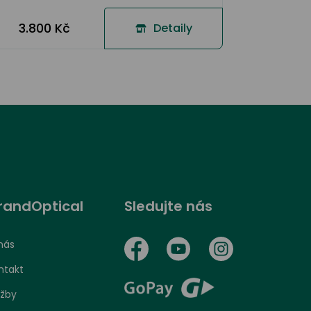
3.800 Kč
Detaily
randOptical
Sledujte nás
nás
ntakt
užby