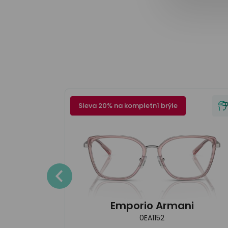
Sleva 20% na kompletní brýle
Detaily
Emporio Armani
0EA1152