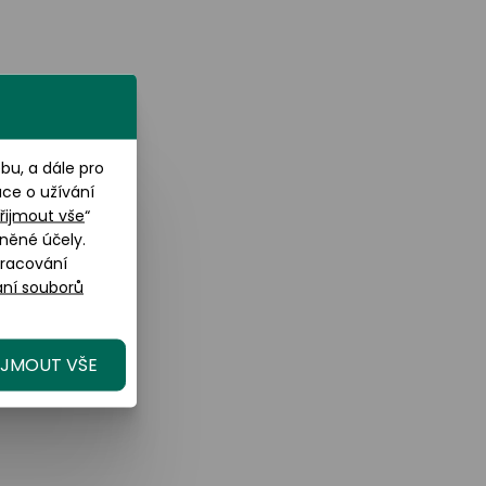
u, a dále pro
ace o užívání
řijmout vše
“
něné účely.
pracování
ní souborů
IJMOUT VŠE