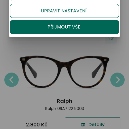
Podobné produkty
UPRAVIT NASTAVENÍ
PŘIJMOUT VŠE
Ralph
Ralph 0RA7122 5003
2.800 Kč
Detaily