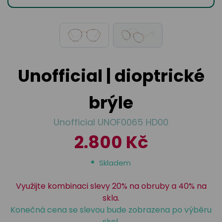
odejny
světových
brýle
značek
Přihlásit
Cenotvo
Unofficial | dioptrické
brýle
Unofficial UNOF0065 HD00
2.800 Kč
Skladem
Využijte kombinaci slevy 20% na obruby a 40% na
skla.
Konečná cena se slevou bude zobrazena po výběru
skel.