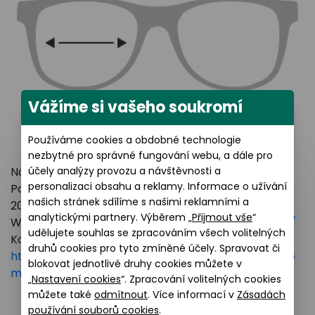
Vážíme si vašeho soukromí
Používáme cookies a obdobné technologie
nezbytné pro správné fungování webu, a dále pro
účely analýzy provozu a návštěvnosti a
Název výrobce: LUXOTTICA GROUP
personalizaci obsahu a reklamy. Informace o užívání
Poštovní adresa: Piazzale Luigi Cadorna 3 Milano,
našich stránek sdílíme s našimi reklamními a
20123 Italy
analytickými partnery. Výběrem „
Přijmout vše
“
Webové stránky:
https://www.essilorluxottica.com/
udělujete souhlas se zpracováním všech volitelných
Kontakt:
druhů cookies pro tyto zmíněné účely. Spravovat či
https://www.essilorluxottica.com/en/brands/custo
blokovat jednotlivé druhy cookies můžete v
mer-care
„
Nastavení cookies
“. Zpracování volitelných cookies
můžete také
odmítnout
. Více informací v
Zásadách
používání souborů cookies
.