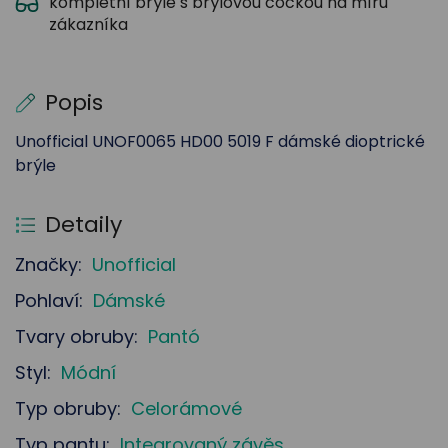
kompletní brýle s brýlovou čočkou na míru
zákazníka
Popis
Unofficial UNOF0065 HD00 5019 F dámské dioptrické
brýle
Detaily
Značky:
Unofficial
Pohlaví:
Dámské
Tvary obruby:
Pantó
Styl:
Módní
Typ obruby:
Celorámové
Typ pantu:
Integrovaný závěs