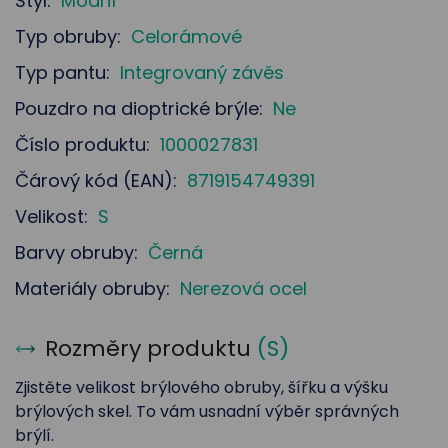
Styl:
Módní
Typ obruby:
Celorámové
Typ pantu:
Integrovaný závěs
Pouzdro na dioptrické brýle:
Ne
Číslo produktu:
1000027831
Čárový kód (EAN):
8719154749391
Velikost:
S
Barvy obruby:
Černá
Materiály obruby:
Nerezová ocel
Rozměry produktu
(
S
)
Zjistěte velikost brýlového obruby, šířku a výšku
brýlových skel. To vám usnadní výběr správných
brýlí.