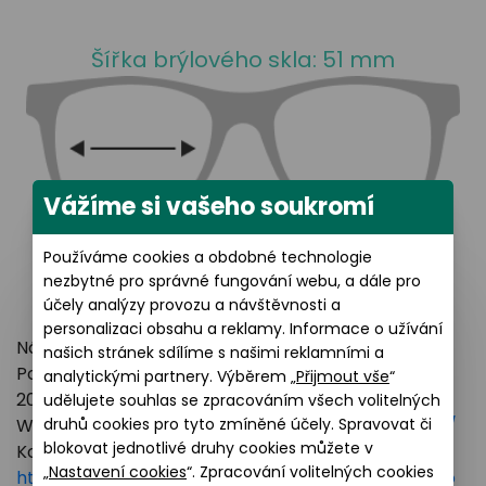
Šířka brýlového skla: 51 mm
Vážíme si vašeho soukromí
Používáme cookies a obdobné technologie
nezbytné pro správné fungování webu, a dále pro
účely analýzy provozu a návštěvnosti a
personalizaci obsahu a reklamy. Informace o užívání
Název výrobce: LUXOTTICA GROUP
našich stránek sdílíme s našimi reklamními a
Poštovní adresa: Piazzale Luigi Cadorna 3 Milano,
analytickými partnery. Výběrem „
Přijmout vše
“
20123 Italy
udělujete souhlas se zpracováním všech volitelných
druhů cookies pro tyto zmíněné účely. Spravovat či
Webové stránky:
https://www.essilorluxottica.com/
blokovat jednotlivé druhy cookies můžete v
Kontakt:
„
Nastavení cookies
“. Zpracování volitelných cookies
https://www.essilorluxottica.com/en/brands/custo