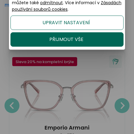
můžete také
odmítnout
. Více informací v
Zásadách
mer-care
používání souborů cookies
.
UPRAVIT NASTAVENÍ
Podobné produkty
PŘIJMOUT VŠE
Sleva 20% na kompletní brýle
Emporio Armani