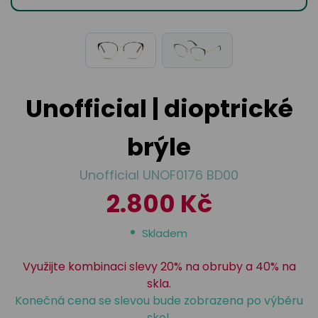
odejny
světových
brýle
značek
Přihlásit
Cenotvo
Unofficial | dioptrické
brýle
Unofficial UNOF0176 BD00
2.800 Kč
Skladem
Využijte kombinaci slevy 20% na obruby a 40% na
skla.
Konečná cena se slevou bude zobrazena po výběru
skel.