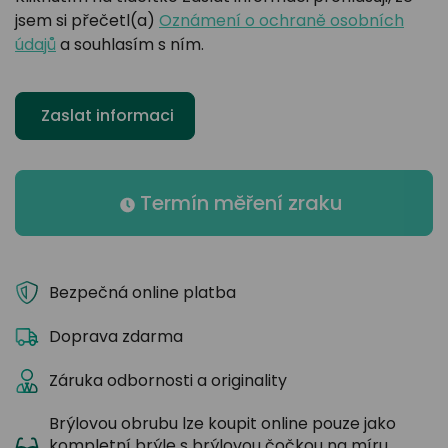
jsem si přečetl(a)
Oznámení o ochraně osobních
údajů
a souhlasím s ním.
Zaslat informaci
Termín měření zraku
Bezpečná online platba
Doprava zdarma
Záruka odbornosti a originality
Brýlovou obrubu lze koupit online pouze jako
kompletní brýle s brýlovou čočkou na míru