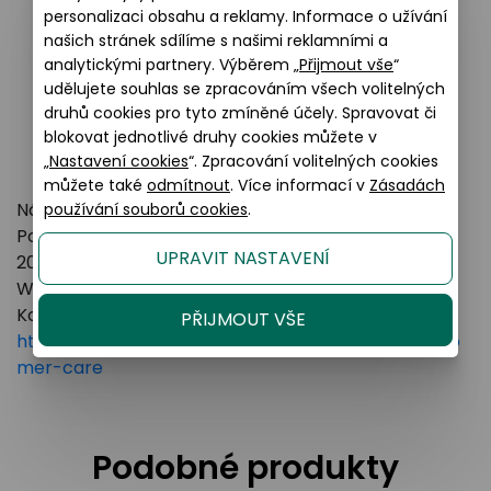
personalizaci obsahu a reklamy. Informace o užívání
našich stránek sdílíme s našimi reklamními a
analytickými partnery. Výběrem „
Přijmout vše
“
udělujete souhlas se zpracováním všech volitelných
druhů cookies pro tyto zmíněné účely. Spravovat či
blokovat jednotlivé druhy cookies můžete v
„
Nastavení cookies
“. Zpracování volitelných cookies
můžete také
odmítnout
. Více informací v
Zásadách
Název výrobce: LUXOTTICA GROUP
používání souborů cookies
.
Poštovní adresa: Piazzale Luigi Cadorna 3 Milano,
UPRAVIT NASTAVENÍ
20123 Italy
Webové stránky:
https://www.essilorluxottica.com
Kontakt:
PŘIJMOUT VŠE
https://www.essilorluxottica.com/en/brands/custo
mer-care
Podobné produkty