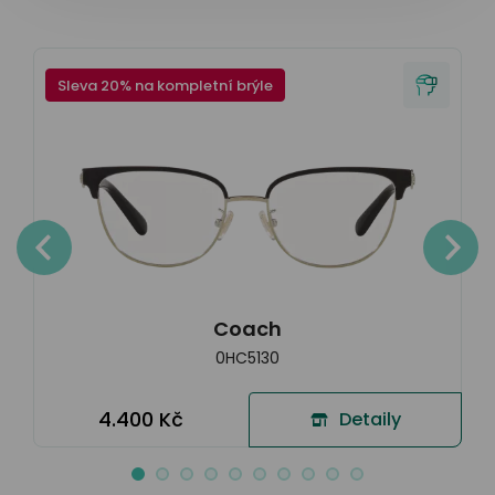
Sleva 20% na kompletní brýle
Coach
0HC5130
4.400 Kč
Detaily