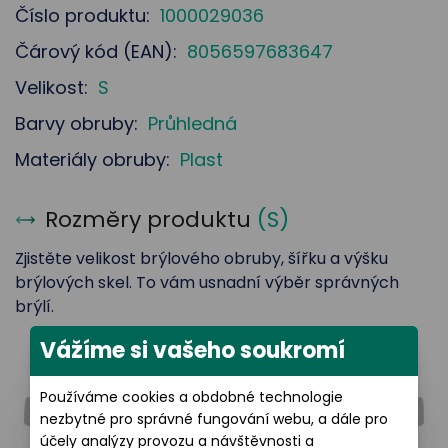
Číslo produktu:
1000029036
Čárový kód (EAN):
8056597683647
Velikost:
S
Barvy obruby:
Průhledná
Materiály obruby:
Plast
Rozměry produktu
(
S
)
Zjistěte velikost brýlového obruby, šířku a výšku
brýlových skel. To vám usnadní výběr správných
brýlí.
Vážíme si vašeho soukromí
Šířka brýlového skla: 52 mm
Používáme cookies a obdobné technologie
nezbytné pro správné fungování webu, a dále pro
účely analýzy provozu a návštěvnosti a