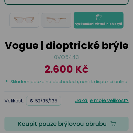
odejny
světových
brýle
značek
Přihlásit
Cenotvo
Vyzkoušení virtuálních brýlí
Vogue | dioptrické brýle
0VO5443
2.600 Kč
Skladem pouze na obchodech, není k dispozici online
Jaká je moje velikost?
Velikost:
S
52/35/135
Koupit pouze brýlovou obrubu