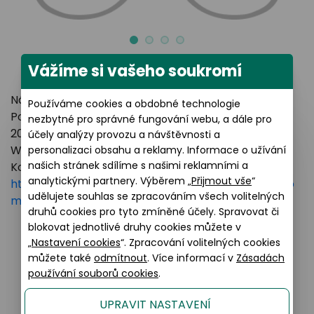
Vážíme si vašeho soukromí
Název výrobce: LUXOTTICA GROUP
Používáme cookies a obdobné technologie
Poštovní adresa: Piazzale Luigi Cadorna 3 Milano,
nezbytné pro správné fungování webu, a dále pro
20123 Italy
účely analýzy provozu a návštěvnosti a
Webové stránky:
https://www.essilorluxottica.com
personalizaci obsahu a reklamy. Informace o užívání
našich stránek sdílíme s našimi reklamními a
Kontakt:
analytickými partnery. Výběrem „
Přijmout vše
“
https://www.essilorluxottica.com/en/brands/custo
udělujete souhlas se zpracováním všech volitelných
mer-care
druhů cookies pro tyto zmíněné účely. Spravovat či
blokovat jednotlivé druhy cookies můžete v
„
Nastavení cookies
“. Zpracování volitelných cookies
Podobné produkty
můžete také
odmítnout
. Více informací v
Zásadách
používání souborů cookies
.
UPRAVIT NASTAVENÍ