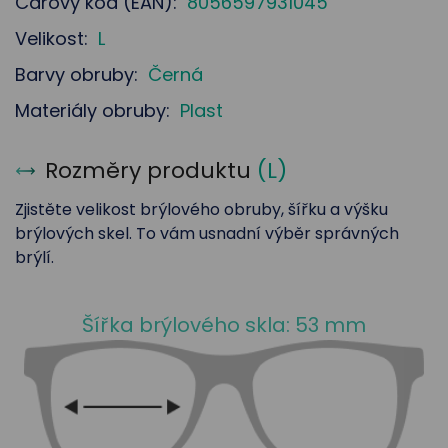
Čárový kód (EAN):
8056597931045
Velikost:
L
Barvy obruby:
Černá
Materiály obruby:
Plast
Rozměry produktu
(
L
)
Zjistěte velikost brýlového obruby, šířku a výšku
brýlových skel. To vám usnadní výběr správných
brýlí.
Šířka brýlového skla: 53 mm