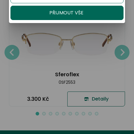
Sleva 20% na kompletní brýle
PŘIJMOUT VŠE
Sferoflex
0SF2553
3.300 Kč
Detaily