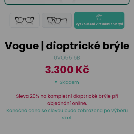
odejny
světových
brýle
značek
Přihlásit
Cenotvo
Vyzkoušení virtuálních brýlí
Vogue | dioptrické brýle
0VO5516B
3.300 Kč
Skladem
Sleva 20% na kompletní dioptrické brýle při
objednání online.
Konečná cena se slevou bude zobrazena po výběru
skel.