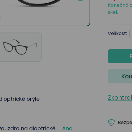
Konečná c
skel.
Velikost:
Kou
Zkontro
optrické brýle
Bezpe
Pouzdro na dioptrické
Ano