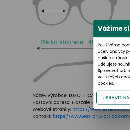
Vážíme si
Délka stranice: 140 mm
Používáme cook
účely analýzy p
našich stránek 
udělujete souhl
Spravovat či bl
volitelných co
cookies
.
Název výrobce: LUXOTTICA GROUP
UPRAVIT NA
Poštovní adresa: Piazzale Luigi Cadorna 3 Mi
Webové stránky:
https://www.essilorluxot
Kontakt:
https://www.essilorluxottica.c