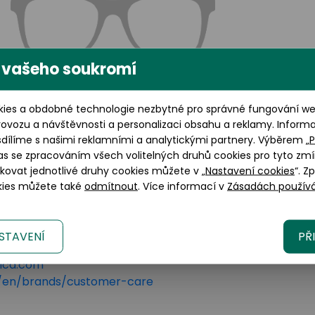
 vašeho soukromí
Výška brýlového skla: 41 mm
ies a obdobné technologie nezbytné pro správné fungování web
rovozu a návštěvnosti a personalizaci obsahu a reklamy. Inform
sdílíme s našimi reklamními a analytickými partnery. Výběrem „
P
as se zpracováním všech volitelných druhů cookies pro tyto zmí
okovat jednotlivé druhy cookies můžete v „
Nastavení cookies
“. Z
okies můžete také
odmítnout
. Více informací v
Zásadách používá
STAVENÍ
PŘ
lano, 20123 Italy
tica.com
om/en/brands/customer-care