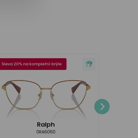
Sleva 20% na kompletní brýle
Sleva 20% 
4.200
Ralph
0RA6060