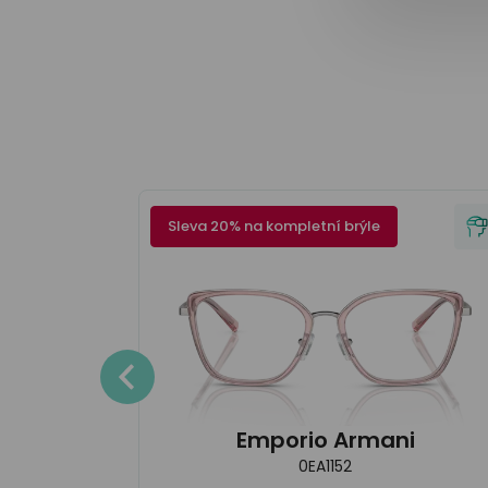
Sleva 20% na kompletní brýle
Detaily
Emporio Armani
0EA1152