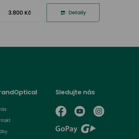
3.800 Kč
Detaily
randOptical
Sledujte nás
nás
ntakt
užby