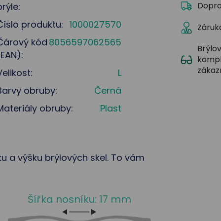
Dopra
brýle:
Číslo produktu:
1000027570
Záruka
Čárový kód
8056597062565
Brýlov
(EAN):
kompl
zákaz
Velikost:
L
Barvy obruby:
Černá
Materiály obruby:
Plast
řku a výšku brýlových skel. To vám
Šířka nosníku: 17 mm