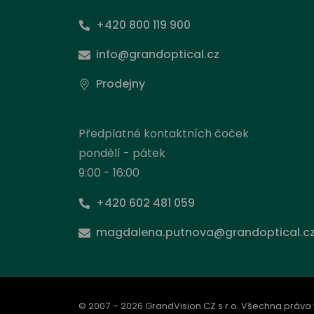
+420 800 119 900
info@grandoptical.cz
Prodejny
Předplatné kontaktních čoček
pondělí - pátek
9:00 - 16:00
+420 602 481 059
Nas
magdalena.putnova@grandoptical.c
Stejně
načít
prohlí
od ní 
© 2007 – 2026 GrandVision CZ s.r.o. Všechna práva
inform