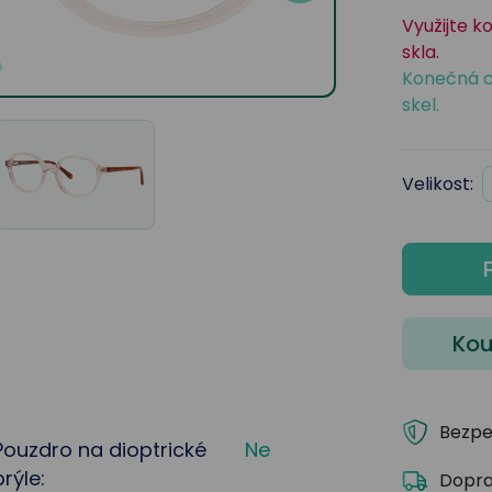
Využijte k
skla.
Konečná c
skel.
Velikost:
Kou
Bezpe
Pouzdro na dioptrické
Ne
brýle:
Dopra