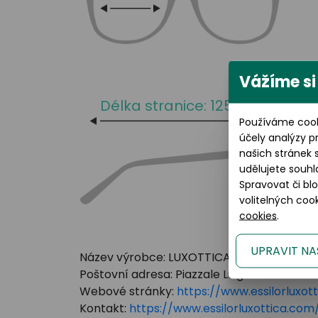
Vážíme si
Délka stranice: 125 mm
Používáme cook
účely analýzy p
našich stránek 
udělujete souhl
Spravovat či bl
volitelných co
cookies
.
UPRAVIT NA
Název výrobce: LUXOTTICA GROUP
Poštovní adresa: Piazzale Luigi Cadorna 3 Mi
Webové stránky:
https://www.essilorluxot
Kontakt:
https://www.essilorluxottica.c