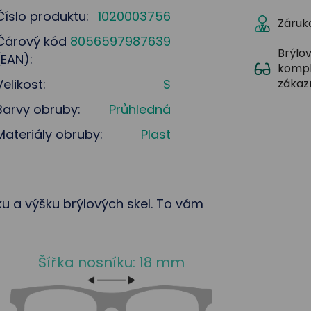
Číslo produktu:
1020003756
Záruka
Čárový kód
8056597987639
Brýlov
(EAN):
kompl
Velikost:
S
zákaz
Barvy obruby:
Průhledná
Materiály obruby:
Plast
řku a výšku brýlových skel. To vám
Šířka nosníku: 18 mm