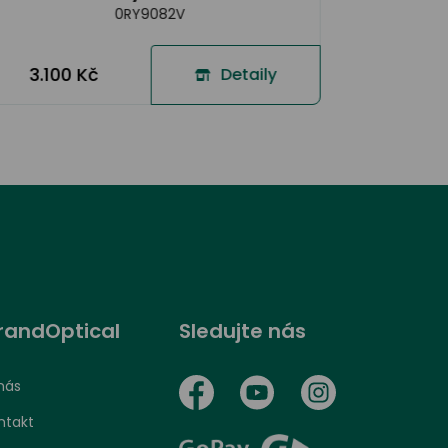
0RY9082V
3.100 Kč
Detaily
randOptical
Sledujte nás
nás
ntakt