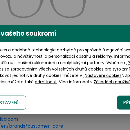
 vašeho soukromí
Výška brýlového skla: 40
ies a obdobné technologie nezbytné pro správné fungování web
mm
rovozu a návštěvnosti a personalizaci obsahu a reklamy. Inform
sdílíme s našimi reklamními a analytickými partnery. Výběrem „
P
as se zpracováním všech volitelných druhů cookies pro tyto zmí
okovat jednotlivé druhy cookies můžete v „
Nastavení cookies
“. Z
okies můžete také
odmítnout
. Více informací v
Zásadách používá
STAVENÍ
PŘ
lano, 20123 Italy
tica.com
om/en/brands/customer-care