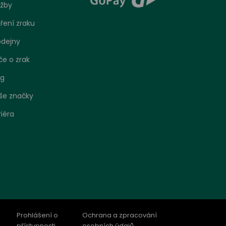
užby
ření zraku
odejny
če o zrak
og
še značky
riéra
bo
 jak se
o
Prohlášení o
Ochrana a zpracování
ení.
přístupnosti
osobních údajů