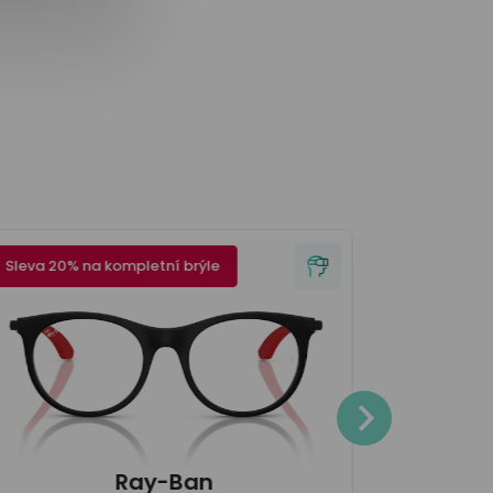
Sleva 20% na kompletní brýle
Sleva 20% 
3.100
Ray-Ban