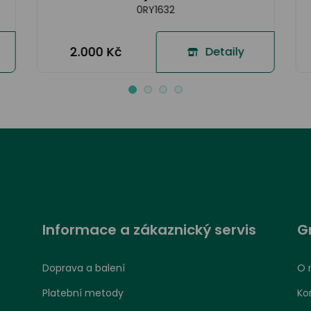
0RY1632
2.000 Kč
Detaily
Informace a zákaznický servis
G
Doprava a balení
O 
Platební metody
Ko