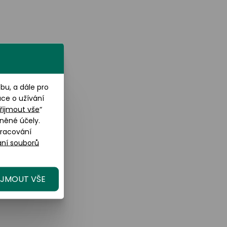
u, a dále pro
ace o užívání
řijmout vše
“
něné účely.
pracování
ní souborů
IJMOUT VŠE