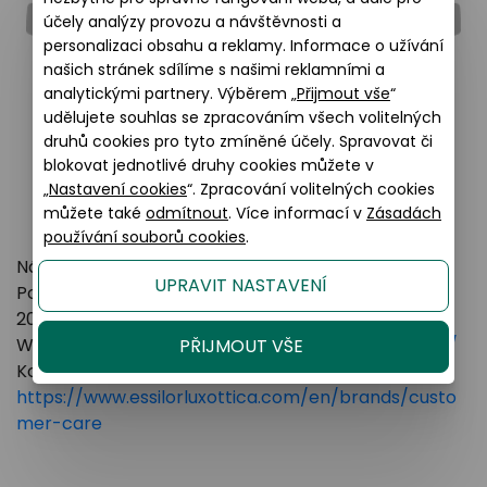
účely analýzy provozu a návštěvnosti a
personalizaci obsahu a reklamy. Informace o užívání
našich stránek sdílíme s našimi reklamními a
analytickými partnery. Výběrem „
Přijmout vše
“
udělujete souhlas se zpracováním všech volitelných
druhů cookies pro tyto zmíněné účely. Spravovat či
blokovat jednotlivé druhy cookies můžete v
„
Nastavení cookies
“. Zpracování volitelných cookies
můžete také
odmítnout
. Více informací v
Zásadách
používání souborů cookies
.
Název výrobce: LUXOTTICA GROUP
UPRAVIT NASTAVENÍ
Poštovní adresa: Piazzale Luigi Cadorna 3 Milano,
20123 Italy
Webové stránky:
https://www.essilorluxottica.com/
PŘIJMOUT VŠE
Kontakt:
https://www.essilorluxottica.com/en/brands/custo
mer-care