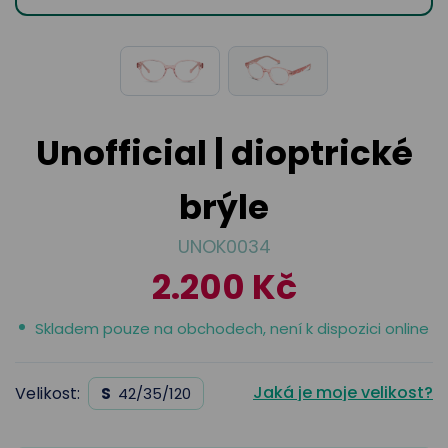
odejny
světových
brýle
značek
Přihlásit
Cenotvo
Unofficial | dioptrické
brýle
UNOK0034
2.200 Kč
Skladem pouze na obchodech, není k dispozici online
Jaká je moje velikost?
Velikost:
S
42/35/120