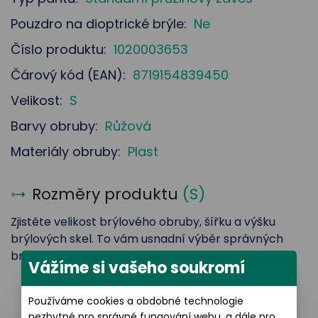
Pouzdro na dioptrické brýle:
Ne
Číslo produktu:
1020003653
Čárový kód (EAN):
8719154839450
Velikost:
S
Barvy obruby:
Růžová
Materiály obruby:
Plast
Rozměry produktu
(
S
)
Zjistěte velikost brýlového obruby, šířku a výšku
brýlových skel. To vám usnadní výběr správných
brýlí.
Vážíme si vašeho soukromí
Používáme cookies a obdobné technologie
Šířka brýlového skla: 42 mm
nezbytné pro správné fungování webu, a dále pro