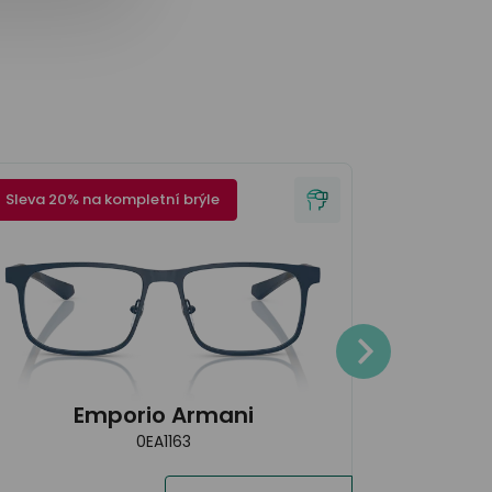
Sleva 20% na kompletní brýle
Sleva 20% 
4.200
Emporio Armani
0EA1163