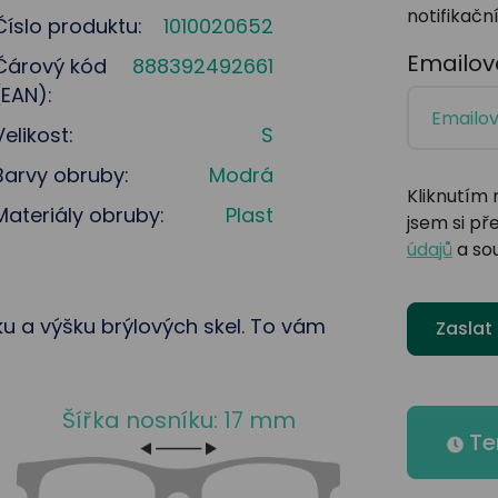
notifikační
Číslo produktu:
1010020652
Emailov
Čárový kód
888392492661
(EAN):
Velikost:
S
Barvy obruby:
Modrá
Kliknutím 
Materiály obruby:
Plast
jsem si př
údajů
a so
řku a výšku brýlových skel. To vám
Zaslat
Šířka nosníku: 17 mm
Te