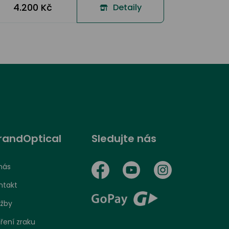
4.200 Kč
Detaily
randOptical
Sledujte nás
nás
ntakt
užby
ření zraku