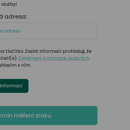
 služby!
á adresa:
na tlačítko Zaslat informaci prohlašuji, že
ečetl(a)
Oznámení o ochraně osobních
uhlasím s ním.
 informaci
rmín měření zraku