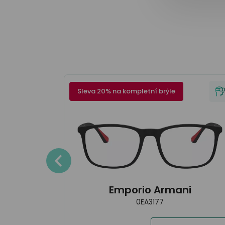
Sleva 20% na kompletní brýle
i
Detaily
Emporio Armani
0EA3177