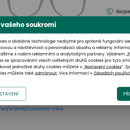
Bezpe
 vašeho soukromí
Dopra
Výška brýlového skla: 37 mm
Záruka
ies a obdobné technologie nezbytné pro správné fungování web
rovozu a návštěvnosti a personalizaci obsahu a reklamy. Inform
Brýlov
sdílíme s našimi reklamními a analytickými partnery. Výběrem „
P
kompl
as se zpracováním všech volitelných druhů cookies pro tyto zmí
zákaz
okovat jednotlivé druhy cookies můžete v „
Nastavení cookies
“. Z
okies můžete také
odmítnout
. Více informací v
Zásadách používá
STAVENÍ
PŘ
lano, 20123 Italy
tica.com
om/en/brands/customer-care