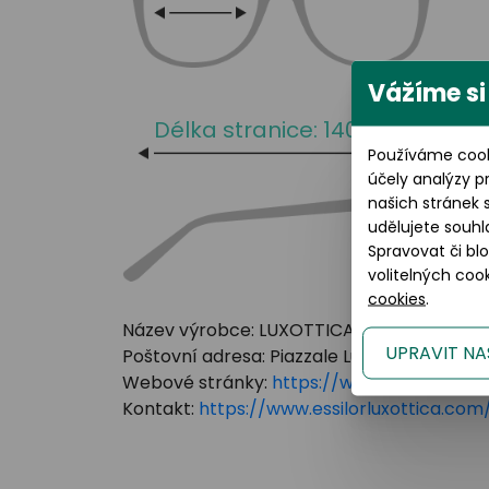
Vážíme si
Délka stranice: 140 mm
Používáme cook
účely analýzy p
našich stránek 
udělujete souhl
Spravovat či bl
volitelných co
cookies
.
Název výrobce: LUXOTTICA GROUP
UPRAVIT NA
Poštovní adresa: Piazzale Luigi Cadorna 3 Mi
Webové stránky:
https://www.essilorluxot
Kontakt:
https://www.essilorluxottica.c