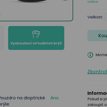
online
Velikost:
Kou
Vyzkoušení virtuálních brýlí
Momen
Zkontro
Informac
Pouzdro na dioptrické
Ano
Pokud si p
brýle:
zakoupit o