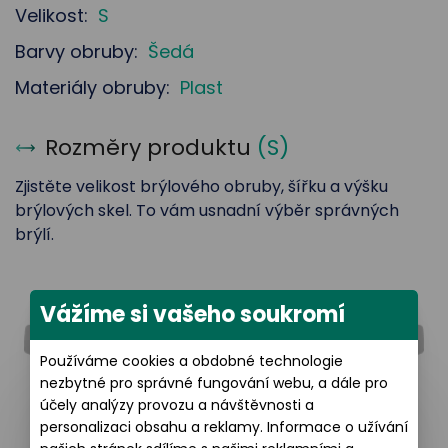
Velikost:
S
Barvy obruby:
Šedá
Materiály obruby:
Plast
Rozměry produktu
(
S
)
Zjistěte velikost brýlového obruby, šířku a výšku
brýlových skel. To vám usnadní výběr správných
brýlí.
Šířka brýlového skla: 51 mm
Vážíme si vašeho soukromí
Používáme cookies a obdobné technologie
nezbytné pro správné fungování webu, a dále pro
účely analýzy provozu a návštěvnosti a
personalizaci obsahu a reklamy. Informace o užívání