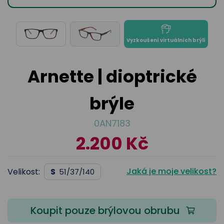
odejny
světových
brýle
značek
Přihlásit
Cenotvo
Vyzkoušení virtuálních brýlí
Arnette | dioptrické
brýle
0AN7183
2.200 Kč
Jaká je moje velikost?
Velikost:
S
51/37/140
Koupit pouze brýlovou obrubu