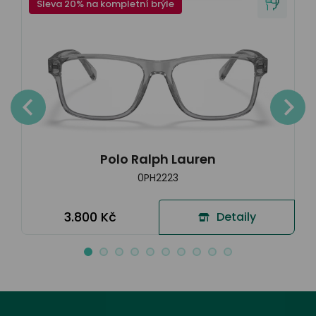
Sleva 20% na kompletní brýle
Polo Ralph Lauren
0PH2223
3.800 Kč
Detaily