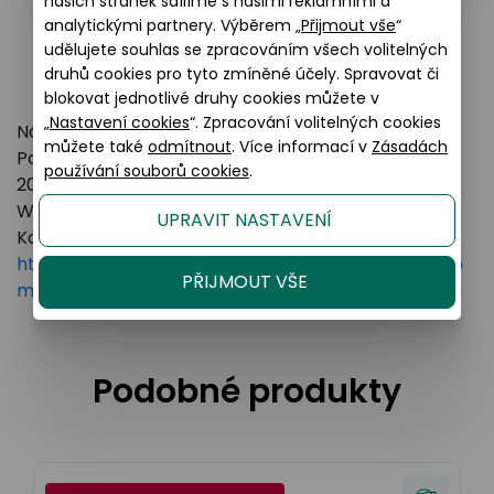
našich stránek sdílíme s našimi reklamními a
analytickými partnery. Výběrem „
Přijmout vše
“
udělujete souhlas se zpracováním všech volitelných
druhů cookies pro tyto zmíněné účely. Spravovat či
blokovat jednotlivé druhy cookies můžete v
„
Nastavení cookies
“. Zpracování volitelných cookies
Název výrobce: LUXOTTICA GROUP
můžete také
odmítnout
. Více informací v
Zásadách
Poštovní adresa: Piazzale Luigi Cadorna 3 Milano,
používání souborů cookies
.
20123 Italy
Webové stránky:
https://www.essilorluxottica.com
UPRAVIT NASTAVENÍ
Kontakt:
https://www.essilorluxottica.com/en/brands/custo
PŘIJMOUT VŠE
mer-care
Podobné produkty