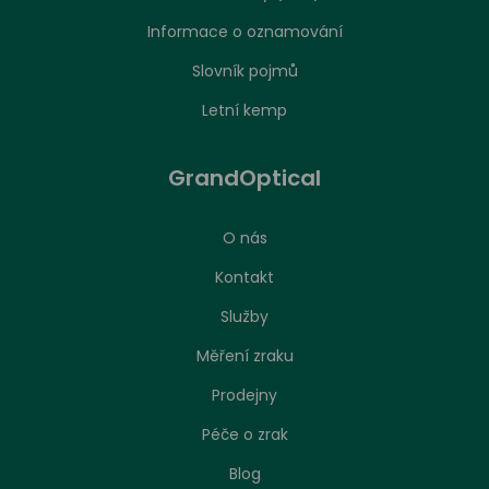
Informace o oznamování
Slovník pojmů
Letní kemp
GrandOptical
O nás
Kontakt
Služby
Měření zraku
Prodejny
Péče o zrak
Nastavení zpracování cookies
Blog