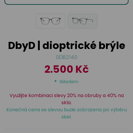
odejny
světových
brýle
značek
Přihlásit
Cenotvo
DbyD | dioptrické brýle
0DB2140
2.500 Kč
Skladem
Využijte kombinaci slevy 20% na obruby a 40% na
skla.
Konečná cena se slevou bude zobrazena po výběru
skel.