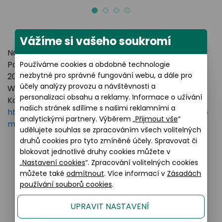
Vážíme si vašeho soukromí
Název výrobce: LUXOTTICA GROUP
Poštovní adresa: Piazzale Luigi Cadorna 3 Milano,
Používáme cookies a obdobné technologie
nezbytné pro správné fungování webu, a dále pro
20123 Italy
účely analýzy provozu a návštěvnosti a
Webové stránky:
https://www.essilorluxottica.com
personalizaci obsahu a reklamy. Informace o užívání
Kontakt:
našich stránek sdílíme s našimi reklamními a
https://www.essilorluxottica.com/en/brands/custo
analytickými partnery. Výběrem „
Přijmout vše
“
mer-care
udělujete souhlas se zpracováním všech volitelných
druhů cookies pro tyto zmíněné účely. Spravovat či
blokovat jednotlivé druhy cookies můžete v
„
Nastavení cookies
“. Zpracování volitelných cookies
Podobné produkty
můžete také
odmítnout
. Více informací v
Zásadách
používání souborů cookies
.
UPRAVIT NASTAVENÍ
Sleva 20% na kompletní brýle