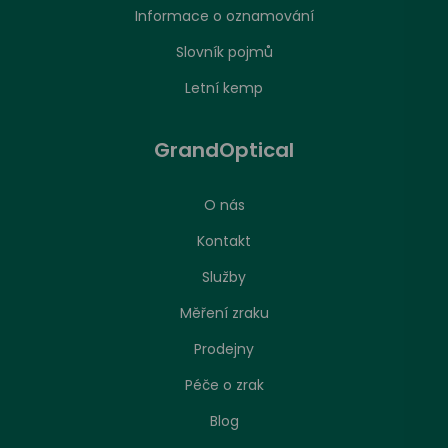
Informace o oznamování
Slovník pojmů
Letní kemp
GrandOptical
O nás
Kontakt
Služby
Měření zraku
Prodejny
Péče o zrak
Nastavení zpracování cookies
Blog