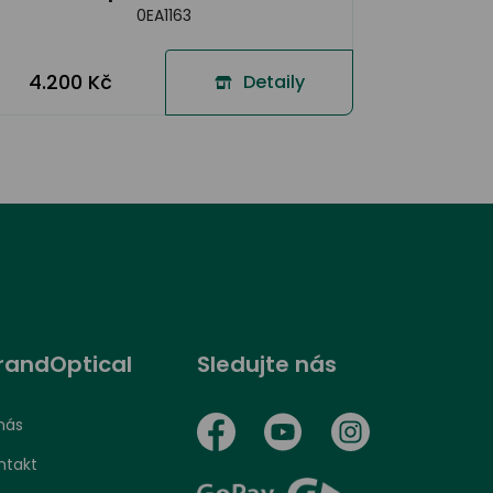
0EA1163
4.200 Kč
Detaily
randOptical
Sledujte nás
nás
ntakt