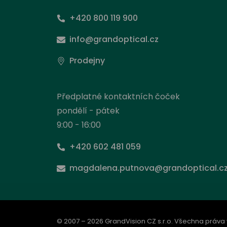
+420 800 119 900
info@grandoptical.cz
Prodejny
Předplatné kontaktních čoček
pondělí - pátek
9:00 - 16:00
+420 602 481 059
Nas
magdalena.putnova@grandoptical.c
Stejně
načít
prohlí
od ní 
© 2007 – 2026 GrandVision CZ s.r.o. Všechna práva
inform