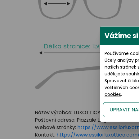
Vážíme si
Délka stranice: 150 mm
Používáme cook
účely analýzy p
našich stránek 
udělujete souhl
Spravovat či bl
volitelných co
cookies
.
UPRAVIT NA
Název výrobce: LUXOTTICA GROUP
Poštovní adresa: Piazzale Luigi Cadorna 3 Mi
Webové stránky:
https://www.essilorluxot
Kontakt:
https://www.essilorluxottica.c