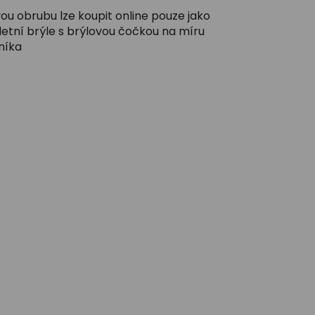
ou obrubu lze koupit online pouze jako
etní brýle s brýlovou čočkou na míru
níka