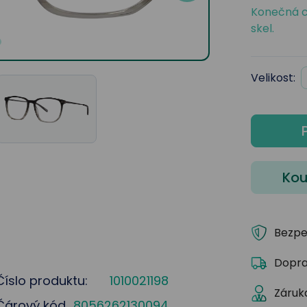
Konečná c
skel.
Velikost:
Kou
Bezpe
Dopra
Číslo produktu:
1010021198
Záruka
Čárový kód
8056262130094