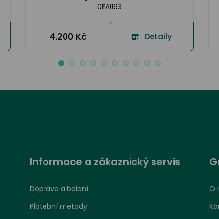
0EA1163
4.200 Kč
Detaily
Informace a zákaznický servis
G
Doprava a balení
O 
Platební metody
Ko