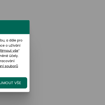
u, a dále pro
ace o užívání
řijmout vše
“
něné účely.
pracování
ní souborů
IJMOUT VŠE