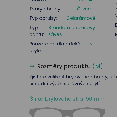
Tvary obruby:
Čtverec
Typ obruby:
Celorámové
Typ
Standarní pružinový
pantu:
závěs
Pouzdro na dioptrické
Ne
brýle:
Rozměry produktu
(
M
)
Zjistěte velikost brýlového obruby, ší
usnadní výběr správných brýlí.
Šířka brýlového skla: 56 mm