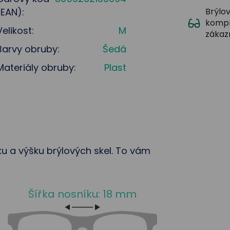
(EAN):
Brýlov
kompl
Velikost:
M
zákaz
Barvy obruby:
Šedá
Materiály obruby:
Plast
řku a výšku brýlových skel. To vám
Šířka nosníku: 18 mm