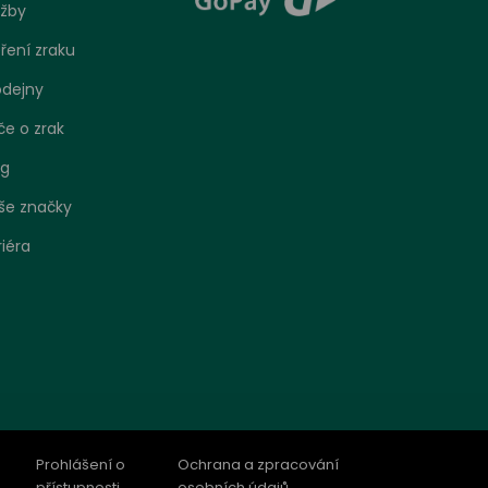
užby
ření zraku
odejny
če o zrak
og
še značky
riéra
bo
 jak se
o
Prohlášení o
Ochrana a zpracování
ení.
přístupnosti
osobních údajů