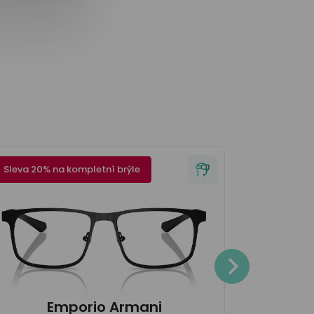
Sleva 20% na kompletní brýle
Sleva 20% 
P
4.100
Emporio Armani