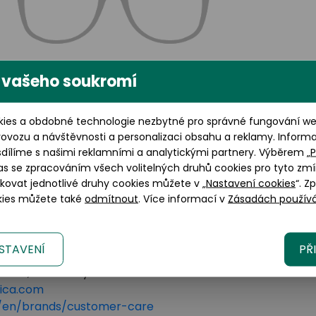
 vašeho soukromí
Výška brýlového skla: 46
ies a obdobné technologie nezbytné pro správné fungování web
mm
rovozu a návštěvnosti a personalizaci obsahu a reklamy. Inform
sdílíme s našimi reklamními a analytickými partnery. Výběrem „
P
as se zpracováním všech volitelných druhů cookies pro tyto zmí
okovat jednotlivé druhy cookies můžete v „
Nastavení cookies
“. Z
okies můžete také
odmítnout
. Více informací v
Zásadách používá
STAVENÍ
PŘ
lano, 20123 Italy
tica.com
om/en/brands/customer-care