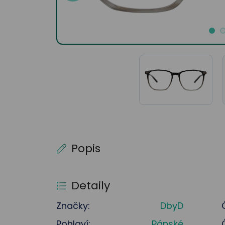
Popis
Detaily
Značky:
DbyD
Pohlaví:
Pánské