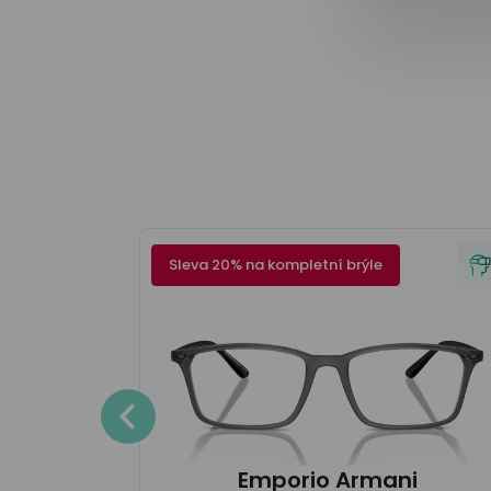
Sleva 20% na kompletní brýle
en
Detaily
Emporio Armani