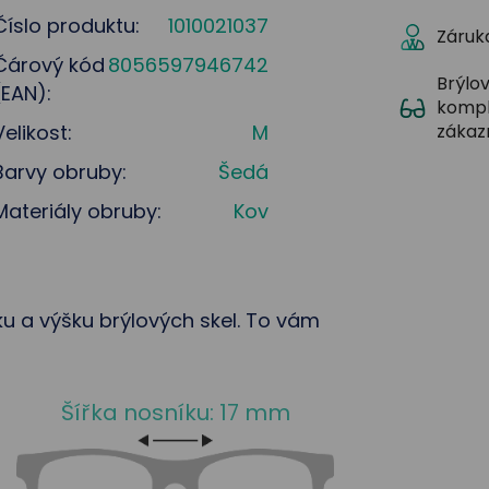
Číslo produktu:
1010021037
Záruka
Čárový kód
8056597946742
Brýlov
(EAN):
kompl
Velikost:
M
zákaz
Barvy obruby:
Šedá
Materiály obruby:
Kov
řku a výšku brýlových skel. To vám
Šířka nosníku: 17 mm