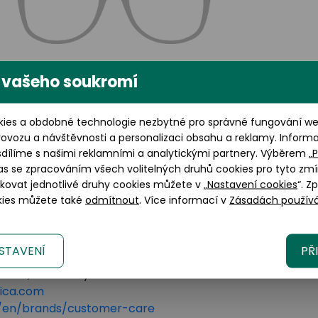
 vašeho soukromí
Výška brýlového skla: 36
ies a obdobné technologie nezbytné pro správné fungování web
mm
rovozu a návštěvnosti a personalizaci obsahu a reklamy. Inform
sdílíme s našimi reklamními a analytickými partnery. Výběrem „
P
as se zpracováním všech volitelných druhů cookies pro tyto zmí
okovat jednotlivé druhy cookies můžete v „
Nastavení cookies
“. Z
okies můžete také
odmítnout
. Více informací v
Zásadách používá
STAVENÍ
PŘ
lano, 20123 Italy
tica.com
om/en/brands/customer-care