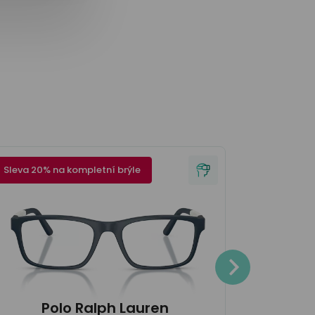
Sleva 20% na kompletní brýle
Sleva 20% 
3.700
Polo Ralph Lauren