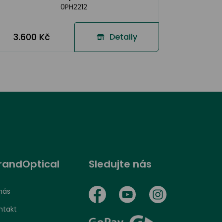
0PH2212
3.600 Kč
Detaily
randOptical
Sledujte nás
nás
ntakt