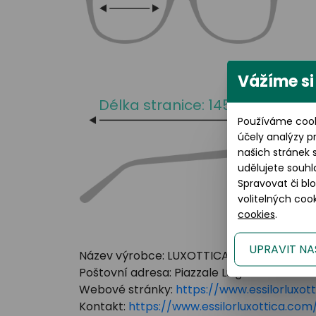
Vážíme si
Délka stranice: 145 mm
Používáme cook
účely analýzy p
našich stránek 
udělujete souhl
Spravovat či bl
volitelných co
cookies
.
UPRAVIT NA
Název výrobce: LUXOTTICA GROUP
Poštovní adresa: Piazzale Luigi Cadorna 3 Mi
Webové stránky:
https://www.essilorluxot
Kontakt:
https://www.essilorluxottica.c