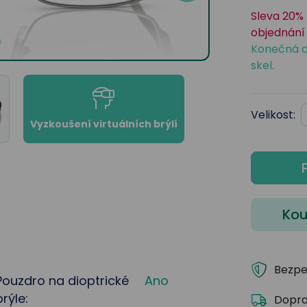
Sleva 20% 
objednání 
Konečná c
skel.
Velikost:
Vyzkoušení virtuálních brýlí
Kou
Bezpe
Pouzdro na dioptrické
Ano
brýle:
Dopra