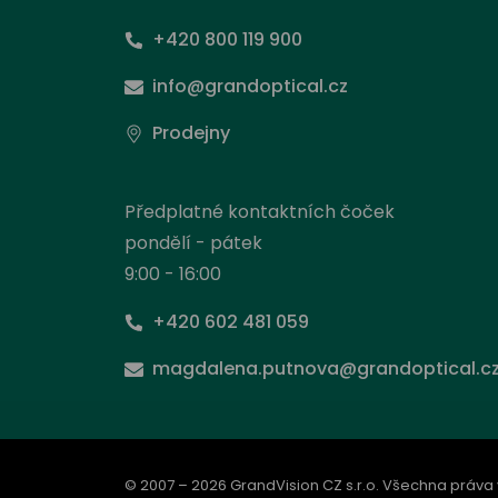
+420 800 119 900
info@grandoptical.cz
Prodejny
Předplatné kontaktních čoček
pondělí - pátek
9:00 - 16:00
+420 602 481 059
Nas
magdalena.putnova@grandoptical.c
Stejně
načít
prohlí
od ní 
© 2007 – 2026 GrandVision CZ s.r.o. Všechna práva
inform