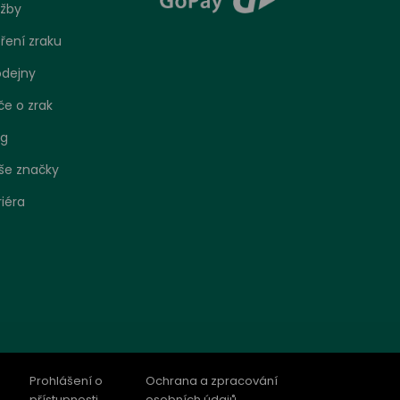
užby
ření zraku
odejny
če o zrak
og
še značky
riéra
bo
 jak se
o
Prohlášení o
Ochrana a zpracování
ení.
přístupnosti
osobních údajů