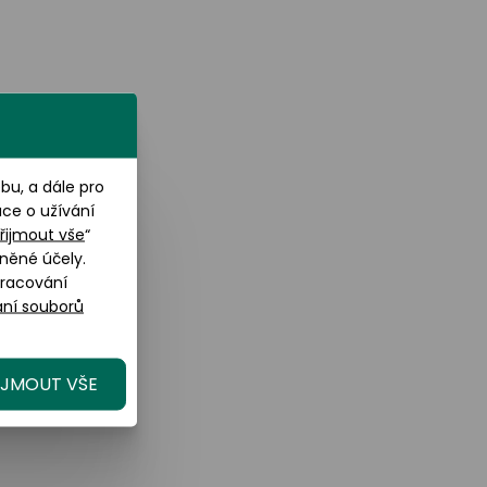
u, a dále pro
ace o užívání
řijmout vše
“
něné účely.
pracování
ní souborů
IJMOUT VŠE