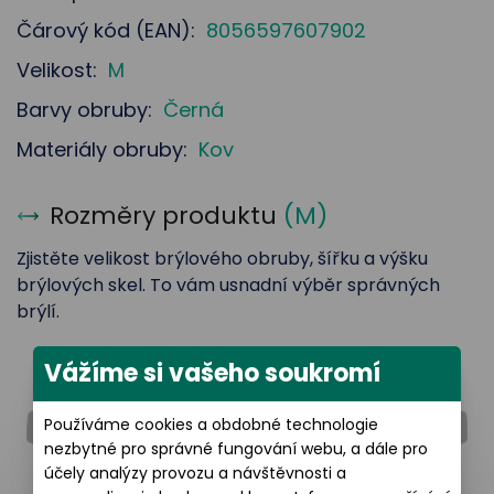
Čárový kód (EAN):
8056597607902
Velikost:
M
Barvy obruby:
Černá
Materiály obruby:
Kov
Rozměry produktu
(
M
)
Zjistěte velikost brýlového obruby, šířku a výšku
brýlových skel. To vám usnadní výběr správných
brýlí.
Vážíme si vašeho soukromí
Šířka brýlového skla: 56 mm
Používáme cookies a obdobné technologie
nezbytné pro správné fungování webu, a dále pro
účely analýzy provozu a návštěvnosti a