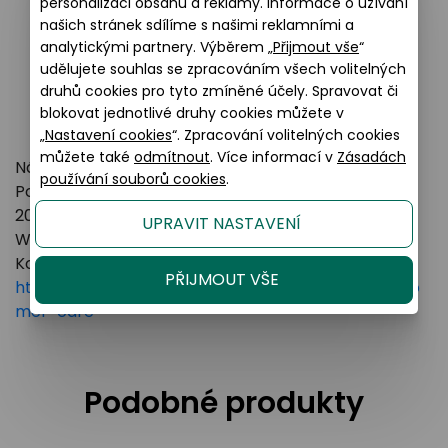
personalizaci obsahu a reklamy. Informace o užívání
našich stránek sdílíme s našimi reklamními a
analytickými partnery. Výběrem „
Přijmout vše
“
udělujete souhlas se zpracováním všech volitelných
druhů cookies pro tyto zmíněné účely. Spravovat či
blokovat jednotlivé druhy cookies můžete v
„
Nastavení cookies
“. Zpracování volitelných cookies
můžete také
odmítnout
. Více informací v
Zásadách
Název výrobce: LUXOTTICA GROUP
používání souborů cookies
.
Poštovní adresa: Piazzale Luigi Cadorna 3 Milano,
20123 Italy
UPRAVIT NASTAVENÍ
Webové stránky:
https://www.essilorluxottica.com
Kontakt:
PŘIJMOUT VŠE
https://www.essilorluxottica.com/en/brands/custo
mer-care
Podobné produkty