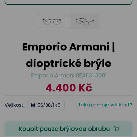
odejny
světových
brýle
značek
Přihlásit
Cenotvo
Emporio Armani |
dioptrické brýle
Emporio Armani 0EA1131 3001
4.400 Kč
Jaká je moje velikost?
Velikost:
M
56/38/145
Koupit pouze brýlovou obrubu