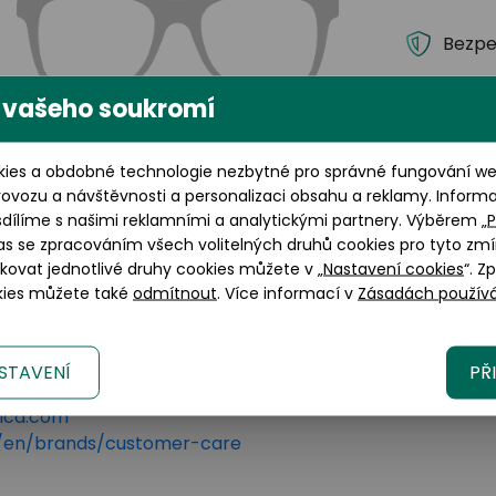
Bezpe
Dopra
 vašeho soukromí
Záruka
Výška brýlového skla: 37 mm
ies a obdobné technologie nezbytné pro správné fungování web
Brýlov
rovozu a návštěvnosti a personalizaci obsahu a reklamy. Inform
kompl
sdílíme s našimi reklamními a analytickými partnery. Výběrem „
P
zákaz
as se zpracováním všech volitelných druhů cookies pro tyto zmí
okovat jednotlivé druhy cookies můžete v „
Nastavení cookies
“. Z
okies můžete také
odmítnout
. Více informací v
Zásadách používá
STAVENÍ
PŘ
lano, 20123 Italy
tica.com
om/en/brands/customer-care