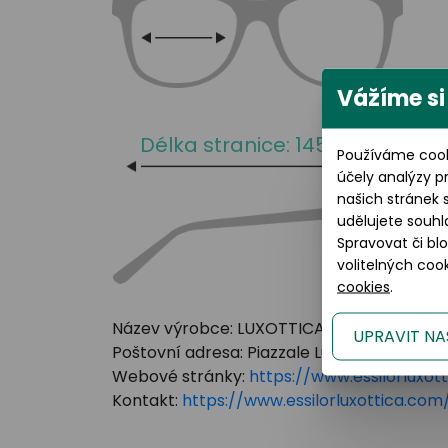
Vážíme si
Délka stranice: 145 mm
Používáme cook
účely analýzy p
našich stránek 
udělujete souhl
Spravovat či bl
volitelných co
cookies
.
Název výrobce: LUXOTTICA GROUP
UPRAVIT NA
Poštovní adresa: Piazzale Luigi Cadorna 3 Mi
Webové stránky:
https://www.essilorluxot
Kontakt:
https://www.essilorluxottica.c