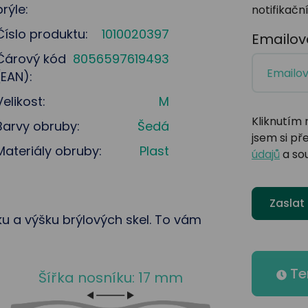
brýle:
notifikační
Číslo produktu:
1010020397
Emailov
Čárový kód
8056597619493
(EAN):
Velikost:
M
Kliknutím 
Barvy obruby:
Šedá
jsem si př
Materiály obruby:
Plast
údajů
a so
Zaslat
řku a výšku brýlových skel. To vám
Te
Šířka nosníku: 17 mm