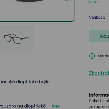
online
Velikost:
Kou
Momen
Zkontro
ánské dioptrické brýle
Informac
Pokud si p
Pouzdro na dioptrické
Ano
zakoupit o