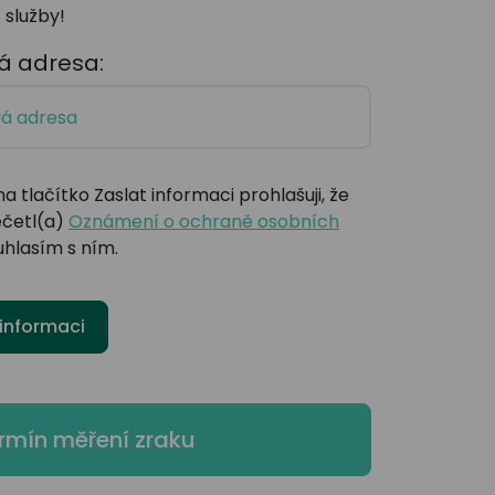
 služby!
á adresa:
na tlačítko Zaslat informaci prohlašuji, že
ečetl(a)
Oznámení o ochraně osobních
uhlasím s ním.
 informaci
rmín měření zraku