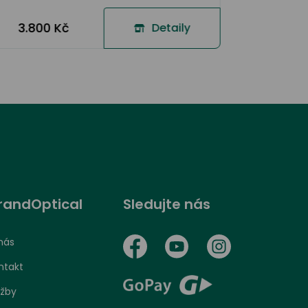
3.800 Kč
Detaily
randOptical
Sledujte nás
nás
ntakt
užby