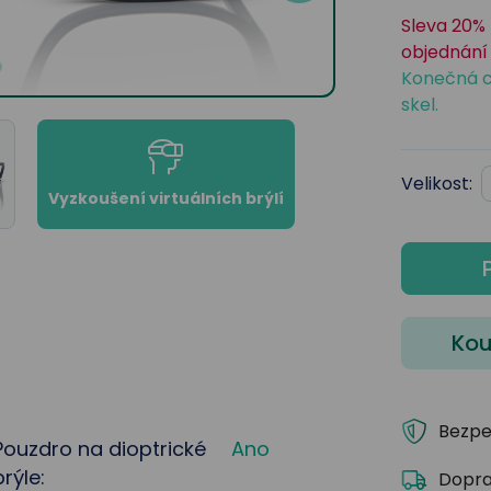
Sleva 20% 
objednání 
Konečná c
skel.
Velikost:
Vyzkoušení virtuálních brýlí
Kou
Bezpe
Pouzdro na dioptrické
Ano
brýle:
Dopra