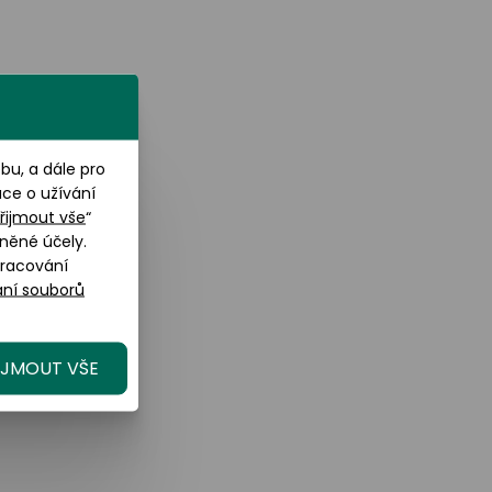
u, a dále pro
ace o užívání
řijmout vše
“
něné účely.
pracování
ní souborů
IJMOUT VŠE