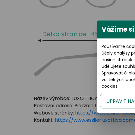
Vážíme si
Délka stranice: 145 mm
Používáme cook
účely analýzy p
našich stránek 
udělujete souhl
Spravovat či bl
volitelných co
cookies
.
Název výrobce: LUXOTTICA GROUP
UPRAVIT NA
Poštovní adresa: Piazzale Luigi Cadorna 3 Mi
Webové stránky:
https://www.essilorluxot
Kontakt:
https://www.essilorluxottica.c