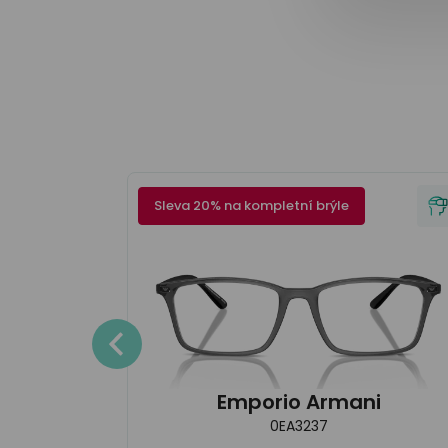
Sleva 20% na kompletní brýle
en
Detaily
Emporio Armani
0EA3237