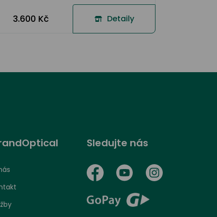
3.600 Kč
Detaily
randOptical
Sledujte nás
nás
ntakt
užby