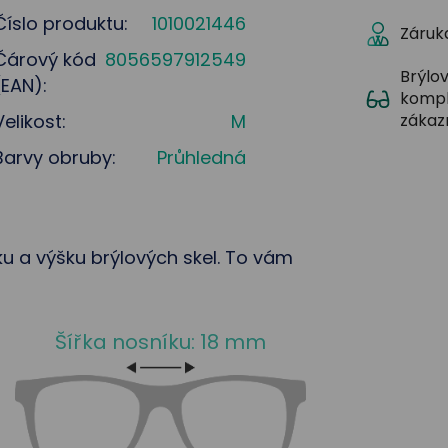
Číslo produktu:
1010021446
Záruka
Čárový kód
8056597912549
Brýlov
(EAN):
kompl
Velikost:
M
zákaz
Barvy obruby:
Průhledná
řku a výšku brýlových skel. To vám
Šířka nosníku: 18 mm