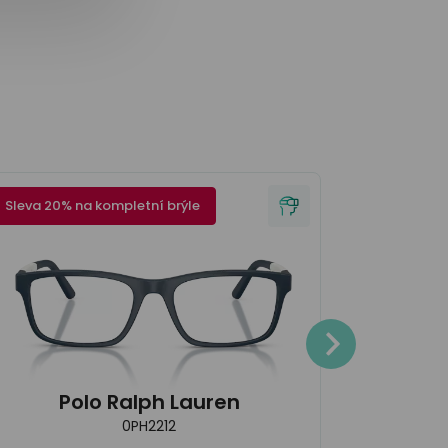
Sleva 20% na kompletní brýle
Sleva 20% 
3.700
Polo Ralph Lauren
0PH2212