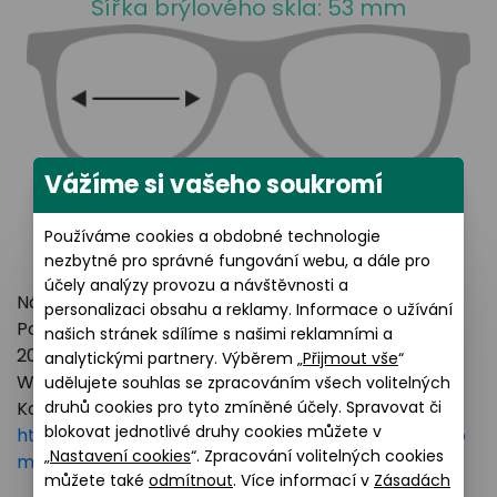
Šířka brýlového skla: 53 mm
Vážíme si vašeho soukromí
Používáme cookies a obdobné technologie
nezbytné pro správné fungování webu, a dále pro
účely analýzy provozu a návštěvnosti a
Název výrobce: LUXOTTICA GROUP
personalizaci obsahu a reklamy. Informace o užívání
Poštovní adresa: Piazzale Luigi Cadorna 3 Milano,
našich stránek sdílíme s našimi reklamními a
20123 Italy
analytickými partnery. Výběrem „
Přijmout vše
“
Webové stránky:
https://www.essilorluxottica.com
udělujete souhlas se zpracováním všech volitelných
druhů cookies pro tyto zmíněné účely. Spravovat či
Kontakt:
blokovat jednotlivé druhy cookies můžete v
https://www.essilorluxottica.com/en/brands/custo
„
Nastavení cookies
“. Zpracování volitelných cookies
mer-care
můžete také
odmítnout
. Více informací v
Zásadách