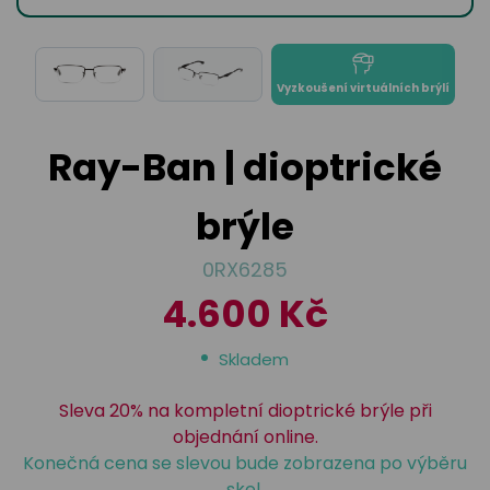
odejny
světových
brýle
značek
Přihlásit
Cenotvo
Vyzkoušení virtuálních brýlí
Ray-Ban | dioptrické
brýle
0RX6285
4.600 Kč
Skladem
Sleva 20% na kompletní dioptrické brýle při
objednání online.
Konečná cena se slevou bude zobrazena po výběru
skel.