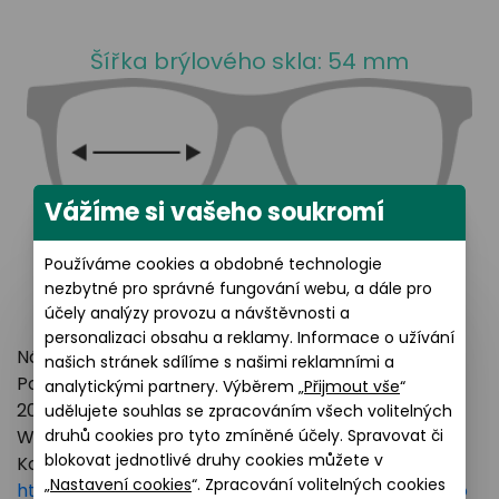
Šířka brýlového skla: 54 mm
Vážíme si vašeho soukromí
Používáme cookies a obdobné technologie
nezbytné pro správné fungování webu, a dále pro
účely analýzy provozu a návštěvnosti a
personalizaci obsahu a reklamy. Informace o užívání
Název výrobce: LUXOTTICA GROUP
našich stránek sdílíme s našimi reklamními a
Poštovní adresa: Piazzale Luigi Cadorna 3 Milano,
analytickými partnery. Výběrem „
Přijmout vše
“
20123 Italy
udělujete souhlas se zpracováním všech volitelných
druhů cookies pro tyto zmíněné účely. Spravovat či
Webové stránky:
https://www.essilorluxottica.com
blokovat jednotlivé druhy cookies můžete v
Kontakt:
„
Nastavení cookies
“. Zpracování volitelných cookies
https://www.essilorluxottica.com/en/brands/custo