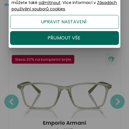
můžete také
odmítnout
. Více informací v
Zásadách
mer-care
používání souborů cookies
.
UPRAVIT NASTAVENÍ
Podobné produkty
PŘIJMOUT VŠE
Sleva 20% na kompletní brýle
Emporio Armani