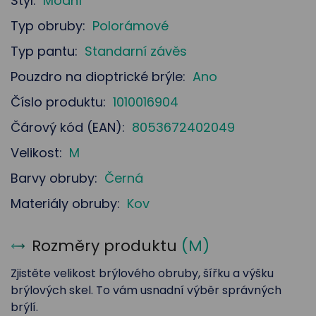
Styl:
Módní
Typ obruby:
Polorámové
Typ pantu:
Standarní závěs
Pouzdro na dioptrické brýle:
Ano
Číslo produktu:
1010016904
Čárový kód (EAN):
8053672402049
Velikost:
M
Barvy obruby:
Černá
Materiály obruby:
Kov
Rozměry produktu
(
M
)
Zjistěte velikost brýlového obruby, šířku a výšku
brýlových skel. To vám usnadní výběr správných
brýlí.