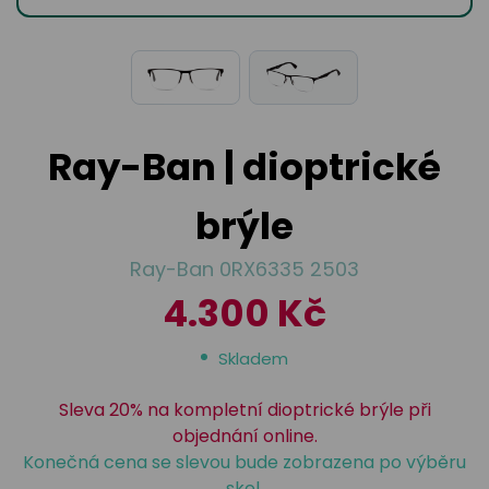
odejny
světových
brýle
značek
Přihlásit
Cenotvo
Ray-Ban | dioptrické
brýle
Ray-Ban 0RX6335 2503
4.300 Kč
Skladem
Sleva 20% na kompletní dioptrické brýle při
objednání online.
Konečná cena se slevou bude zobrazena po výběru
skel.