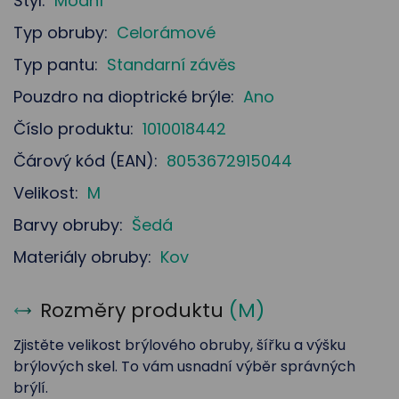
Styl:
Módní
Typ obruby:
Celorámové
Typ pantu:
Standarní závěs
Pouzdro na dioptrické brýle:
Ano
Číslo produktu:
1010018442
Čárový kód (EAN):
8053672915044
Velikost:
M
Barvy obruby:
Šedá
Materiály obruby:
Kov
Rozměry produktu
(
M
)
Zjistěte velikost brýlového obruby, šířku a výšku
brýlových skel. To vám usnadní výběr správných
brýlí.