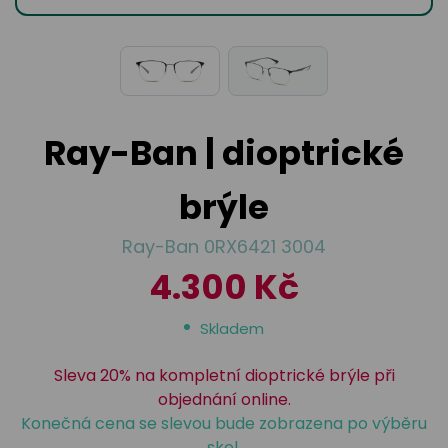
odejny
světových
brýle
značek
Přihlásit
Cenotvo
Ray-Ban | dioptrické
brýle
Ray-Ban 0RX6421 3004
4.300 Kč
Skladem
Sleva 20% na kompletní dioptrické brýle při
objednání online.
Konečná cena se slevou bude zobrazena po výběru
skel.