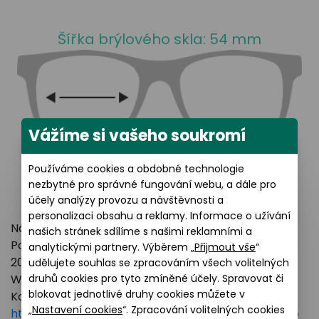
Šířka brýlového skla: 54 mm
Vážíme si vašeho soukromí
Používáme cookies a obdobné technologie
nezbytné pro správné fungování webu, a dále pro
účely analýzy provozu a návštěvnosti a
personalizaci obsahu a reklamy. Informace o užívání
Název výrobce: LUXOTTICA GROUP
našich stránek sdílíme s našimi reklamními a
Poštovní adresa: Piazzale Luigi Cadorna 3 Milano,
analytickými partnery. Výběrem „
Přijmout vše
“
20123 Italy
udělujete souhlas se zpracováním všech volitelných
druhů cookies pro tyto zmíněné účely. Spravovat či
Webové stránky:
https://www.essilorluxottica.com
blokovat jednotlivé druhy cookies můžete v
Kontakt:
„
Nastavení cookies
“. Zpracování volitelných cookies
https://www.essilorluxottica.com/en/brands/custo