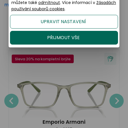
můžete také
odmítnout
. Více informací v
Zásadách
mer-care
používání souborů cookies
.
UPRAVIT NASTAVENÍ
Podobné produkty
PŘIJMOUT VŠE
Sleva 20% na kompletní brýle
Emporio Armani