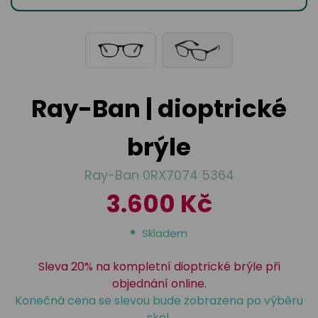
odejny
světových
brýle
značek
Přihlásit
Cenotvo
Ray-Ban | dioptrické
brýle
Ray-Ban 0RX7074 5364
3.600 Kč
Skladem
Sleva 20% na kompletní dioptrické brýle při
objednání online.
Konečná cena se slevou bude zobrazena po výběru
skel.