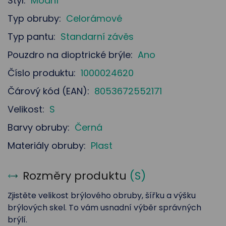
Styl:
Módní
Typ obruby:
Celorámové
Typ pantu:
Standarní závěs
Pouzdro na dioptrické brýle:
Ano
Číslo produktu:
1000024620
Čárový kód (EAN):
8053672552171
Velikost:
S
Barvy obruby:
Černá
Materiály obruby:
Plast
Rozměry produktu
(
S
)
Zjistěte velikost brýlového obruby, šířku a výšku
brýlových skel. To vám usnadní výběr správných
brýlí.