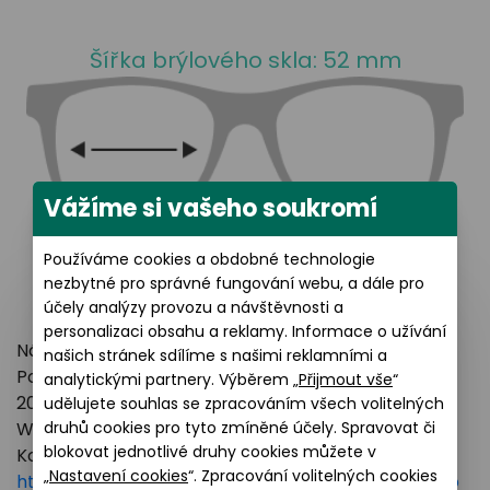
Šířka brýlového skla: 52 mm
Vážíme si vašeho soukromí
Používáme cookies a obdobné technologie
nezbytné pro správné fungování webu, a dále pro
účely analýzy provozu a návštěvnosti a
personalizaci obsahu a reklamy. Informace o užívání
Název výrobce: LUXOTTICA GROUP
našich stránek sdílíme s našimi reklamními a
Poštovní adresa: Piazzale Luigi Cadorna 3 Milano,
analytickými partnery. Výběrem „
Přijmout vše
“
20123 Italy
udělujete souhlas se zpracováním všech volitelných
druhů cookies pro tyto zmíněné účely. Spravovat či
Webové stránky:
https://www.essilorluxottica.com
blokovat jednotlivé druhy cookies můžete v
Kontakt:
„
Nastavení cookies
“. Zpracování volitelných cookies
https://www.essilorluxottica.com/en/brands/custo