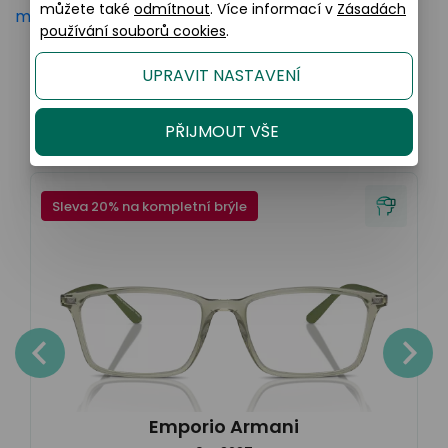
můžete také
odmítnout
. Více informací v
Zásadách
mer-care
používání souborů cookies
.
UPRAVIT NASTAVENÍ
Podobné produkty
PŘIJMOUT VŠE
Sleva 20% na kompletní brýle
Emporio Armani