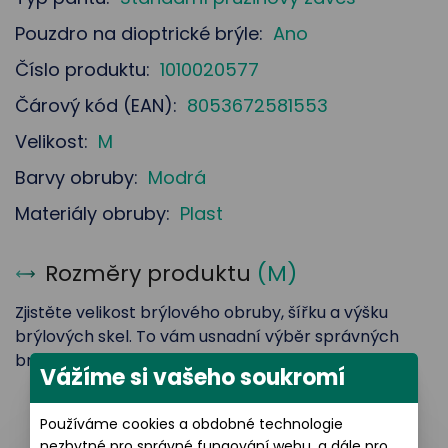
Pouzdro na dioptrické brýle:
Ano
Číslo produktu:
1010020577
Čárový kód (EAN):
8053672581553
Velikost:
M
Barvy obruby:
Modrá
Materiály obruby:
Plast
Rozměry produktu
(
M
)
Zjistěte velikost brýlového obruby, šířku a výšku
brýlových skel. To vám usnadní výběr správných
brýlí.
Vážíme si vašeho soukromí
Používáme cookies a obdobné technologie
Šířka brýlového skla: 55 mm
nezbytné pro správné fungování webu, a dále pro