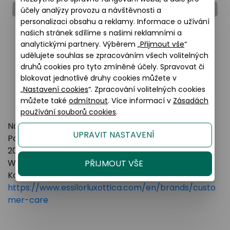
účely analýzy provozu a návštěvnosti a
personalizaci obsahu a reklamy. Informace o užívání
našich stránek sdílíme s našimi reklamními a
analytickými partnery. Výběrem „
Přijmout vše
“
udělujete souhlas se zpracováním všech volitelných
druhů cookies pro tyto zmíněné účely. Spravovat či
blokovat jednotlivé druhy cookies můžete v
„
Nastavení cookies
“. Zpracování volitelných cookies
můžete také
odmítnout
. Více informací v
Zásadách
používání souborů cookies
.
Název výrobce: LUXOTTICA GROUP
UPRAVIT NASTAVENÍ
Poštovní adresa: Piazzale Luigi Cadorna 3 Milano,
20123 Italy
Webové stránky:
https://www.essilorluxottica.com
PŘIJMOUT VŠE
Kontakt:
https://www.essilorluxottica.com/en/brands/custo
mer-care