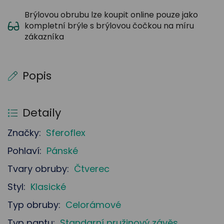
Brýlovou obrubu lze koupit online pouze jako
kompletní brýle s brýlovou čočkou na míru
zákazníka
Popis
Detaily
Značky:
Sferoflex
Pohlaví:
Pánské
Tvary obruby:
Čtverec
Styl:
Klasické
Typ obruby:
Celorámové
Typ pantu:
Standarní pružinový závěs