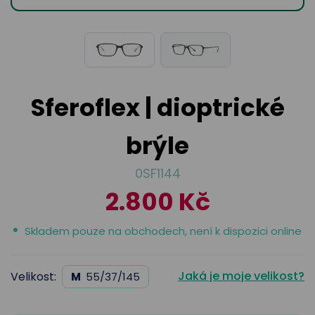
odejny
světových
brýle
značek
Přihlásit
Cenotvo
Sferoflex | dioptrické
brýle
0SF1144
2.800 Kč
Skladem pouze na obchodech, není k dispozici online
Jaká je moje velikost?
Velikost:
M
55/37/145