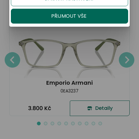
Sleva 20% na kompletní brýle
PŘIJMOUT VŠE
Emporio Armani
0EA3237
3.800 Kč
Detaily