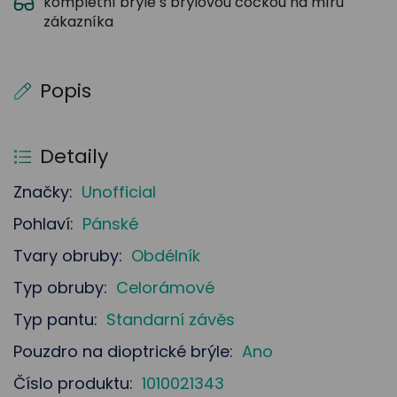
kompletní brýle s brýlovou čočkou na míru
zákazníka
Popis
Detaily
Značky:
Unofficial
Pohlaví:
Pánské
Tvary obruby:
Obdélník
Typ obruby:
Celorámové
Typ pantu:
Standarní závěs
Pouzdro na dioptrické brýle:
Ano
Číslo produktu:
1010021343