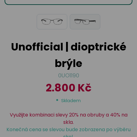
odejny
světových
brýle
značek
Přihlásit
Cenotvo
Unofficial | dioptrické
brýle
0UO1190
2.800 Kč
Skladem
Využijte kombinaci slevy 20% na obruby a 40% na
skla.
Konečná cena se slevou bude zobrazena po výběru
skel.