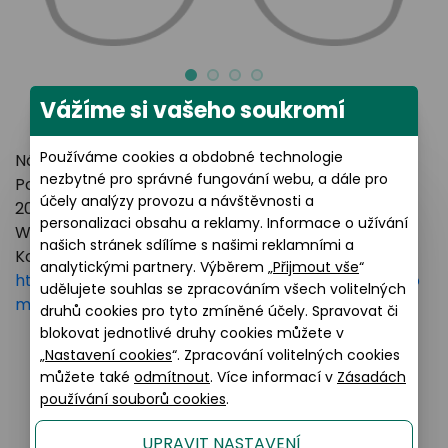
Vážíme si vašeho soukromí
Používáme cookies a obdobné technologie
Název výrobce: LUXOTTICA GROUP
nezbytné pro správné fungování webu, a dále pro
Poštovní adresa: Piazzale Luigi Cadorna 3 Milano,
účely analýzy provozu a návštěvnosti a
20123 Italy
personalizaci obsahu a reklamy. Informace o užívání
Webové stránky:
https://www.essilorluxottica.com
našich stránek sdílíme s našimi reklamními a
Kontakt:
analytickými partnery. Výběrem „
Přijmout vše
“
https://www.essilorluxottica.com/en/brands/custo
udělujete souhlas se zpracováním všech volitelných
mer-care
druhů cookies pro tyto zmíněné účely. Spravovat či
blokovat jednotlivé druhy cookies můžete v
„
Nastavení cookies
“. Zpracování volitelných cookies
můžete také
odmítnout
. Více informací v
Zásadách
Podobné produkty
používání souborů cookies
.
UPRAVIT NASTAVENÍ