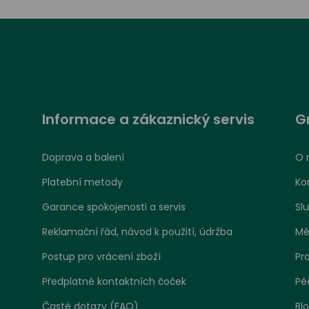
Informace a zákaznický servis
G
Doprava a balení
O 
Platební metody
Ko
Garance spokojenosti a servis
Sl
Reklamační řád, návod k použití, údržba
Mě
Postup pro vrácení zboží
Pr
Předplatné kontaktních čoček
Pé
Časté dotazy (FAQ)
Bl