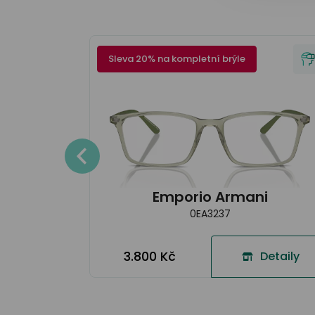
Sleva 20% na kompletní brýle
en
Detaily
Emporio Armani
0EA3237
3.800 Kč
Detaily