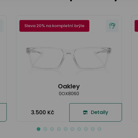
Sleva 20% na kompletní brýle
Oakley
0OX8060
3.500 Kč
Detaily