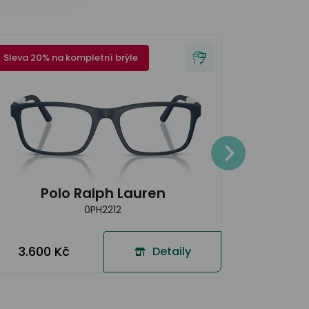
Sleva 20% na kompletní brýle
Sleva 20% 
3.700
Polo Ralph Lauren
0PH2212
3.600 Kč
Detaily