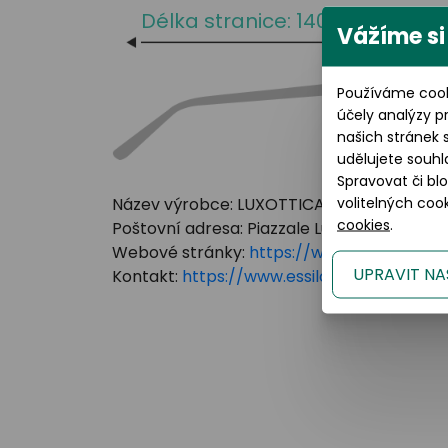
Délka stranice: 140 mm
Vážíme si
Používáme cook
účely analýzy p
našich stránek 
udělujete souhl
Spravovat či bl
Název výrobce: LUXOTTICA GROUP
volitelných co
cookies
.
Poštovní adresa: Piazzale Luigi Cadorna 3 Mi
Webové stránky:
https://www.essilorluxot
UPRAVIT NA
Kontakt:
https://www.essilorluxottica.c