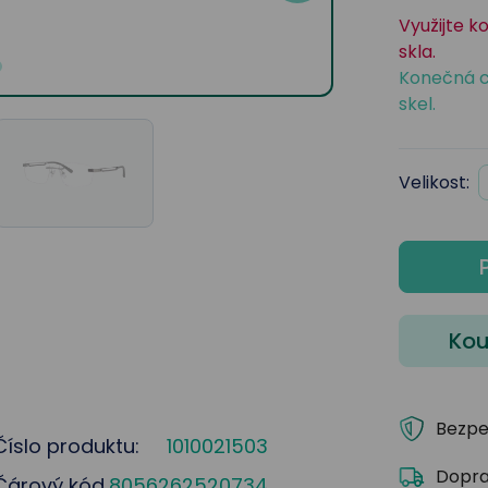
Využijte k
skla.
Konečná c
skel.
Velikost:
Kou
Bezpe
Číslo produktu:
1010021503
Dopra
Čárový kód
8056262520734