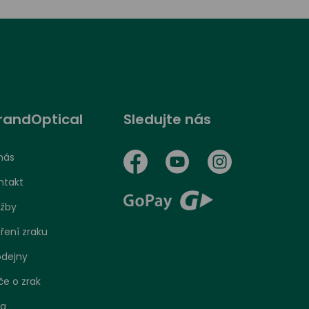
randOptical
Sledujte nás
nás
ntakt
užby
ření zraku
odejny
če o zrak
og