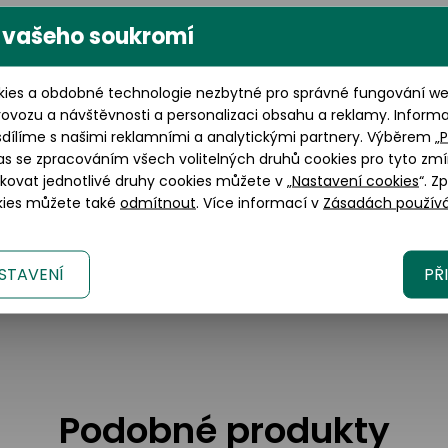
Výška brýlového skla: 37 mm
 vašeho soukromí
ies a obdobné technologie nezbytné pro správné fungování web
rovozu a návštěvnosti a personalizaci obsahu a reklamy. Inform
sdílíme s našimi reklamními a analytickými partnery. Výběrem „
P
as se zpracováním všech volitelných druhů cookies pro tyto zmí
okovat jednotlivé druhy cookies můžete v „
Nastavení cookies
“. Z
okies můžete také
odmítnout
. Více informací v
Zásadách používá
lano, 20123 Italy
tica.com
STAVENÍ
PŘ
om/en/brands/customer-care
Podobné produkty