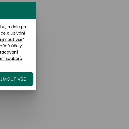
u, a dále pro
ace o užívání
řijmout vše
“
něné účely.
pracování
ní souborů
IJMOUT VŠE