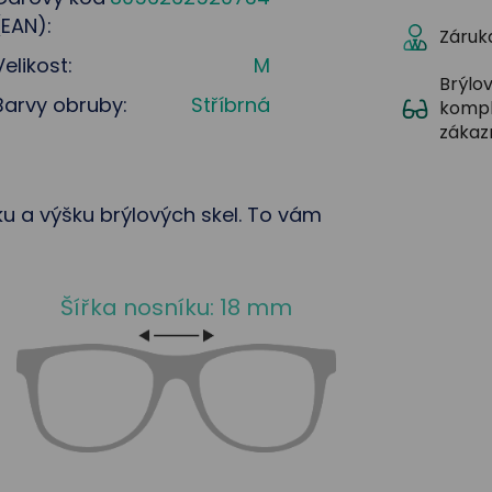
(EAN):
Záruka
Velikost:
M
Brýlov
Barvy obruby:
Stříbrná
kompl
zákaz
řku a výšku brýlových skel. To vám
Šířka nosníku: 18 mm