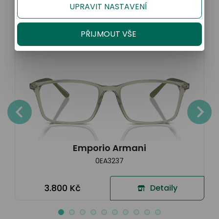
UPRAVIT NASTAVENÍ
PŘIJMOUT VŠE
Sleva 20% na kompletní brýle
Emporio Armani
0EA3237
3.800 Kč
Detaily