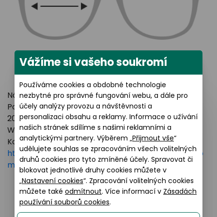
Vážíme si vašeho soukromí
Používáme cookies a obdobné technologie
Název výrobce: LUXOTTICA GROUP
nezbytné pro správné fungování webu, a dále pro
účely analýzy provozu a návštěvnosti a
Poštovní adresa: Piazzale Luigi Cadorna 3 Milano,
personalizaci obsahu a reklamy. Informace o užívání
20123 Italy
našich stránek sdílíme s našimi reklamními a
Webové stránky:
https://www.essilorluxottica.com
analytickými partnery. Výběrem „
Přijmout vše
“
Kontakt:
udělujete souhlas se zpracováním všech volitelných
https://www.essilorluxottica.com/en/brands/custo
druhů cookies pro tyto zmíněné účely. Spravovat či
mer-care
blokovat jednotlivé druhy cookies můžete v
„
Nastavení cookies
“. Zpracování volitelných cookies
můžete také
odmítnout
. Více informací v
Zásadách
používání souborů cookies
.
Podobné produkty