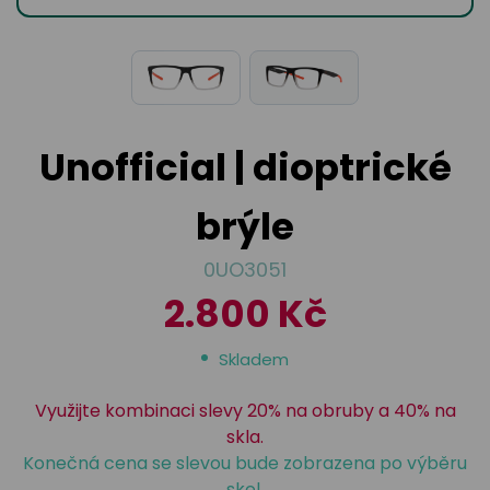
odejny
světových
brýle
značek
Přihlásit
Cenotvo
Unofficial | dioptrické
brýle
0UO3051
2.800 Kč
Skladem
Využijte kombinaci slevy 20% na obruby a 40% na
skla.
Konečná cena se slevou bude zobrazena po výběru
skel.