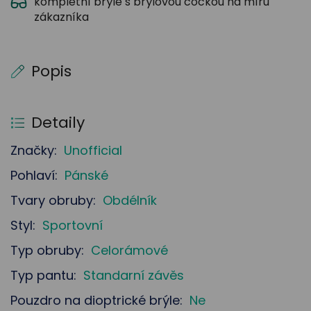
kompletní brýle s brýlovou čočkou na míru
zákazníka
Popis
Detaily
Značky:
Unofficial
Pohlaví:
Pánské
Tvary obruby:
Obdélník
Styl:
Sportovní
Typ obruby:
Celorámové
Typ pantu:
Standarní závěs
Pouzdro na dioptrické brýle:
Ne