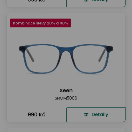
Kombinace slevy 20% a 40%
Seen
SNOM5006
990 Kč
Detaily