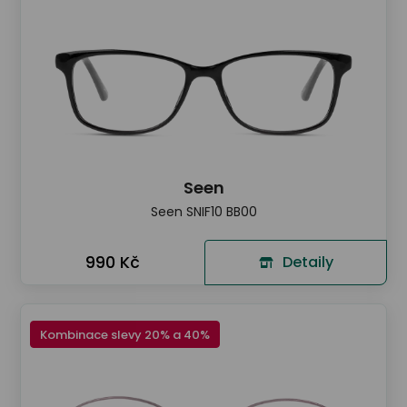
Seen
Seen SNIF10 BB00
990 Kč
Detaily
Kombinace slevy 20% a 40%