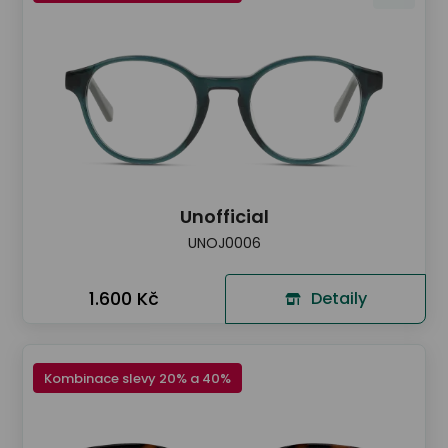
Unofficial
UNOJ0006
1.600 Kč
Detaily
Kombinace slevy 20% a 40%