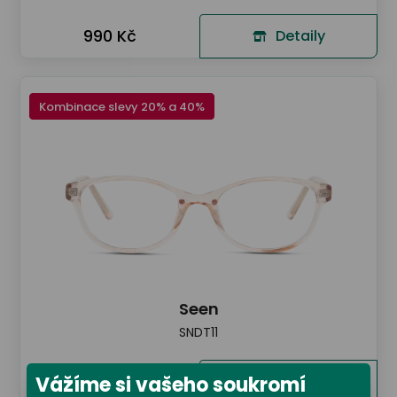
990 Kč
Detaily
Kombinace slevy 20% a 40%
Seen
SNDT11
990 Kč
Vážíme si vašeho soukromí
Detaily