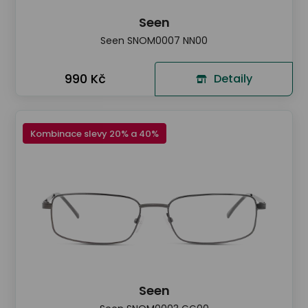
Seen
Seen SNOM0007 NN00
990 Kč
Detaily
Kombinace slevy 20% a 40%
Seen