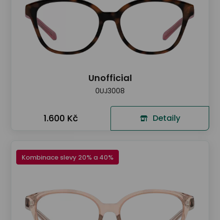
Unofficial
0UJ3008
1.600 Kč
Detaily
Kombinace slevy 20% a 40%