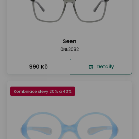
Seen
0NE3082
990 Kč
Detaily
Kombinace slevy 20% a 40%