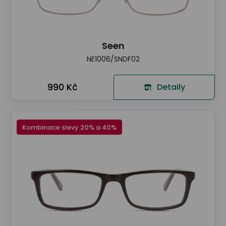
Seen
NE1006/SNDF02
990 Kč
Detaily
Kombinace slevy 20% a 40%