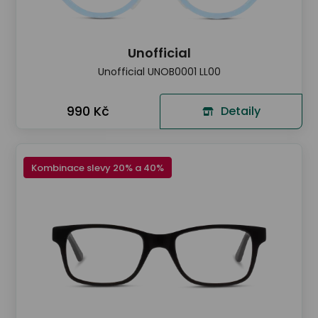
Unofficial
Unofficial UNOB0001 LL00
990 Kč
Detaily
Kombinace slevy 20% a 40%