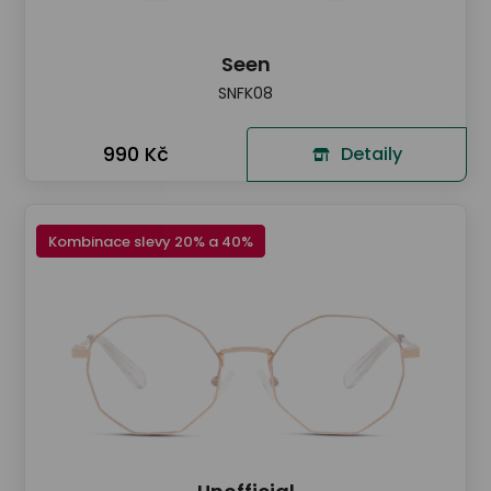
Seen
SNFK08
990 Kč
Detaily
Kombinace slevy 20% a 40%