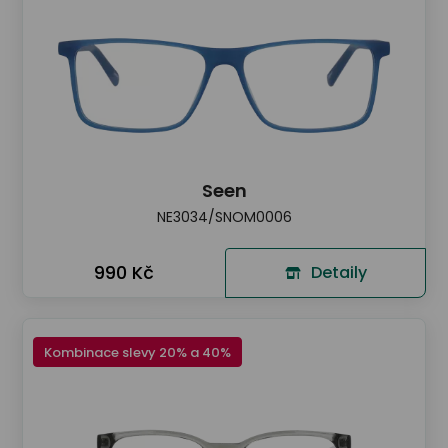
Seen
NE3034/SNOM0006
990 Kč
Detaily
Kombinace slevy 20% a 40%