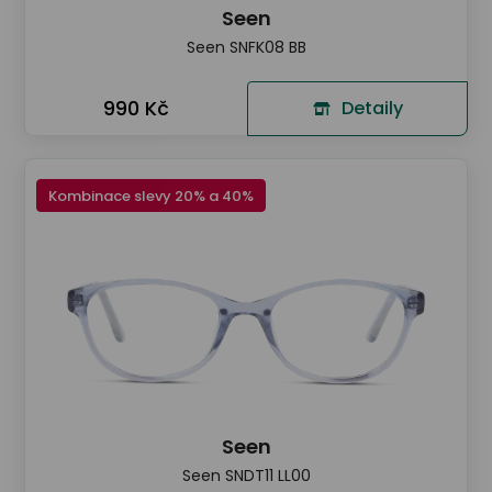
Seen
Seen SNFK08 BB
990 Kč
Detaily
Kombinace slevy 20% a 40%
Seen
Seen SNDT11 LL00