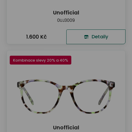
Unofficial
0UJ3009
1.600 Kč
Detaily
Kombinace slevy 20% a 40%
Unofficial