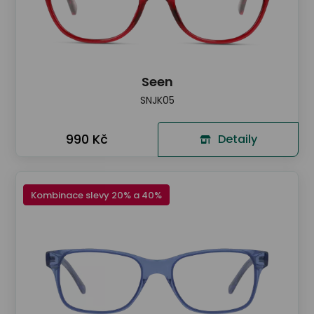
Seen
SNJK05
990 Kč
Detaily
Kombinace slevy 20% a 40%