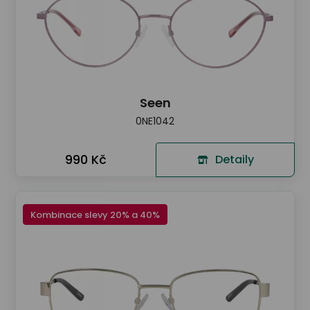
Seen
0NE1042
990 Kč
Detaily
Kombinace slevy 20% a 40%