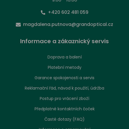
+420 602 481 059
magdalena.putnova@grandoptical.cz
Informace a zákaznický servis
Doprava a balení
Nastavení zpracování cookies
Platební metody
Garance spokojenosti a servis
Stejně jako jakákoliv jiná webová stránka, může
náš web ukládat nebo načítat informace zejména
Reklamační řád, návod k použití, údržba
ve formě souborů cookies z vašeho prohlížeče.
Postup pro vrácení zboží
Převážně se používají k tomu, aby stránka
fungovala tak, jak se od ní očekává, ale také nám
Předplatné kontaktních čoček
pomáhají ke zlepšení naší nabídky. Tyto
Časté dotazy (FAQ)
informace se mohou týkat vás, vašich preferencí
nebo vašeho zařízení. Takto získané informace