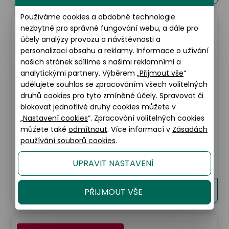
Používáme cookies a obdobné technologie
nezbytné pro správné fungování webu, a dále pro
Kombinace slevy 20% a 40%
účely analýzy provozu a návštěvnosti a
personalizaci obsahu a reklamy. Informace o užívání
našich stránek sdílíme s našimi reklamními a
analytickými partnery. Výběrem „
Přijmout vše
“
udělujete souhlas se zpracováním všech volitelných
druhů cookies pro tyto zmíněné účely. Spravovat či
blokovat jednotlivé druhy cookies můžete v
„
Nastavení cookies
“. Zpracování volitelných cookies
můžete také
odmítnout
. Více informací v
Zásadách
používání souborů cookies
.
Seen
SNOJ0002
UPRAVIT NASTAVENÍ
990 Kč
Detaily
PŘIJMOUT VŠE