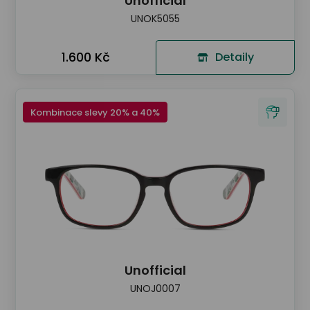
Unofficial
UNOK5055
1.600 Kč
Detaily
Kombinace slevy 20% a 40%
Unofficial
UNOJ0007