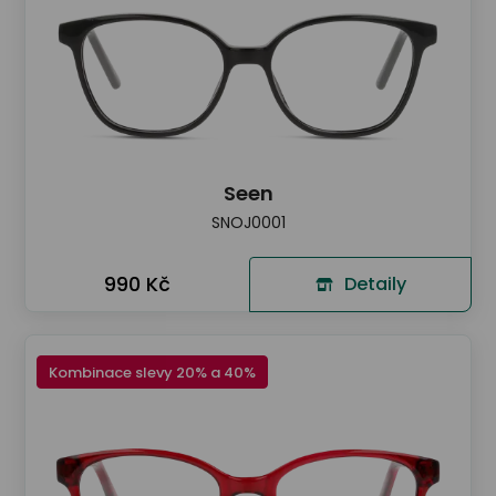
Seen
SNOJ0001
990 Kč
Detaily
Kombinace slevy 20% a 40%